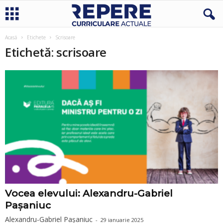
Acasă
Etichete
Scrisoare
Etichetă: scrisoare
Vocea elevului: Alexandru-Gabriel
Pașaniuc
Alexandru-Gabriel Pașaniuc
-
29 ianuarie 2025