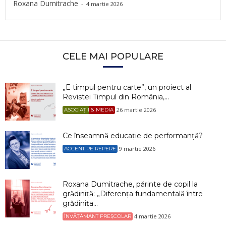
Roxana Dumitrache
-
4 martie 2026
CELE MAI POPULARE
„E timpul pentru carte”, un proiect al
Revistei Timpul din România,...
26 martie 2026
ASOCIAȚII & MEDIA
Ce înseamnă educație de performanță?
9 martie 2026
ACCENT PE REPERE
Roxana Dumitrache, părinte de copil la
grădiniță: „Diferența fundamentală între
grădinița...
4 martie 2026
ÎNVĂȚĂMÂNT PREȘCOLAR