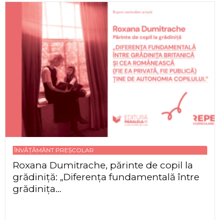
ÎNVĂȚĂMÂNT PREȘCOLAR
Roxana Dumitrache, părinte de copil la
grădiniță: „Diferența fundamentală între
grădinița...