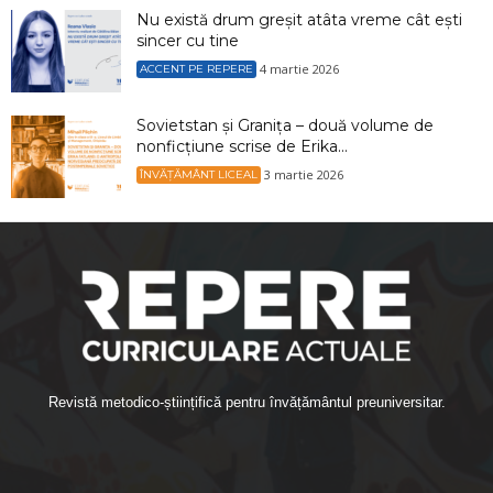
Nu există drum greșit atâta vreme cât ești
sincer cu tine
4 martie 2026
ACCENT PE REPERE
Sovietstan și Granița – două volume de
nonficțiune scrise de Erika...
3 martie 2026
ÎNVĂȚĂMÂNT LICEAL
Revistă metodico-științifică pentru învățământul preuniversitar.