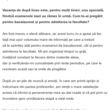
Vacanța de după liceu este, pentru mulți tineri, una specială,
fiindcă examenele mari au rămas în urmă. Cum te-ai pregătit
pentru bacalaureat și pentru admiterea la facultate?
Am fost mereu o elevă silitoare, iar acest lucru m-a ajutat să fac
față mai ușor volumului mare de informații pe care a trebuit
să le asimilez atât pentru examenul de bacalaureat, cât și pentru
admiterea la facultate. Mi-am organizat timpul cu grijă,
învățând constant la fiecare dintre materiile alese,
dar și verificându-mi cunoștințele prin teste periodice, pe care le
rezolvam acasă sau la orele de pregătire.
După un an plin de muncă și emoții, în care am primit sprijin și
îndrumare din partea profesorilor, am simțit o mare satisfacție:
aceea că efortul și perseverența mea au dat roade și că pot privi cu
încredere spre următoarea etapă a vieții mele.