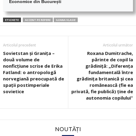
Economice din București
ETICHETE
ACCENT PE REPERE
ILEANA VLASIE
Articolul precedent
Articolul următor
Sovietstan și Granița –
Roxana Dumitrache,
două volume de
părinte de copil la
nonficțiune scrise de Erika
grădiniță: „Diferența
Fatland: o antropologă
fundamentală între
norvegiană preocupată de
grădinița britanică și cea
spații postimperiale
românească (fie ea
sovietice
privată, fie publică) ține de
autonomia copilului”
NOUTĂȚI