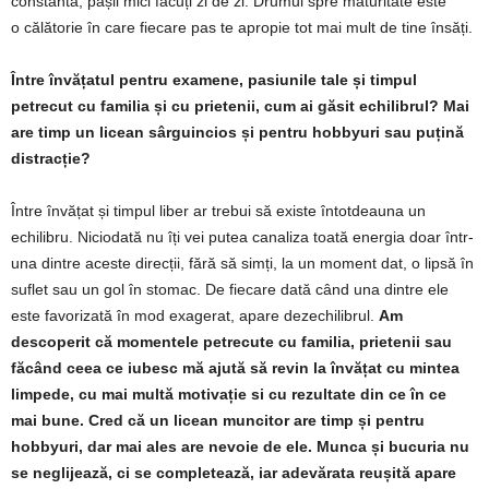
constantă, pașii mici făcuți zi de zi. Drumul spre maturitate este
o călătorie în care fiecare pas te apropie tot mai mult de tine însăți.
Între învățatul pentru examene, pasiunile tale și timpul
petrecut cu familia și cu prietenii, cum ai găsit echilibrul? Mai
are timp un licean sârguincios și pentru hobbyuri sau puțină
distracție?
Între învățat și timpul liber ar trebui să existe întotdeauna un
echilibru. Niciodată nu îți vei putea canaliza toată energia doar într-
una dintre aceste direcții, fără să simți, la un moment dat, o lipsă în
suflet sau un gol în stomac. De fiecare dată când una dintre ele
este favorizată în mod exagerat, apare dezechilibrul.
Am
descoperit că momentele petrecute cu familia, prietenii sau
făcând ceea ce iubesc mă ajută să revin la învățat cu mintea
limpede, cu mai multă motivație si cu rezultate din ce în ce
mai bune. Cred că un licean muncitor are timp și pentru
hobbyuri, dar mai ales are nevoie de ele. Munca și bucuria nu
se neglijează, ci se completează, iar adevărata reușită apare