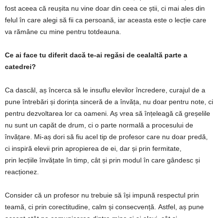
fost aceea că reușita nu vine doar din ceea ce știi, ci mai ales din
felul în care alegi să fii
ca persoană
, iar aceasta este o lecție care
va rămâne cu mine pentru totdeauna.
Ce ai face tu diferit dacă te-ai regăsi de cealaltă parte a
catedrei?
Ca dascăl, aș încerca să le insuflu elevilor încredere, curajul de a
pune întrebări și dorința sinceră de a învăța, nu doar pentru note, ci
pentru dezvoltarea lor ca oameni. Aș vrea să înțeleagă că greșelile
nu sunt un capăt de drum, ci o parte normală a procesului de
învățare. Mi-aș dori să fiu acel tip de profesor care nu doar predă,
ci inspiră elevii prin apropierea de ei, dar și prin fermitate,
prin lecțiile învățate în timp, cât și prin modul în care gândesc și
reacționez.
Consider că un profesor nu trebuie să își impună respectul prin
teamă, ci prin corectitudine, calm și consecvență. Astfel, aș pune