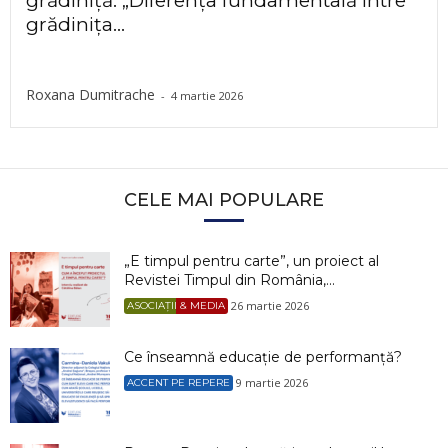
grădiniță: „Diferența fundamentală între
grădinița...
Roxana Dumitrache
-
4 martie 2026
CELE MAI POPULARE
„E timpul pentru carte”, un proiect al
Revistei Timpul din România,...
26 martie 2026
ASOCIAȚII & MEDIA
Ce înseamnă educație de performanță?
9 martie 2026
ACCENT PE REPERE