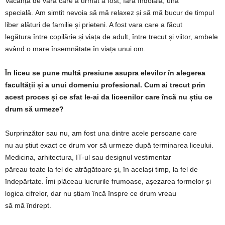
Vacanța de vară care a urmat a fost, fără îndoială, una
specială. Am simțit nevoia să mă relaxez și să mă bucur de timpul
liber alături de familie și prieteni. A fost vara care a făcut
legătura între copilărie și viața de adult, între trecut și viitor
, ambele
având o mare însemnătate în viața unui om
.
În liceu se pune multă presiune asupra elevilor în alegerea
facultății și a unui domeniu profesional. Cum ai trecut prin
acest proces și ce sfat le-ai da liceenilor care încă nu știu ce
drum să urmeze?
Surprinzător sau nu, am fost una dintre acele persoane care
nu au știut exact ce drum vor să urmeze după terminarea liceului.
Medicina, arhitectura, IT-ul sau designul vestimentar
păreau toate la fel de atrăgătoare și, în același timp, la fel de
îndepărtate. Îmi plăceau lucrurile frumoase, așezarea formelor și
logica cifrelor, dar nu știam încă înspre ce drum vreau
să mă îndrept.