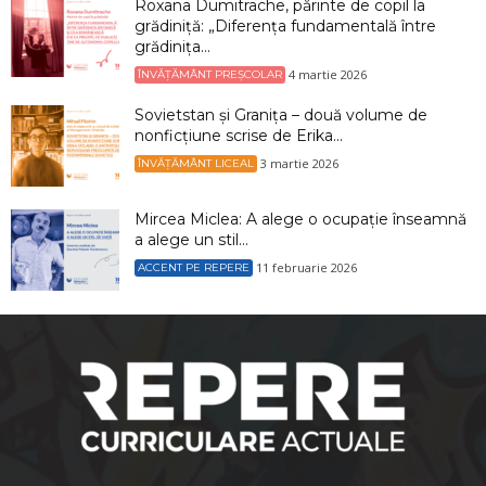
Roxana Dumitrache, părinte de copil la
grădiniță: „Diferența fundamentală între
grădinița...
4 martie 2026
ÎNVĂȚĂMÂNT PREȘCOLAR
Sovietstan și Granița – două volume de
nonficțiune scrise de Erika...
3 martie 2026
ÎNVĂȚĂMÂNT LICEAL
Mircea Miclea: A alege o ocupație înseamnă
a alege un stil...
11 februarie 2026
ACCENT PE REPERE