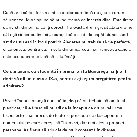
Dacă ar fi să le ofer un sfat liceenilor care încă nu știu ce drum
să urmeze, le-aș spune să nu se teamă de incertitudine. Este firesc
să nu știi din prima ce îți dorești. Nu există drum greșit atâta vreme
cât ești sincer cu tine și ai curajul să o iei de la capăt atunci când
simți că nu ești în locul potrivit. Alegerea nu trebuie să fie perfectă,
ci autentică, pentru că, în cele din urmă, cea mai frumoasă carieră
este aceea care te lasă să fii tu însăți.
Ce știi acum, ca studentă în primul an la București, și ți-ai fi
dorit să afli în clasa a IX-a, pentru a-ți ușura pregătirea pentru
admitere?
Privind înapoi, mi-aș fi dorit să înțeleg că nu trebuie să am totul
planificat, că e firesc să nu știi de la început ce drum vei urma.
Liceul este, mai presus de toate, o perioadă de descoperire a
domeniului pe care dorești să îl urmezi, dar mai ales a propriei
persoane. Aș fi vrut să știu cât de mult contează învățarea