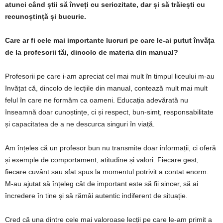
atunci când știi să înveți cu seriozitate, dar și să trăiești cu
recunoștință și bucurie.
Care ar fi cele mai importante lucruri pe care le-ai putut învăța
de la profesorii tăi, dincolo de materia din manual?
Profesorii pe care i-am apreciat cel mai mult în timpul liceului m-au
învățat că, dincolo de lecțiile din manual, contează mult mai mult
felul în care ne formăm ca oameni. Educația adevărată nu
înseamnă doar cunoștințe, ci și respect, bun-simț, responsabilitate
și capacitatea de a ne descurca singuri în viață.
Am înțeles că un profesor bun nu transmite doar informații, ci oferă
și exemple de comportament, atitudine și valori. Fiecare gest,
fiecare cuvânt sau sfat spus la momentul potrivit a contat enorm.
M-au ajutat să înțeleg cât de important este să fii sincer, să ai
încredere în tine și să rămâi autentic indiferent de situație.
Cred că una dintre cele mai valoroase lecții pe care le-am primit a