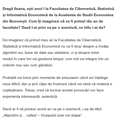
Dragă Ileana, ești anul I la Facultatea de Cibernetică, Statistică
și Informatică Economică de la Academia de Studii Economice
din București. Cum îți imaginezi că va fi primul tău an de
facultate? Dacă l-ai privi ca pe o aventură, ce titlu i-ai da?
Îmi imaginez că primul meu an la Facultatea de Cibernetică,
Statistică și Informatică Economică nu va fi doar despre a învăța
algoritmi noi, baze de date sau statistice, ci și despre mine:
modul în care îmi voi gestiona timpul, cum mă voi integra într-un
colectiv nou sau cum gândesc.
Probabil voi trece prin momente de entuziasm când voi înțelege
ceva dificil, dar și prin clipe de frustrare când voi simți că materia e
copleșitoare. Totuși, cred că tocmai aceste provocări vor face
experiența interesantă, autentică.
Dacă ar fi să privesc acest an ca pe o aventură, i-aș da titlul:
„Algoritmi și… cafea! – începutul unei noi etape”.