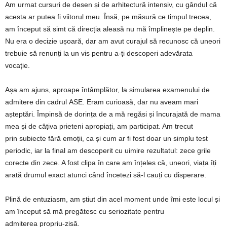
Am urmat cursuri de desen și de arhitectură intensiv, cu gândul că
acesta ar putea fi viitorul meu. Însă, pe măsură ce timpul trecea,
am început să simt că direcția aleasă nu mă împlinește pe deplin.
Nu era o decizie ușoară, dar am avut curajul să recunosc că uneori
trebuie să renunți la un vis pentru a-ți descoperi adevărata
vocație.
Așa am ajuns, aproape întâmplător, la simularea examenului de
admitere din cadrul ASE. Eram curioasă, dar nu aveam mari
așteptări. Împinsă de dorința de a mă regăsi și încurajată de mama
mea și de câțiva prieteni apropiați, am participat. Am trecut
prin subiecte fără emoții, ca și cum ar fi fost doar un simplu test
periodic, iar la final am descoperit cu uimire rezultatul: zece grile
corecte din zece. A fost clipa în care am înțeles că, uneori, viața îți
arată drumul exact atunci când încetezi să-l cauți cu disperare.
Plină de entuziasm, am știut din acel moment unde îmi este locul și
am început să mă pregătesc cu seriozitate pentru
admiterea propriu-zisă.