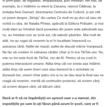
în prim-plan, se regăsesc, empatizează, pun întrebări. Am fost, de
exemplu, la o întâlnire cu elevii la Zaicana, raionul Călărași, la
invitația Anei Gamarț, directoarea Centrului de Cultură, și am citit
un poem despre „Sirioja” din cartea
Ce mult mi-aș dori să stau de
vorbă cu tata
, de Natalia Pîntea, apărută la Editura Polisalm, și mai
mulți elevi au întrebat dacă povestea din poem este adevărată sau
nu, au întrebat cum se scrie azi, cât adevăr păstrăm. Mai mult de
atât, ne-au rugat să revenim la ei în localitate împreună cu
autoarea cărții. Astfel de reacții, astfel de discuții mă/ne înaripează.
Ne fac să credem în valoarea cărților chiar și în era TikTok-ului. Nu,
mie nu îmi este frică de TikTok, nici de AI. Pentru că eu cred în
puterea interacțiunii umane. Atâta timp cât vor exista așa întâlniri,
atâta timp cât avem tineri care stau benevol la o activitate ce
durează trei, uneori chiar patru ore și nu se dau duși la final sau ne
roagă să revenim, merită să continuăm proiectul, să scriem cărți,
să scriem despre cărți, să dăruim cărți.
Dacă ar fi să ne împărtășiți un episod care v-a marcat, din
expedițiile pe care le-ați făcut până acum în școli, care ar fi