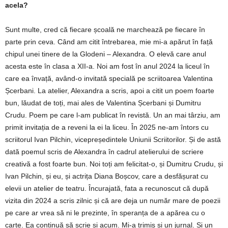
acela?
Sunt multe, cred că fiecare școală ne marchează pe fiecare în
parte prin ceva. Când am citit întrebarea, mie mi-a apărut în față
chipul unei tinere de la Glodeni – Alexandra. O elevă care anul
acesta este în clasa a XII-a. Noi am fost în anul 2024 la liceul în
care ea învață, având-o invitată specială pe scriitoarea Valentina
Șcerbani. La atelier, Alexandra a scris, apoi a citit un poem foarte
bun, lăudat de toți, mai ales de Valentina Șcerbani și Dumitru
Crudu. Poem pe care l-am publicat în revistă. Un an mai târziu, am
primit invitația de a reveni la ei la liceu. În 2025 ne-am întors cu
scriitorul Ivan Pilchin, vicepreședintele Uniunii Scriitorilor. Și de astă
dată poemul scris de Alexandra în cadrul atelierului de scriere
creativă a fost foarte bun. Noi toți am felicitat-o, și Dumitru Crudu, și
Ivan Pilchin, și eu, și actrița Diana Boșcov, care a desfășurat cu
elevii un atelier de teatru. Încurajată, fata a recunoscut că după
vizita din 2024 a scris zilnic și că are deja un număr mare de poezii
pe care ar vrea să ni le prezinte, în speranța de a apărea cu o
carte. Ea continuă să scrie și acum. Mi-a trimis și un jurnal. Și un