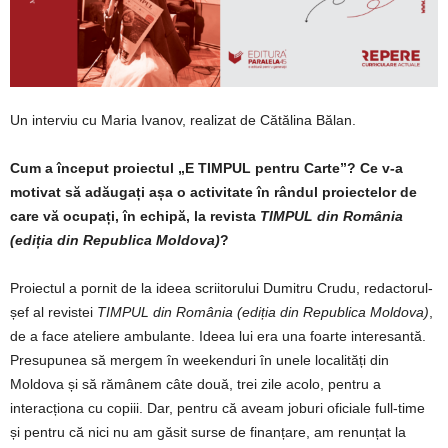
Un interviu cu Maria Ivanov, realizat de Cătălina Bălan.
Cum a început proiectul „E TIMPUL pentru Carte”? Ce v-a
motivat să adăugați așa o activitate în rândul proiectelor de
care vă ocupați, în echipă, la revista
TIMPUL
din România
(ediția din Republica Moldova)
?
Proiectul a pornit de la ideea scriitorului Dumitru Crudu, redactorul-
șef al revistei
TIMPUL din România (ediția din Republica Moldova)
,
de a face ateliere ambulante. Ideea lui era una foarte interesantă.
Presupunea să mergem în weekenduri în unele localități din
Moldova și să rămânem câte două, trei zile acolo, pentru a
interacționa cu copiii. Dar, pentru că aveam joburi oficiale full-time
și pentru că nici nu am găsit surse de finanțare, am renunțat la