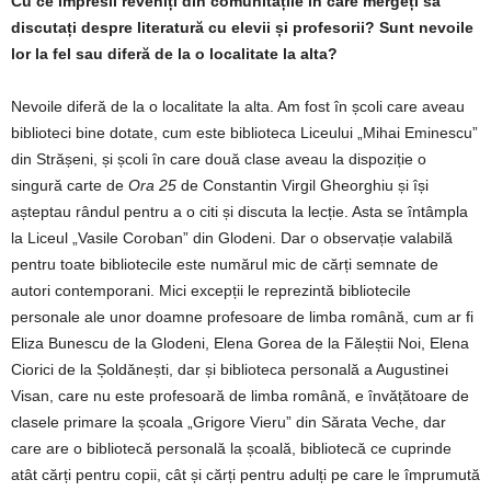
Cu ce impresii reveniți din comunitățile în care mergeți să
discutați despre literatură cu elevii și profesorii? Sunt nevoile
lor la fel sau diferă de la o localitate la alta?
Nevoile diferă de la o localitate la alta. Am fost în școli care aveau
biblioteci bine dotate, cum este biblioteca Liceului „Mihai Eminescu”
din Strășeni, și școli în care două clase aveau la dispoziție o
singură carte de
Ora 25
de Constantin Virgil Gheorghiu și își
așteptau rândul pentru a o citi și discuta la lecție. Asta se întâmpla
la Liceul „Vasile Coroban” din Glodeni. Dar o observație valabilă
pentru toate bibliotecile este numărul mic de cărți semnate de
autori contemporani. Mici excepții le reprezintă bibliotecile
personale ale unor doamne profesoare de limba română, cum ar fi
Eliza Bunescu de la Glodeni, Elena Gorea de la Făleștii Noi, Elena
Ciorici de la Șoldănești, dar și biblioteca personală a Augustinei
Visan, care nu este profesoară de limba română, e învățătoare de
clasele primare la școala „Grigore Vieru” din Sărata Veche, dar
care are o bibliotecă personală la școală, bibliotecă ce cuprinde
atât cărți pentru copii, cât și cărți pentru adulți pe care le împrumută