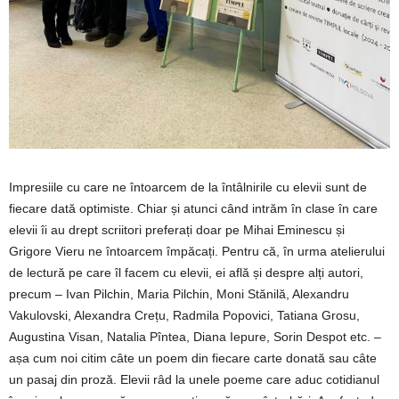
Impresiile cu care ne întoarcem de la întâlnirile cu elevii sunt de
fiecare dată optimiste. Chiar și atunci când intrăm în clase în care
elevii îi au drept scriitori preferați doar pe Mihai Eminescu și
Grigore Vieru ne întoarcem împăcați. Pentru că, în urma atelierului
de lectură pe care îl facem cu elevii, ei află și despre alți autori,
precum – Ivan Pilchin, Maria Pilchin, Moni Stănilă, Alexandru
Vakulovski, Alexandra Crețu, Radmila Popovici, Tatiana Grosu,
Augustina Visan, Natalia Pîntea, Diana Iepure, Sorin Despot etc. –
așa cum noi citim câte un poem din fiecare carte donată sau câte
un pasaj din proză. Elevii râd la unele poeme care aduc cotidianul