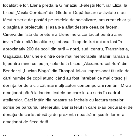
localitățile lor. Elena predă la Gimnaziul „Făleștii Noi”, iar Eliza, la
Liceul „Vasile Coroban” din Glodeni. După fiecare activitate s-au
făcut o serie de postări pe rețelele de socializare, am creat chiar și
o pagină a proiectului și așa s-a aflat despre ceea ce facem.
Cineva din lista de prieteni a Elenei ne-a contactat pentru a ne
invita într-o altă localitate și tot așa. Timp de trei ani am fost în
aproximativ 200 de școli din țară – nord, sud, centru, Transnistria,
Găgăuzia. Dar unele dintre cele mai memorabile întâlniri rămân a
fi, pentru mine cel puțin, cele de la Liceul „Alexandru cel Bun” din
Bender și „Lucian Blaga” din Tiraspol. M-au impresionat titlurile de
cărți numite de copii atunci când au fost întrebați ce mai citesc și
dorința lor de a citi cât mai mulți autori contemporani români. M-au
emoționat până la lacrimi textele pe care le-au scris în cadrul
atelierelor. Căci întâlnirile noastre se încheie cu lectura textelor
scrise pe parcursul atelierului. Dar și felul în care s-au bucurat ei de
donația de carte adusă și de prezența noastră în școlile lor m-a
emoționat de fiece dată.