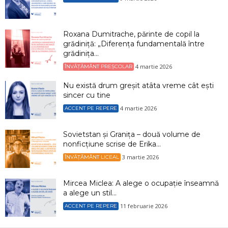
Roxana Dumitrache, părinte de copil la
grădiniță: „Diferența fundamentală între
grădinița...
4 martie 2026
ÎNVĂȚĂMÂNT PREȘCOLAR
Nu există drum greșit atâta vreme cât ești
sincer cu tine
4 martie 2026
ACCENT PE REPERE
Sovietstan și Granița – două volume de
nonficțiune scrise de Erika...
3 martie 2026
ÎNVĂȚĂMÂNT LICEAL
Mircea Miclea: A alege o ocupație înseamnă
a alege un stil...
11 februarie 2026
ACCENT PE REPERE