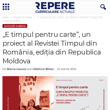
Acasă
Asociații & media
„E timpul pentru carte”, un proiect al Revistei Timpul din
România, ediția...
ASOCIAȚII & MEDIA
„E timpul pentru carte”, un
proiect al Revistei Timpul din
România, ediția din Republica
Moldova
De
Maria Ivanov
and
Cătălina Bălan
-
26 martie 2026