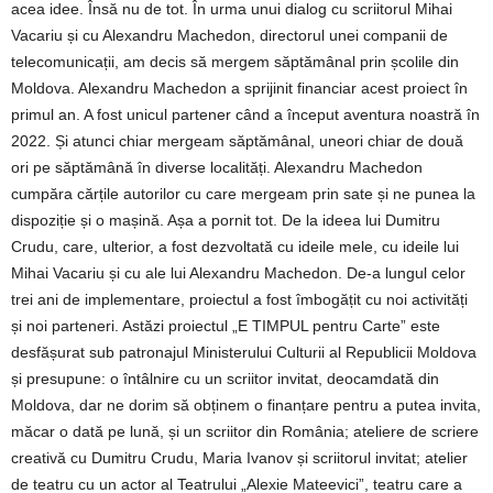
acea idee. Însă nu de tot. În urma unui dialog cu scriitorul Mihai
Vacariu și cu Alexandru Machedon, directorul unei companii de
telecomunicații, am decis să mergem săptămânal prin școlile din
Moldova. Alexandru Machedon a sprijinit financiar acest proiect în
primul an. A fost unicul partener când a început aventura noastră în
2022. Și atunci chiar mergeam săptămânal, uneori chiar de două
ori pe săptămână în diverse localități. Alexandru Machedon
cumpăra cărțile autorilor cu care mergeam prin sate și ne punea la
dispoziție și o mașină. Așa a pornit tot. De la ideea lui Dumitru
Crudu, care, ulterior, a fost dezvoltată cu ideile mele, cu ideile lui
Mihai Vacariu și cu ale lui Alexandru Machedon. De-a lungul celor
trei ani de implementare, proiectul a fost îmbogățit cu noi activități
și noi parteneri. Astăzi proiectul „E TIMPUL pentru Carte” este
desfășurat sub patronajul Ministerului Culturii al Republicii Moldova
și presupune: o întâlnire cu un scriitor invitat, deocamdată din
Moldova, dar ne dorim să obținem o finanțare pentru a putea invita,
măcar o dată pe lună, și un scriitor din România; ateliere de scriere
creativă cu Dumitru Crudu, Maria Ivanov și scriitorul invitat; atelier
de teatru cu un actor al Teatrului „Alexie Mateevici”, teatru care a