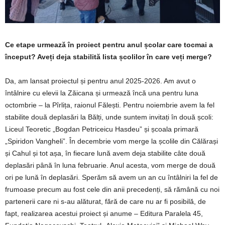
Ce etape urmează în proiect pentru anul școlar care tocmai a
început? Aveți deja stabilită lista școlilor în care veți merge?
Da, am lansat proiectul și pentru anul 2025-2026. Am avut o
întâlnire cu elevii la Zăicana și urmează încă una pentru luna
octombrie – la Pîrlița, raionul Fălești. Pentru noiembrie avem la fel
stabilite două deplasări la Bălți, unde suntem invitați în două școli:
Liceul Teoretic „Bogdan Petriceicu Hasdeu” și școala primară
„Spiridon Vangheli”. În decembrie vom merge la școlile din Călărași
și Cahul și tot așa, în fiecare lună avem deja stabilite câte două
deplasări până în luna februarie. Anul acesta, vom merge de două
ori pe lună în deplasări. Sperăm să avem un an cu întâlniri la fel de
frumoase precum au fost cele din anii precedenți, să rămână cu noi
partenerii care ni s-au alăturat, fără de care nu ar fi posibilă, de
fapt, realizarea acestui proiect și anume – Editura Paralela 45,