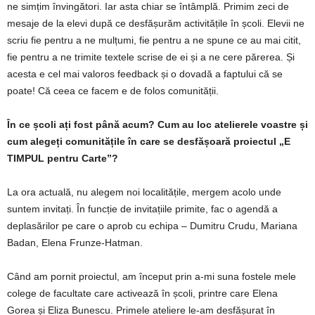
ne simțim învingători. Iar asta chiar se întâmplă. Primim zeci de
mesaje de la elevi după ce desfășurăm activitățile în școli. Elevii ne
scriu fie pentru a ne mulțumi, fie pentru a ne spune ce au mai citit,
fie pentru a ne trimite textele scrise de ei și a ne cere părerea. Și
acesta e cel mai valoros feedback și o dovadă a faptului că se
poate! Că ceea ce facem e de folos comunității.
În ce școli ați fost până acum? Cum au loc atelierele voastre și
cum alegeți comunitățile în care se desfășoară proiectul „E
TIMPUL pentru
Carte”?
La ora actuală, nu alegem noi localitățile, mergem acolo unde
suntem invitați. În funcție de invitațiile primite, fac o agendă a
deplasărilor pe care o aprob cu echipa – Dumitru Crudu, Mariana
Badan, Elena Frunze-Hatman.
Când am pornit proiectul, am început prin a-mi suna fostele mele
colege de facultate care activează în școli, printre care Elena
Gorea și Eliza Bunescu. Primele ateliere le-am desfășurat în