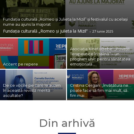
Fundația culturală „Romeo și Julieta la Mizil” și festivalul cu același
nume au ajuns la majorat
Fundația culturală „Romeo și Julieta la Mizil”
-
27 iunie 2025
Asociația KinetoBebe: „Povești
Terapeutice în salină” – un
program unic pentru sănătatea
Accent pe repere
emoțională...
De ce vocile pe care le auzim
Cristina Cergan: „Învățătura ne
în această revistă merită
poate face să fim mai mult, să
ascultate?
fim mai...
Din arhivă