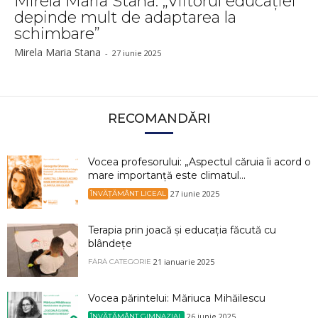
Mirela Maria Stana: „Viitorul educației
depinde mult de adaptarea la
schimbare”
Mirela Maria Stana
-
27 iunie 2025
RECOMANDĂRI
Vocea profesorului: „Aspectul căruia îi acord o
mare importanţă este climatul...
27 iunie 2025
ÎNVĂȚĂMÂNT LICEAL
Terapia prin joacă și educația făcută cu
blândețe
21 ianuarie 2025
FĂRĂ CATEGORIE
Vocea părintelui: Măriuca Mihăilescu
26 iunie 2025
ÎNVĂȚĂMÂNT GIMNAZIAL