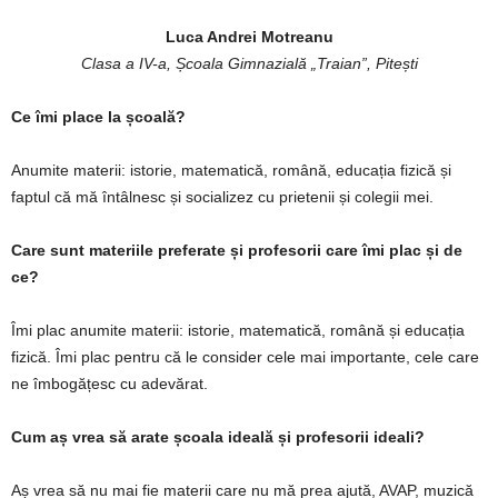
Luca Andrei Motreanu
Clasa a IV-a, Școala Gimnazială „Traian”, Pitești
Ce îmi place la școală?
Anumite materii: istorie, matematică, română, educația fizică și
faptul că mă întâlnesc și socializez cu prietenii și colegii mei.
Care sunt materiile preferate și profesorii care îmi plac și de
ce?
Îmi plac anumite materii: istorie, matematică, română și educația
fizică. Îmi plac pentru că le consider cele mai importante, cele care
ne îmbogățesc cu adevărat.
Cum aș vrea să arate școala ideală și profesorii ideali?
Aș vrea să nu mai fie materii care nu mă prea ajută, AVAP, muzică