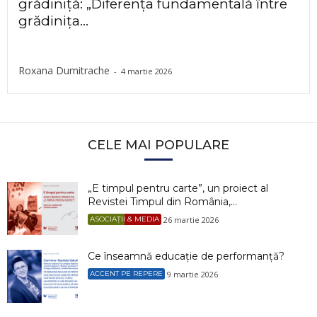
grădiniță: „Diferența fundamentală între
grădinița...
Roxana Dumitrache
-
4 martie 2026
CELE MAI POPULARE
„E timpul pentru carte”, un proiect al
Revistei Timpul din România,...
26 martie 2026
ASOCIAȚII & MEDIA
Ce înseamnă educație de performanță?
9 martie 2026
ACCENT PE REPERE