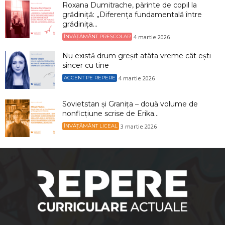
Roxana Dumitrache, părinte de copil la
grădiniță: „Diferența fundamentală între
grădinița...
4 martie 2026
ÎNVĂȚĂMÂNT PREȘCOLAR
Nu există drum greșit atâta vreme cât ești
sincer cu tine
4 martie 2026
ACCENT PE REPERE
Sovietstan și Granița – două volume de
nonficțiune scrise de Erika...
3 martie 2026
ÎNVĂȚĂMÂNT LICEAL