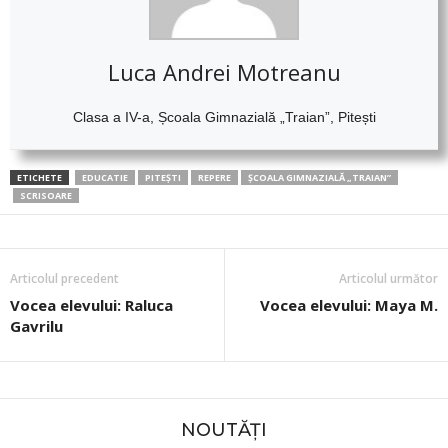
Luca Andrei Motreanu
Clasa a IV-a, Școala Gimnazială „Traian”, Pitești
ETICHETE
EDUCATIE
PITEȘTI
REPERE
ȘCOALA GIMNAZIALĂ „TRAIAN”
SCRISOARE
Articolul precedent
Articolul următor
Vocea elevului: Raluca
Vocea elevului: Maya M.
Gavrilu
NOUTĂȚI