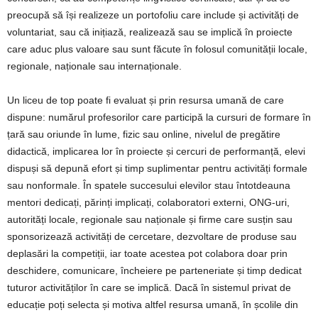
preocupă să își realizeze un portofoliu care include și activități de
voluntariat, sau că inițiază, realizează sau se implică în proiecte
care aduc plus valoare sau sunt făcute în folosul comunității locale,
regionale, naționale sau internaționale.
Un liceu de top poate fi evaluat și prin resursa umană de care
dispune: numărul profesorilor care participă la cursuri de formare în
țară sau oriunde în lume, fizic sau online, nivelul de pregătire
didactică, implicarea lor în proiecte și cercuri de performanță, elevi
dispuși să depună efort și timp suplimentar pentru activități formale
sau nonformale. În spatele succesului elevilor stau întotdeauna
mentori dedicați, părinți implicați, colaboratori externi, ONG-uri,
autorități locale, regionale sau naționale și firme care susțin sau
sponsorizează activități de cercetare, dezvoltare de produse sau
deplasări la competiții, iar toate acestea pot colabora doar prin
deschidere, comunicare, încheiere pe parteneriate și timp dedicat
tuturor activităților în care se implică. Dacă în sistemul privat de
educație poți selecta și motiva altfel resursa umană, în școlile din