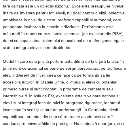
fără calitate este un obiectiv iluzoriu.” Excelența presupune niveluri
înalte de învățare pentru toți elevii, nu doar pentru o elită, obiective
ambițioase la nivel de sistem, profesori capabili și autonomi, care
pot adapta învățarea la nevoile individuale. Performanța este
măsurată în raport cu rezultatele sistemice (de ex. scorurile PISA),
dar și cu capacitatea sistemului educațional de a oferi șanse egale
și de a integra elevii din medii diferite.
Modul în care este privită performanța diferă de la o țară la alta; în
țările nordice accentul se pune pe sprijin personalizat pentru fiecare
elev, indiferent de nivel, ceea ce face ca performanța să fie
accesibilă tuturor. În Statele Unite, olimpicii și elevii cu potențial
primesc burse și sunt cooptați în programe de cercetare sau
internship-uri. În Asia de Est, excelența este o valoare națională:
elevii sunt integrați încă de mici în programe riguroase, iar statul
investește în școli și centre de performanță. În Germania, elevii
capabili sunt orientați din timp către trasee academice care îi
conduc spre universitățile de prestigiu. Nu contează doar țara, ci și