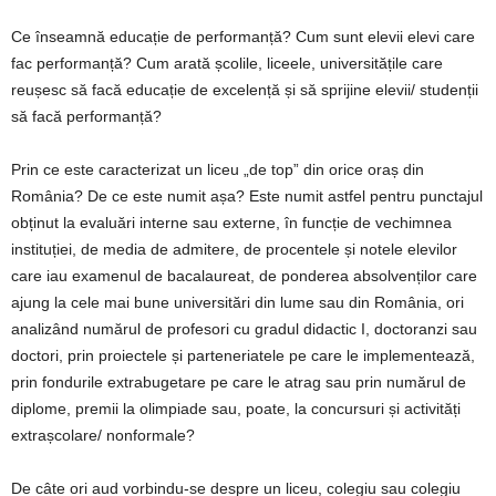
Ce înseamnă educație de performanță? Cum sunt elevii elevi care
fac performanță? Cum arată școlile, liceele, universitățile care
reușesc să facă educație de excelență și să sprijine elevii/ studenții
să facă performanță?
Prin ce este caracterizat un liceu „de top” din orice oraș din
România? De ce este numit așa? Este numit astfel pentru punctajul
obținut la evaluări interne sau externe, în funcție de vechimnea
instituției, de media de admitere, de procentele și notele elevilor
care iau examenul de bacalaureat, de ponderea absolvenților care
ajung la cele mai bune universitări din lume sau din România, ori
analizând numărul de profesori cu gradul didactic I, doctoranzi sau
doctori, prin proiectele și parteneriatele pe care le implementează,
prin fondurile extrabugetare pe care le atrag sau prin numărul de
diplome, premii la olimpiade sau, poate, la concursuri și activități
extrașcolare/ nonformale?
De câte ori aud vorbindu-se despre un liceu, colegiu sau colegiu