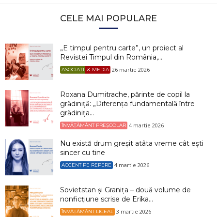
CELE MAI POPULARE
„E timpul pentru carte”, un proiect al
Revistei Timpul din România,...
26 martie 2026
ASOCIAȚII & MEDIA
Roxana Dumitrache, părinte de copil la
grădiniță: „Diferența fundamentală între
grădinița...
4 martie 2026
ÎNVĂȚĂMÂNT PREȘCOLAR
Nu există drum greșit atâta vreme cât ești
sincer cu tine
4 martie 2026
ACCENT PE REPERE
Sovietstan și Granița – două volume de
nonficțiune scrise de Erika...
3 martie 2026
ÎNVĂȚĂMÂNT LICEAL