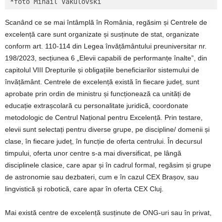
*foto Mihail Vakulovski
Scanând ce se mai întâmplă în România, regăsim și Centrele de
excelență care sunt organizate și susținute de stat, organizate
conform art. 110-114 din Legea învățământului preuniversitar nr.
198/2023, secțiunea 6 „Elevii capabili de performanțe înalte”, din
capitolul VIII Drepturile și obligațiile beneficiarilor sistemului de
învățământ. Centrele de excelență există în fiecare județ, sunt
aprobate prin ordin de ministru și funcționează ca unități de
educație extrașcolară cu personalitate juridică, coordonate
metodologic de Centrul Național pentru Excelență. Prin testare,
elevii sunt selectați pentru diverse grupe, pe discipline/ domenii și
clase, în fiecare județ, în funcție de oferta centrului. În decursul
timpului, oferta unor centre s-a mai diversificat, pe lângă
disciplinele clasice, care apar și în cadrul formal, regăsim și grupe
de astronomie sau dezbateri, cum e în cazul CEX Brașov, sau
lingvistică și robotică, care apar în oferta CEX Cluj.
Mai există centre de excelență susținute de ONG-uri sau în privat,