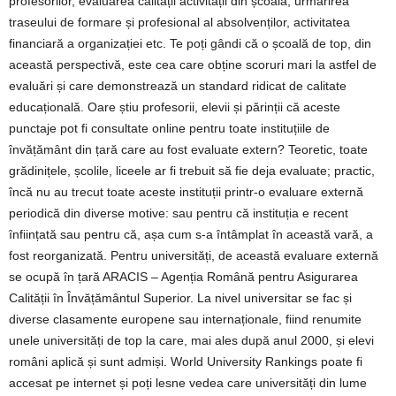
profesorilor, evaluarea calității activității din școală, urmărirea
traseului de formare și profesional al absolvenților, activitatea
financiară a organizației etc. Te poți gândi că o școală de top, din
această perspectivă, este cea care obține scoruri mari la astfel de
evaluări și care demonstrează un standard ridicat de calitate
educațională. Oare știu profesorii, elevii și părinții că aceste
punctaje pot fi consultate online pentru toate instituțiile de
învățământ din țară care au fost evaluate extern? Teoretic, toate
grădinițele, școlile, liceele ar fi trebuit să fie deja evaluate; practic,
încă nu au trecut toate aceste instituții printr-o evaluare externă
periodică din diverse motive: sau pentru că instituția e recent
înființată sau pentru că, așa cum s-a întâmplat în această vară, a
fost reorganizată. Pentru universități, de această evaluare externă
se ocupă în țară ARACIS – Agenția Română pentru Asigurarea
Calității în Învățământul Superior. La nivel universitar se fac și
diverse clasamente europene sau internaționale, fiind renumite
unele universități de top la care, mai ales după anul 2000, și elevi
români aplică și sunt admiși. World University Rankings poate fi
accesat pe internet și poți lesne vedea care universități din lume