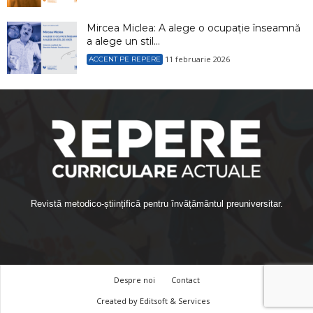
Mircea Miclea: A alege o ocupație înseamnă
a alege un stil...
11 februarie 2026
ACCENT PE REPERE
Revistă metodico-științifică pentru învățământul preuniversitar.
Despre noi
Contact
Created by
Editsoft & Services