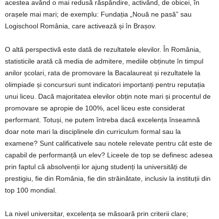
acestea având o mai redusă răspândire, activând, de obicei, în
orașele mai mari; de exemplu: Fundația „Nouă ne pasă” sau
Logischool România, care activează și în Brașov.
O altă perspectivă este dată de rezultatele elevilor. În România,
statisticile arată că media de admitere, mediile obținute în timpul
anilor școlari, rata de promovare la Bacalaureat și rezultatele la
olimpiade și concursuri sunt indicatori importanți pentru reputația
unui liceu. Dacă majoritatea elevilor obțin note mari și procentul de
promovare se apropie de 100%, acel liceu este considerat
performant. Totuși, ne putem întreba dacă excelența înseamnă
doar note mari la disciplinele din curriculum formal sau la
examene? Sunt calificativele sau notele relevate pentru cât este de
capabil de performanță un elev? Liceele de top se definesc adesea
prin faptul că absolvenții lor ajung studenți la universități de
prestigiu, fie din România, fie din străinătate, inclusiv la instituții din
top 100 mondial.
La nivel universitar, excelența se măsoară prin criterii clare;