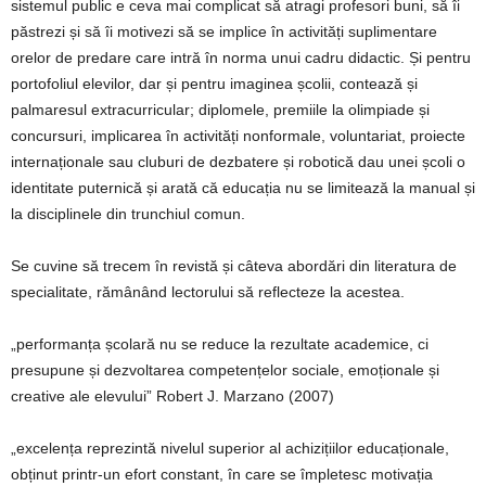
sistemul public e ceva mai complicat să atragi profesori buni, să îi
păstrezi și să îi motivezi să se implice în activități suplimentare
orelor de predare care intră în norma unui cadru didactic. Și pentru
portofoliul elevilor, dar și pentru imaginea școlii, contează și
palmaresul extracurricular; diplomele, premiile la olimpiade și
concursuri, implicarea în activități nonformale, voluntariat, proiecte
internaționale sau cluburi de dezbatere și robotică dau unei școli o
identitate puternică și arată că educația nu se limitează la manual și
la disciplinele din trunchiul comun.
Se cuvine să trecem în revistă și câteva abordări din literatura de
specialitate, rămânând lectorului să reflecteze la acestea.
„performanța școlară nu se reduce la rezultate academice, ci
presupune și dezvoltarea competențelor sociale, emoționale și
creative ale elevului” Robert J. Marzano (2007)
„excelența reprezintă nivelul superior al achizițiilor educaționale,
obținut printr-un efort constant, în care se împletesc motivația