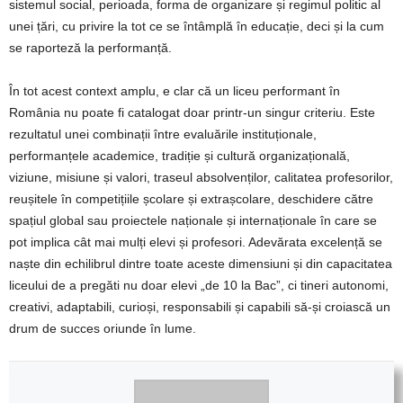
sistemul social, perioada, forma de organizare și regimul politic al
unei țări, cu privire la tot ce se întâmplă în educație, deci și la cum
se raporteză la performanță.
În tot acest context amplu, e clar că un liceu performant în
România nu poate fi catalogat doar printr-un singur criteriu. Este
rezultatul unei combinații între evaluările instituționale,
performanțele academice, tradiție și cultură organizațională,
viziune, misiune și valori, traseul absolvenților, calitatea profesorilor,
reușitele în competițiile școlare și extrașcolare, deschidere către
spațiul global sau proiectele naționale și internaționale în care se
pot implica cât mai mulți elevi și profesori. Adevărata excelență se
naște din echilibrul dintre toate aceste dimensiuni și din capacitatea
liceului de a pregăti nu doar elevi „de 10 la Bac”, ci tineri autonomi,
creativi, adaptabili, curioși, responsabili și capabili să-și croiască un
drum de succes oriunde în lume.