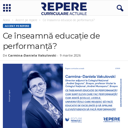
Acasă
Accent pe repere
Ce înseamnă educație de performanță?
ACCENT PE REPERE
Ce înseamnă educație de
performanță?
De
Carmina-Daniela Vakulovski
-
9 martie 2026