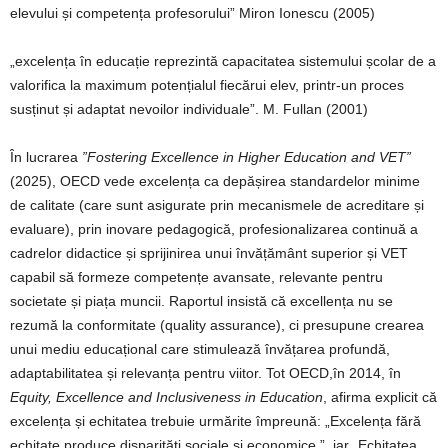
elevului și competența profesorului” Miron Ionescu (2005)
„excelența în educație reprezintă capacitatea sistemului școlar de a
valorifica la maximum potențialul fiecărui elev, printr-un proces
susținut și adaptat nevoilor individuale”. M. Fullan (2001)
În lucrarea
”Fostering Excellence in Higher Education and VET”
(2025), OECD vede excelența ca depășirea standardelor minime
de calitate (care sunt asigurate prin mecanismele de acreditare și
evaluare), prin inovare pedagogică, profesionalizarea continuă a
cadrelor didactice și sprijinirea unui învățământ superior și VET
capabil să formeze competențe avansate, relevante pentru
societate și piața muncii. Raportul insistă că excellența nu se
rezumă la conformitate (quality assurance), ci presupune crearea
unui mediu educațional care stimulează învățarea profundă,
adaptabilitatea și relevanța pentru viitor. Tot OECD,în 2014, în
Equity,
Excellence and Inclusiveness in Education
, afirma explicit că
excelența și echitatea trebuie urmărite împreună: „Excelența fără
echitate produce disparități sociale și economice.”, iar „Echitatea