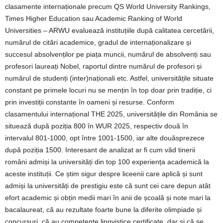
clasamente internaționale precum QS World University Rankings,
Times Higher Education sau Academic Ranking of World
Universities – ARWU evaluează instituțiile după calitatea cercetării,
numărul de citări academice, gradul de internaționalizare și
succesul absolvenților pe piața muncii, numărul de absolvenți sau
profesori laureați Nobel, raportul dintre numărul de profesori și
numărul de studenți (inter)naționali etc. Astfel, universitățile situate
constant pe primele locuri nu se mențin în top doar prin tradiție, ci
prin investiții constante în oameni și resurse. Conform
clasamentului internațional THE 2025, universitățile din România se
situează după poziția 800 în WUR 2025, respectiv două în
intervalul 801-1000, opt între 1001-1500, iar alte douăsprezece
după poziția 1500. Interesant de analizat ar fi cum văd tinerii
români admiși la universități din top 100 experiența academică la
aceste instituții. Ce știm sigur despre liceenii care aplică și sunt
admiși la universități de prestigiu este că sunt cei care depun atât
efort academic și obțin medii mari în anii de școală și note mari la
bacalaureat, că au rezultate foarte bune la diferite olimpiade și
concursuri, că au competențe lingvistice certificate, dar și că se