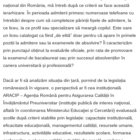
național din România, mă întreb după ce criterii se face această
ierarhizare. În perioada admiterii primesc numeroase telefoane cu
întrebări despre cum să completeze părinții fișele de admitere, la
ce liceu, la ce profil sau specializare să meargă copilul. Este oare
un liceu catalogat ca fiind „de elită” doar pentru că apare în primele
poziții la admitere sau la examenele de absolvire? Îl caracterizăm
prin punctajul obținut la evaluările oficiale, prin rata de promovare
la examenul de bacalaureat sau prin succesul absolvenților în
cariera universitară și profesională?
Dacă ar fi să analizăm situația din țară, pornind de la legislația
românească în vigoare, o perspectivă ar fi cea instituțională.
ARACIP – Agenția Română pentru Asigurarea Calității în
Învățământul Preuniversitar (instituţie publică de interes naţional,
aflată în coordonarea Ministerului Educaţiei și Cercetării) evaluează
școlile după criterii stabilite prin legislație: capacitate instituțională,
eficacitate educațională, managementul calității, resursele umane,
infrastructura, activitățile educative, rezultatele școlare, formarea