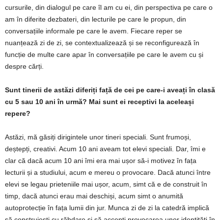
cursurile, din dialogul pe care îl am cu ei, din perspectiva pe care o
am în diferite dezbateri, din lecturile pe care le propun, din
conversațiile informale pe care le avem. Fiecare reper se
nuanțează zi de zi, se contextualizează și se reconfigurează în
funcție de multe care apar în conversațiile pe care le avem cu și
despre cărți.
Sunt tinerii de astăzi diferiți față de cei pe care-i aveați în clasă
cu 5 sau 10 ani în urmă? Mai sunt ei receptivi la aceleași
repere?
Astăzi, mă găsiți dirigintele unor tineri speciali. Sunt frumoși,
deștepți, creativi. Acum 10 ani aveam tot elevi speciali. Dar, îmi e
clar că dacă acum 10 ani îmi era mai ușor să-i motivez în fața
lecturii și a studiului, acum e mereu o provocare. Dacă atunci între
elevi se legau prieteniile mai ușor, acum, simt că e de construit în
timp, dacă atunci erau mai deschiși, acum simt o anumită
autoprotecție în fața lumii din jur. Munca zi de zi la catedră implică
să construiești cu răbdare și să accepți provocarea unor identități în