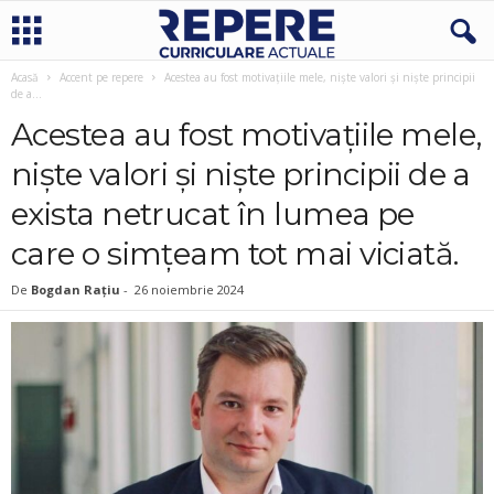
Acasă
Accent pe repere
Acestea au fost motivațiile mele, niște valori și niște principii
de a...
Acestea au fost motivațiile mele,
niște valori și niște principii de a
exista netrucat în lumea pe
care o simțeam tot mai viciată.
De
Bogdan Rațiu
-
26 noiembrie 2024