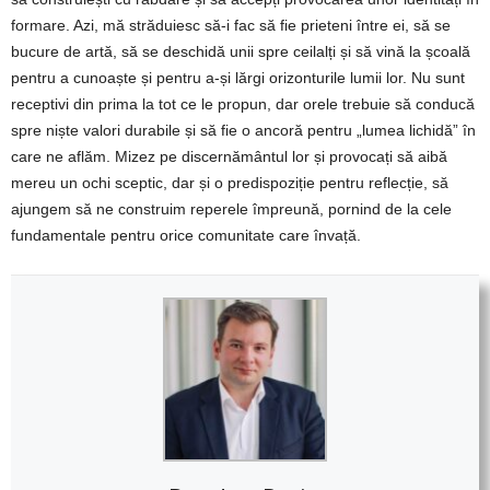
formare. Azi, mă străduiesc să-i fac să fie prieteni între ei, să se
bucure de artă, să se deschidă unii spre ceilalți și să vină la școală
pentru a cunoaște și pentru a-și lărgi orizonturile lumii lor. Nu sunt
receptivi din prima la tot ce le propun, dar orele trebuie să conducă
spre niște valori durabile și să fie o ancoră pentru „lumea lichidă” în
care ne aflăm. Mizez pe discernământul lor și provocați să aibă
mereu un ochi sceptic, dar și o predispoziție pentru reflecție, să
ajungem să ne construim reperele împreună, pornind de la cele
fundamentale pentru orice comunitate care învață.