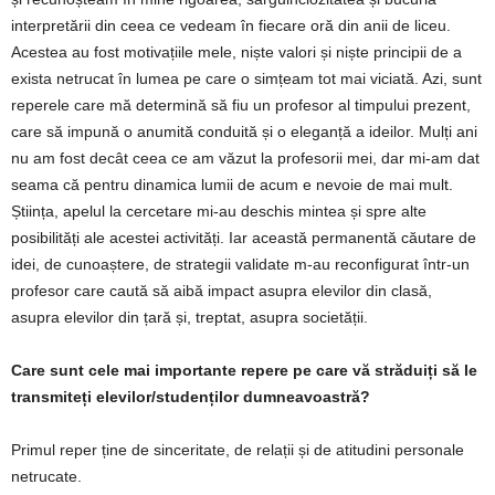
interpretării din ceea ce vedeam în fiecare oră din anii de liceu.
Acestea au fost motivațiile mele, niște valori și niște principii de a
exista netrucat în lumea pe care o simțeam tot mai viciată. Azi, sunt
reperele care mă determină să fiu un profesor al timpului prezent,
care să impună o anumită conduită și o eleganță a ideilor. Mulți ani
nu am fost decât ceea ce am văzut la profesorii mei, dar mi-am dat
seama că pentru dinamica lumii de acum e nevoie de mai mult.
Știința, apelul la cercetare mi-au deschis mintea și spre alte
posibilități ale acestei activități. Iar această permanentă căutare de
idei, de cunoaștere, de strategii validate m-au reconfigurat într-un
profesor care caută să aibă impact asupra elevilor din clasă,
asupra elevilor din țară și, treptat, asupra societății.
Care sunt cele mai importante repere pe care vă străduiți să le
transmiteți elevilor/studenților dumneavoastră?
Primul reper ține de sinceritate, de relații și de atitudini personale
netrucate.