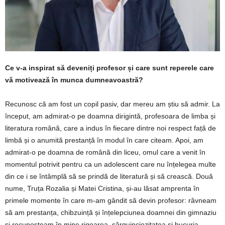
Ce v-a inspirat să deveniți profesor și care sunt reperele care
vă motivează în munca dumneavoastră?
Recunosc că am fost un copil pasiv, dar mereu am știu să admir. La
început, am admirat-o pe doamna dirigintă, profesoara de limba și
literatura română, care a indus în fiecare dintre noi respect față de
limbă și o anumită prestanță în modul în care citeam. Apoi, am
admirat-o pe doamna de română din liceu, omul care a venit în
momentul potrivit pentru ca un adolescent care nu înțelegea multe
din ce i se întâmplă să se prindă de literatură și să crească. Două
nume, Truța Rozalia și Matei Cristina, și-au lăsat amprenta în
primele momente în care m-am gândit să devin profesor: râvneam
să am prestanța, chibzuință și înțelepciunea doamnei din gimnaziu
și recunoșteam în mine rigoarea, sârguinciozitatea și bucuria