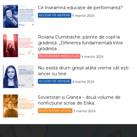
Ce înseamnă educație de performanță?
9 martie 2026
ACCENT PE REPERE
Roxana Dumitrache, părinte de copil la
grădiniță: „Diferența fundamentală între
grădinița...
4 martie 2026
ÎNVĂȚĂMÂNT PREȘCOLAR
Nu există drum greșit atâta vreme cât ești
sincer cu tine
4 martie 2026
ACCENT PE REPERE
Sovietstan și Granița – două volume de
nonficțiune scrise de Erika...
3 martie 2026
ÎNVĂȚĂMÂNT LICEAL