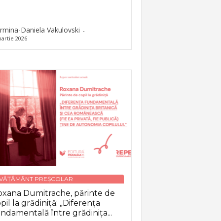
rmina-Daniela Vakulovski
-
artie 2026
NVĂȚĂMÂNT PREȘCOLAR
xana Dumitrache, părinte de
pil la grădiniță: „Diferența
ndamentală între grădinița...