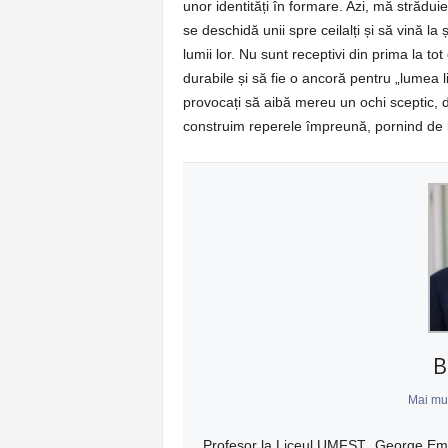
unor identități în formare. Azi, mă străduie
se deschidă unii spre ceilalți și să vină la
lumii lor. Nu sunt receptivi din prima la to
durabile și să fie o ancoră pentru „lumea l
provocați să aibă mereu un ochi sceptic, d
construim reperele împreună, pornind de 
B
Mai mul
Profesor la Liceul UMFST „George Emil