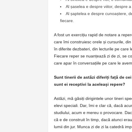
Al șaselea e despre viitor, despre a 
Al șaptelea e despre cunoaștere, de
fiecare.
A fost un exercițiu rapid de notare a repere
care îmi construiesc orele și cursurile, di
în diferite dezbateri, din lecturile pe care
Fiecare reper se nuanțează zi de zi, se co
care apar în conversațiile pe care le avem 
Sunt tinerii de astăzi diferiți față de c
sunt ei receptivi la aceleași repere?
Astăzi, mă găsiți dirigintele unor tineri sp
elevi speciali. Dar, îmi e clar că, dacă acu
studiului, acum e mereu o provocare. Dacă 
că e de construit în timp, dacă atunci era
lumii din jur. Munca zi de zi la catedră im