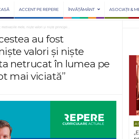
CASĂ
ACCENT PE REPERE
ÎNVĂȚĂMÂNT
ASOCIAȚII & M
motivațiile mele, niște valori și niște principii...
cestea au fost
iște valori și niște
sta netrucat în lumea pe
t mai viciată”
AS
„E
pr