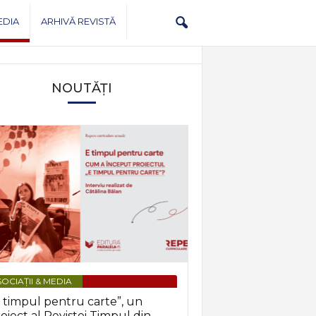
EDIA
ARHIVĂ REVISTĂ
NOUTĂȚI
OCIAȚII & MEDIA
 timpul pentru carte”, un
oiect al Revistei Timpul din