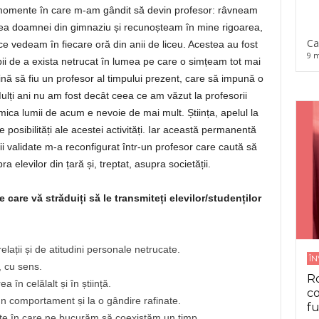
e momente în care m-am gândit să devin profesor: râvneam
nea doamnei din gimnaziu și recunoșteam în mine rigoarea,
Ca
 ce vedeam în fiecare oră din anii de liceu. Acestea au fost
9 m
cipii de a exista netrucat în lumea pe care o simțeam tot mai
ină să fiu un profesor al timpului prezent, care să impună o
Mulți ani nu am fost decât ceea ce am văzut la profesorii
ca lumii de acum e nevoie de mai mult. Știința, apelul la
 posibilități ale acestei activități. Iar această permanentă
ii validate m-a reconfigurat într-un profesor care caută să
a elevilor din țară și, treptat, asupra societății.
care vă străduiți să le transmiteți elevilor/studenților
elații și de atitudini personale netrucate.
Î
, cu sens.
Ro
a în celălalt și în știință.
co
 un comportament și la o gândire rafinate.
fu
ate în care ne bucurăm să coexistăm un timp.