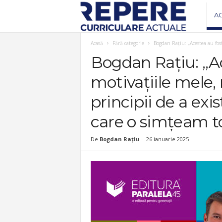
R
A
e
Acasă
Fără categorie
Bogdan Rațiu: „Acestea au fost 
Bogdan Rațiu: „A
v
motivațiile mele, n
i
principii de a exi
s
care o simțeam to
t
De
Bogdan Rațiu
-
26 ianuarie 2025
a
R
e