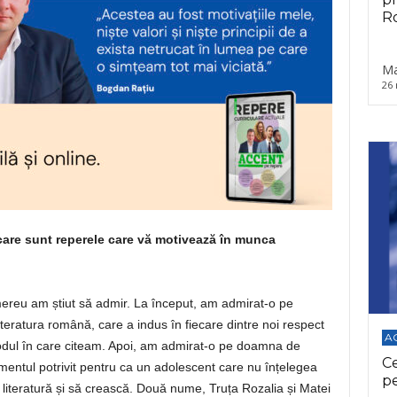
Ro
Ma
26 
 care sunt reperele care vă motivează în munca
mereu am știut să admir. La început, am admirat-o pe
iteratura română, care a indus în fiecare dintre noi respect
A
modul în care citeam. Apoi, am admirat-o pe doamna de
C
mentul potrivit pentru ca un adolescent care nu înțelegea
p
 literatură și să crească. Două nume, Truța Rozalia și Matei