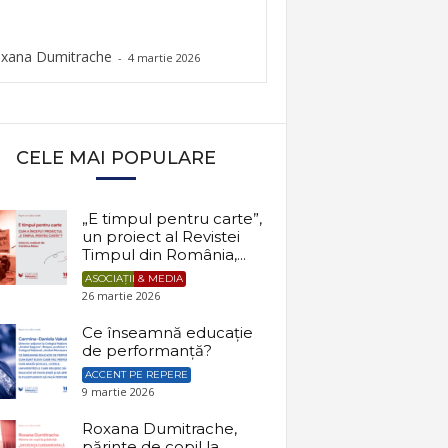
xana Dumitrache
-
4 martie 2026
CELE MAI POPULARE
„E timpul pentru carte”,
un proiect al Revistei
Timpul din România,...
ASOCIAȚII & MEDIA
26 martie 2026
Ce înseamnă educație
de performanță?
ACCENT PE REPERE
9 martie 2026
Roxana Dumitrache,
părinte de copil la