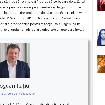
sc să-i fac să fie prieteni între ei, să se bucure de artă, să
 școală pentru a cunoaște și pentru a-și lărgi orizonturile
t ce le propun, dar orele trebuie să conducă spre niște valori
ichidă” în care ne aflăm. Mizez pe discernământul lor și,
ar și o predispoziție pentru reflecție, să ajungem să ne
la cele fundamentale pentru orice comunitate care învață.
ogdan Rațiu
te articole de la acest autor
 Palade”, Târgu Mureș, cadru didactic asociat al