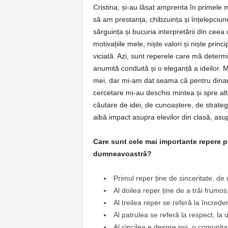
Cristina, și-au lăsat amprenta în primel
să am prestanța, chibzuința și înțelepciu
sârguința și bucuria interpretării din ceea
motivațiile mele, niște valori și niște prin
viciată. Azi, sunt reperele care mă determ
anumită conduită și o eleganță a ideilor. 
mei, dar mi-am dat seama că pentru dinami
cercetare mi-au deschis mintea și spre alte
căutare de idei, de cunoaștere, de strateg
aibă impact asupra elevilor din clasă, asupr
Care sunt cele mai importante repere pe 
dumneavoastră?
Primul reper ține de sinceritate, de r
Al doilea reper ține de a trăi frumos
Al treilea reper se referă la încredere
Al patrulea se referă la respect, la
Al cincilea e despre noi, o comunit