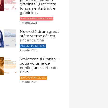
grădiniță: „Diferența
fundamentală între
grădinița...
ÎNVĂȚĂMÂNT PREȘCOLAR
4 martie 2026
Nu există drum greșit
atâta vreme cât ești
sincer cu tine
ACCENT PE REPERE
4 martie 2026
Sovietstan și Granița –
două volume de
nonficțiune scrise de
Erika...
ÎNVĂȚĂMÂNT LICEAL
3 martie 2026