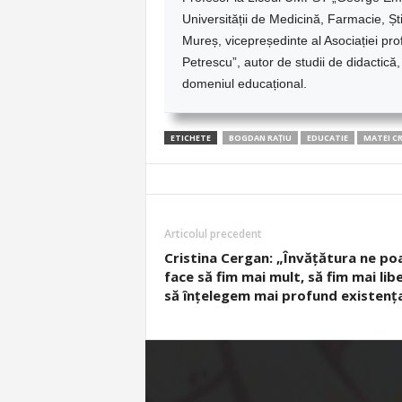
Universității de Medicină, Farmacie, Ș
Mureș, vicepreședinte al Asociației pro
Petrescu”, autor de studii de didactică
domeniul educațional.
ETICHETE
BOGDAN RAȚIU
EDUCATIE
MATEI CR
Articolul precedent
Cristina Cergan: „Învățătura ne po
face să fim mai mult, să fim mai libe
să înțelegem mai profund existenț