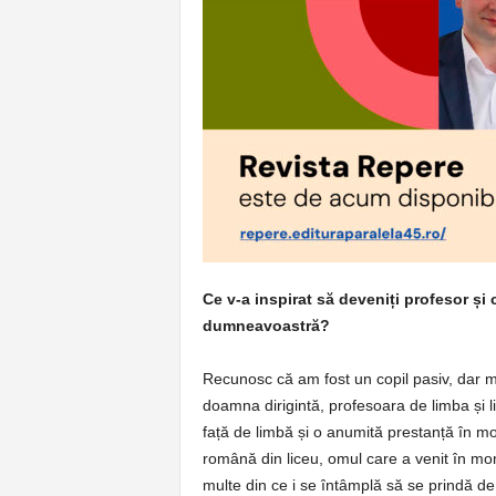
p
e
r
e
Ce v-a inspirat să deveniți profesor și
dumneavoastră?
Recunosc că am fost un copil pasiv, dar 
doamna dirigintă, profesoara de limba și l
față de limbă și o anumită prestanță în 
română din liceu, omul care a venit în mo
multe din ce i se întâmplă să se prindă de