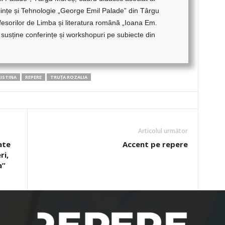
tiințe și Tehnologie „George Emil Palade” din Târgu
fesorilor de Limba și literatura română „Ioana Em.
, susține conferințe și workshopuri pe subiecte din
ISTINA
REPERE
TRUȚA ROZALIA
Articolul următor
ate
Accent pe repere
ri,
a”