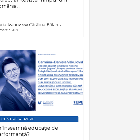
mânia,...
ria Ivanov
Cătălina Bălan
and
-
martie 2026
CCENT PE REPERE
e înseamnă educație de
erformanță?