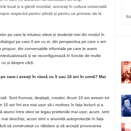
trăi local și a gândi mondial, ancorați în cultura universală.
spre respectul pentru știință și pentru ce primesc de la
Ro
lor pe care le intuiesc elevii și studenții mei din modul în
n dialogul pe care îl am cu ei, din perspectiva pe care o am
 le propun, din conversațiile informale pe care le avem.
ntextualizează și se reconfigurează în funcție de multe
cu și despre cărți.
ei pe care-i aveați în clasă cu 5 sau 10 ani în urmă? Mai
eciali. Sunt frumoși, deștepți, creativi. Acum 10 ani aveam tot
m 10 ani îmi era mai ușor să-i motivez în fața lecturii și a
atunci între elevi se legau prieteniile mai ușor, acum, simt
u mai deschiși, acum simt o anumită autoprotecție în fața
plică să construiești cu răbdare și să accepți provocarea