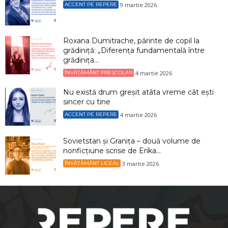
9 martie 2026
ACCENT PE REPERE
Roxana Dumitrache, părinte de copil la
grădiniță: „Diferența fundamentală între
grădinița...
4 martie 2026
ÎNVĂȚĂMÂNT PREȘCOLAR
Nu există drum greșit atâta vreme cât ești
sincer cu tine
4 martie 2026
ACCENT PE REPERE
Sovietstan și Granița – două volume de
nonficțiune scrise de Erika...
3 martie 2026
ÎNVĂȚĂMÂNT LICEAL