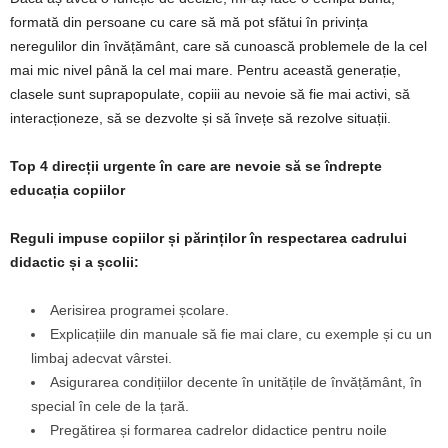
formată din persoane cu care să mă pot sfătui în privința
neregulilor din învățământ, care să cunoască problemele de la cel
mai mic nivel până la cel mai mare. Pentru această generație,
clasele sunt suprapopulate, copiii au nevoie să fie mai activi, să
interacționeze, să se dezvolte și să învețe să rezolve situații.
Top
4
direcții
urgente
în
care
are
nevoie
să
se
îndrepte
educația copiilor
Reguli impuse copiilor și părinților în respectarea cadrului
didactic și a școlii:
Aerisirea programei școlare.
Explicațiile din manuale să fie mai clare, cu exemple și cu un
limbaj adecvat vârstei.
Asigurarea condițiilor decente în unitățile de învățământ, în
special în cele de la țară.
Pregătirea și formarea cadrelor didactice pentru noile