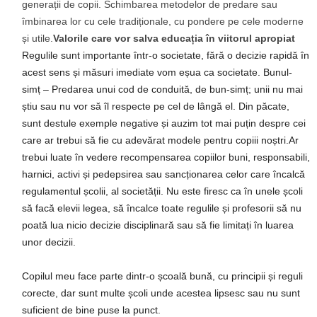
generații de copii. Schimbarea metodelor de predare sau
îmbinarea lor cu cele tradiționale, cu pondere pe cele moderne
și utile.
Valorile care vor salva educația în viitorul apropiat
Regulile sunt importante într-o societate, fără o decizie rapidă în
acest sens și măsuri imediate vom eșua ca societate. Bunul-
simț – Predarea unui cod de conduită, de bun-simț; unii nu mai
știu sau nu vor să îl respecte pe cel de lângă el. Din păcate,
sunt destule exemple negative și auzim tot mai puțin despre cei
care ar trebui să fie cu adevărat modele pentru copiii noștri.Ar
trebui luate în vedere recompensarea copiilor buni, responsabili,
harnici, activi și pedepsirea sau sancționarea celor care încalcă
regulamentul școlii, al societății. Nu este firesc ca în unele școli
să facă elevii legea, să încalce toate regulile și profesorii să nu
poată lua nicio decizie disciplinară sau să fie limitați în luarea
unor decizii.
Copilul meu face parte dintr-o școală bună, cu principii și reguli
corecte, dar sunt multe școli unde acestea lipsesc sau nu sunt
suficient de bine puse la punct.