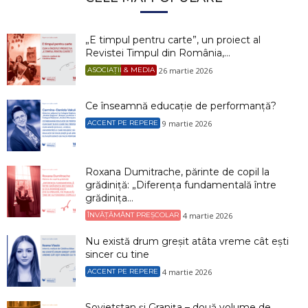
„E timpul pentru carte”, un proiect al
Revistei Timpul din România,...
26 martie 2026
ASOCIAȚII & MEDIA
Ce înseamnă educație de performanță?
9 martie 2026
ACCENT PE REPERE
Roxana Dumitrache, părinte de copil la
grădiniță: „Diferența fundamentală între
grădinița...
4 martie 2026
ÎNVĂȚĂMÂNT PREȘCOLAR
Nu există drum greșit atâta vreme cât ești
sincer cu tine
4 martie 2026
ACCENT PE REPERE
Sovietstan și Granița – două volume de