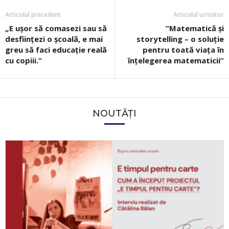
Articolul precedent
Articolul următor
„E ușor să comasezi sau să
”Matematică și
desființezi o școală, e mai
storytelling – o soluție
greu să faci educație reală
pentru toată viața în
cu copiii.”
înțelegerea matematicii”
NOUTĂȚI