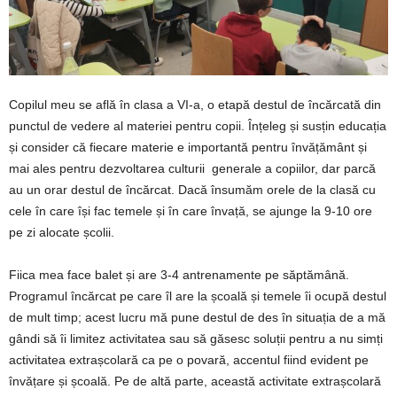
Copilul meu se află în clasa a VI-a, o etapă destul de încărcată din
punctul de vedere al materiei pentru copii. Înțeleg și susțin educația
și consider că fiecare materie e importantă pentru învățământ și
mai ales pentru dezvoltarea culturii generale a copiilor, dar parcă
au un orar destul de încărcat. Dacă însumăm orele de la clasă cu
cele în care își fac temele și în care învață, se ajunge la 9-10 ore
pe zi alocate școlii.
Fiica mea face balet și are 3-4 antrenamente pe săptămână.
Programul încărcat pe care îl are la școală și temele îi ocupă destul
de mult timp; acest lucru mă pune destul de des în situația de a mă
gândi să îi limitez activitatea sau să găsesc soluții pentru a nu simți
activitatea extrașcolară ca pe o povară, accentul fiind evident pe
învățare și școală. Pe de altă parte, această activitate extrașcolară