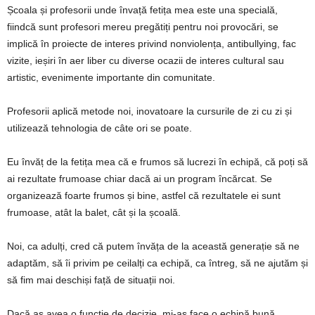
Școala și profesorii unde învață fetița mea este una specială,
fiindcă sunt profesori mereu pregătiți pentru noi provocări, se
implică în proiecte de interes privind nonviolența, antibullying, fac
vizite, ieșiri în aer liber cu diverse ocazii de interes cultural sau
artistic, evenimente importante din comunitate.
Profesorii aplică metode noi, inovatoare la cursurile de zi cu zi și
utilizează tehnologia de câte ori se poate.
Eu învăț de la fetița mea că e frumos să lucrezi în echipă, că poți să
ai rezultate frumoase chiar dacă ai un program încărcat. Se
organizează foarte frumos și bine, astfel că rezultatele ei sunt
frumoase, atât la balet, cât și la școală.
Noi, ca adulți, cred că putem învăța de la această generație să ne
adaptăm, să îi privim pe ceilalți ca echipă, ca întreg, să ne ajutăm și
să fim mai deschiși față de situații noi.
Dacă aș avea o funcție de decizie, mi-aș face o echipă bună,