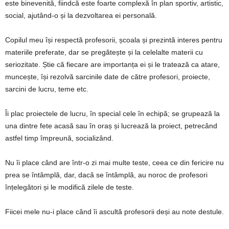
este binevenită, fiindcă este foarte complexă în plan sportiv, artistic,
social, ajutând-o și la dezvoltarea ei personală.
Copilul meu își respectă profesorii, școala și prezintă interes pentru
materiile preferate, dar se pregătește și la celelalte materii cu
seriozitate. Știe că fiecare are importanța ei și le tratează ca atare,
muncește, își rezolvă sarcinile date de către profesori, proiecte,
sarcini de lucru, teme etc.
Îi plac proiectele de lucru, în special cele în echipă; se grupează la
una dintre fete acasă sau în oraș și lucrează la proiect, petrecând
astfel timp împreună, socializând.
Nu îi place când are într-o zi mai multe teste, ceea ce din fericire nu
prea se întâmplă, dar, dacă se întâmplă, au noroc de profesori
înțelegători și le modifică zilele de teste.
Fiicei mele nu-i place când îi ascultă profesorii deși au note destule.