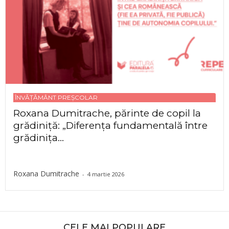
ÎNVĂȚĂMÂNT PREȘCOLAR
Roxana Dumitrache, părinte de copil la
grădiniță: „Diferența fundamentală între
grădinița...
Roxana Dumitrache
-
4 martie 2026
CELE MAI POPULARE