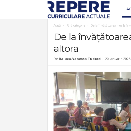
R
A
e
Acasă
Fără categorie
De la învățătoarea mea la înv
De la învățătoare
v
altora
i
De
Raluca-Vanessa Tudorel
-
20 ianuarie 2025
s
t
a
R
e