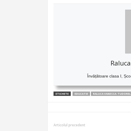
Raluca
Învățătoare clasa I, Șc
ETICHETE
EDUCATIE
RALUCA VANESSA-TUDOREL
Articolul precedent