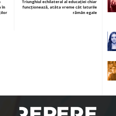
a
Triunghiul echilateral al educației chiar
 în
funcționează, atâta vreme cât laturile
ilor
rămân egale