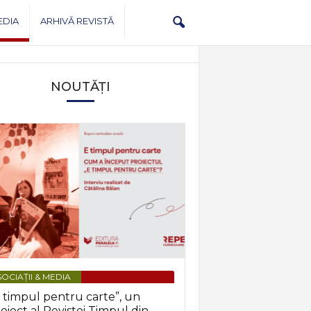
EDIA
ARHIVĂ REVISTĂ
NOUTĂȚI
OCIAȚII & MEDIA
 timpul pentru carte”, un
oiect al Revistei Timpul din