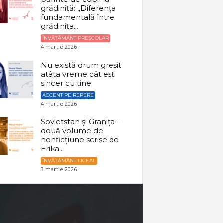
grădiniță: „Diferența
fundamentală între
grădinița...
ÎNVĂȚĂMÂNT PREȘCOLAR
4 martie 2026
Nu există drum greșit
atâta vreme cât ești
sincer cu tine
ACCENT PE REPERE
4 martie 2026
Sovietstan și Granița –
două volume de
nonficțiune scrise de
Erika...
ÎNVĂȚĂMÂNT LICEAL
3 martie 2026