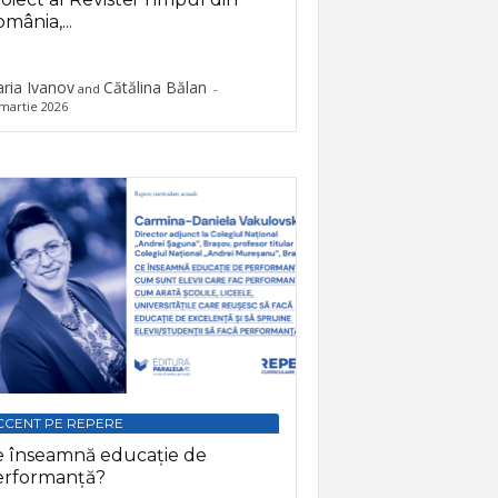
mânia,...
ria Ivanov
Cătălina Bălan
and
-
martie 2026
CCENT PE REPERE
e înseamnă educație de
erformanță?