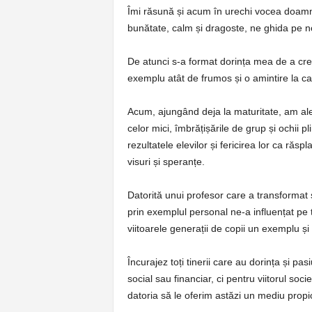
Îmi răsună și acum în urechi vocea doamne
bunătate, calm și dragoste, ne ghida pe noi
De atunci s-a format dorința mea de a creșt
exemplu atât de frumos și o amintire la car
Acum, ajungând deja la maturitate, am al
celor mici, îmbrățișările de grup și ochii p
rezultatele elevilor și fericirea lor ca răspl
visuri și speranțe.
Datorită unui profesor care a transformat s
prin exemplul personal ne-a influențat pe t
viitoarele generații de copii un exemplu și o
Încurajez toți tinerii care au dorința și 
social sau financiar, ci pentru viitorul soc
datoria să le oferim astăzi un mediu propic