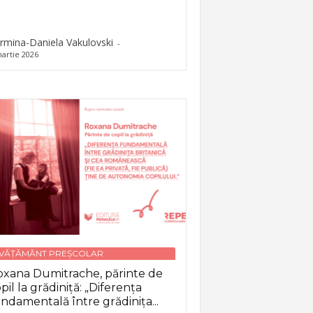
rmina-Daniela Vakulovski
-
artie 2026
NVĂȚĂMÂNT PREȘCOLAR
xana Dumitrache, părinte de
pil la grădiniță: „Diferența
ndamentală între grădinița...