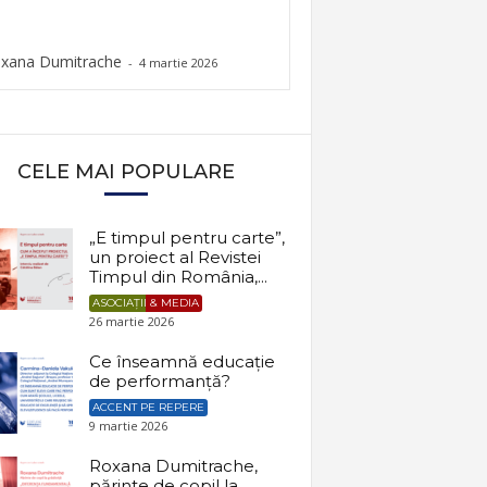
xana Dumitrache
-
4 martie 2026
CELE MAI POPULARE
„E timpul pentru carte”,
un proiect al Revistei
Timpul din România,...
ASOCIAȚII & MEDIA
26 martie 2026
Ce înseamnă educație
de performanță?
ACCENT PE REPERE
9 martie 2026
Roxana Dumitrache,
părinte de copil la