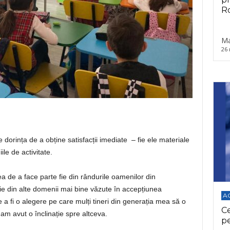
Ro
Ma
26 
de dorința de a obține satisfacții imediate – fie ele materiale
le de activitate.
a de a face parte fie din rândurile oamenilor din
fie din alte domenii mai bine văzute în accepțiunea
A
 a fi o alegere pe care mulți tineri din generația mea să o
C
am avut o înclinație spre altceva.
p