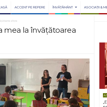
CASĂ
ACCENT PE REPERE
ÎNVĂȚĂMÂNT
ASOCIAȚII & M
ățătoarea altora
a mea la învățătoarea
AS
„E
pr