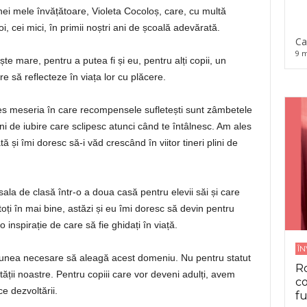
i mele învățătoare, Violeta Cocoloș, care, cu multă
, cei mici, în primii noștri ani de școală adevărată.
Ca
9 m
e mare, pentru a putea fi și eu, pentru alți copii, un
e să reflecteze în viața lor cu plăcere.
es meseria în care recompensele sufletești sunt zâmbetele
lini de iubire care sclipesc atunci când te întâlnesc. Am ales
ată și îmi doresc să-i văd crescând în viitor tineri plini de
ala de clasă într-o a doua casă pentru elevii săi și care
oți în mai bine, astăzi și eu îmi doresc să devin pentru
 inspirație de care să fie ghidați în viață.
Î
pasiunea necesare să aleagă acest domeniu. Nu pentru statut
Ro
ietății noastre. Pentru copiii care vor deveni adulți, avem
co
e dezvoltării.
fu