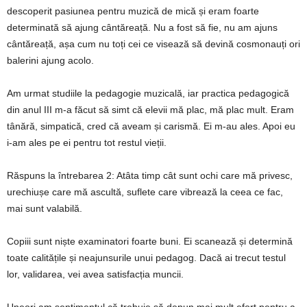
descoperit pasiunea pentru muzică de mică și eram foarte
determinată să ajung cântăreață. Nu a fost să fie, nu am ajuns
cântăreață, așa cum nu toți cei ce visează să devină cosmonauți ori
balerini ajung acolo.
Am urmat studiile la pedagogie muzicală, iar practica pedagogică
din anul III m-a făcut să simt că elevii mă plac, mă plac mult. Eram
tânără, simpatică, cred că aveam și carismă. Ei m-au ales. Apoi eu
i-am ales pe ei pentru tot restul vieții.
Răspuns la întrebarea 2: Atâta timp cât sunt ochi care mă privesc,
urechiușe care mă ascultă, suflete care vibrează la ceea ce fac,
mai sunt valabilă.
Copiii sunt niște examinatori foarte buni. Ei scanează și determină
toate calitățile și neajunsurile unui pedagog. Dacă ai trecut testul
lor, validarea, vei avea satisfacția muncii.
Uneori am sentimentul că trebuie să depun mai mult efort pentru a