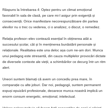
Răspuns la întrebarea 4: Optez pentru un climat emoțional
favorabil în sala de clasă, pe care mi-l asigur prin exigență și
consecvență. Orice manifestare necorespunzătoare din partea
elevilor nu o trec cu vederea, ci o analizez, o discut, o remediez.
Relația profesor–elev contează esențial în obținerea atât a
succesului școlar, cât și în menținerea bunăstării personale și
relaționale. Realitatea este una deloc așa cum ne-am dori. Munca
unui pedagog este stresantă, din cauza multiplelor provocări dictate
de diversele contexte ale vieții, a schimbărilor ce decurg într-un ritm
alert.
Uneori suntem blamați că avem un concediu prea mare, în
comparație cu alte joburi. Dar noi, pedagogii, suntem permanent
expuși epuizării profesionale, deoarece munca noastră implică un
enorm consum energetic, emoțional, intelectual.
Volens nolens
trebuie să facem față generațiilor de copii și părinți