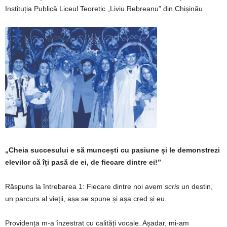
Instituția Publică Liceul Teoretic
„
Liviu Rebreanu
” din
Chișinău
„Cheia succesului e să muncești cu pasiune și le demonstrezi
elevilor
că îți pasă de ei, de fiecare dintre ei!
”
Răspuns la întrebarea 1: Fiecare dintre noi avem
scris
un destin,
un parcurs al vieții, așa se spune și așa cred și eu.
Providența m-a înzestrat cu calități vocale. Așadar, mi-am