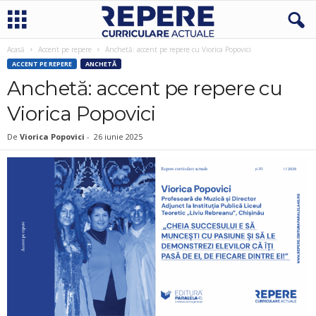
Acasă
Accent pe repere
Anchetă: accent pe repere cu Viorica Popovici
ACCENT PE REPERE
ANCHETĂ
Anchetă: accent pe repere cu
Viorica Popovici
De
Viorica Popovici
-
26 iunie 2025