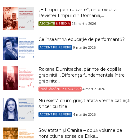
„E timpul pentru carte”, un proiect al
Revistei Timpul din România,...
26 martie 2026
ASOCIAȚII & MEDIA
Ce înseamnă educație de performanță?
9 martie 2026
ACCENT PE REPERE
Roxana Dumitrache, părinte de copil la
grădiniță: „Diferența fundamentală între
grădinița...
4 martie 2026
ÎNVĂȚĂMÂNT PREȘCOLAR
Nu există drum greșit atâta vreme cât ești
sincer cu tine
4 martie 2026
ACCENT PE REPERE
Sovietstan și Granița – două volume de
nonficțiune scrise de Erika...