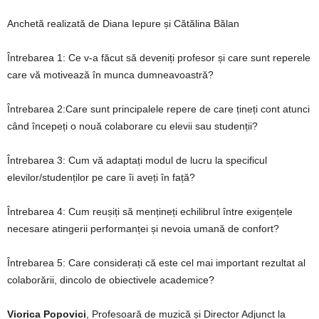
Anchetă realizată de Diana Iepure și Cătălina Bălan
Întrebarea 1: Ce v-a făcut să deveniți profesor și care sunt reperele
care vă motivează în munca dumneavoastră?
Întrebarea 2:
Care sunt principalele repere de care țineți cont atunci
când începeți o nouă colaborare cu elevii sau studenții?
Întrebarea 3:
Cum vă adaptați modul de lucru la specificul
elevilor/studenților pe care îi aveți în față?
Întrebarea 4:
Cum reușiți să mențineți echilibrul între exigențele
necesare atingerii performanței și nevoia umană de confort?
Întrebarea 5:
Care considerați că este cel mai important rezultat al
colaborării, dincolo de obiectivele academice?
Viorica Popovici
, Profesoară de muzică și
Director Adjunct la