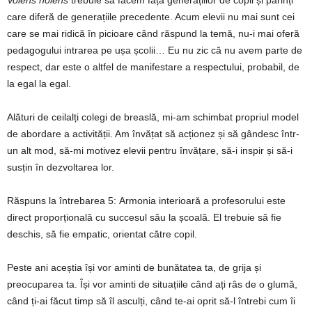
care diferă de generațiile precedente. Acum elevii nu mai sunt cei
care se mai ridică în picioare când răspund la temă, nu-i mai oferă
pedagogului intrarea pe ușa școlii… Eu nu zic că nu avem parte de
respect, dar este o altfel de manifestare a respectului, probabil, de
la egal la egal.
Alături de ceilalți colegi de breaslă, mi-am schimbat propriul model
de abordare a activității. Am învățat să acționez și să gândesc într-
un alt mod, să-mi motivez elevii pentru învățare, să-i inspir și să-i
susțin în dezvoltarea lor.
Răspuns la întrebarea 5:
Armonia interioară a profesorului este
direct proporțională cu succesul său la școală. El trebuie să fie
deschis, să fie empatic, orientat către copil.
Peste ani aceștia își vor aminti de bunătatea ta, de grija și
preocuparea ta. Își vor aminti de situațiile când ați râs de o glumă,
când ți-ai făcut timp să îl asculți, când te-ai oprit să-l întrebi cum îi