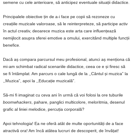
semene cu cele anterioare, să anticipez eventuale situații didactice.
Principalele obiective țin de a-i face pe copii să rezoneze cu
creațiile muzicale valoroase, să le reinterpreteze, să participe activ
în actul creativ, deoarece muzica este arta care influențează
nemijlocit asupra sferei emotive a omului, exercitând multiple funcții
benefice.
Dacă aș compara parcursul meu profesional, atunci aș menționa că
mi-am schimbat radical scenariile didactice, ceea ce e și firesc să
se fi întâmplat. Am parcurs o cale lungă de la ,,Cântul și muzica” la
,,Muzica”, apoi la ,,Educație muzicală”.
Să-mi fi imaginat cu ceva ani în urmă că voi folosi la ore tuburile
boomwhackers
, pahare, panglici multicolore, meloritmia, desenul
grafic al liniei melodice, percuția corporală?
Apoi tehnologia! Ea ne oferă atât de multe oportunități de a face
atractivă ora! Am încă atâtea lucruri de descoperit, de învățat!