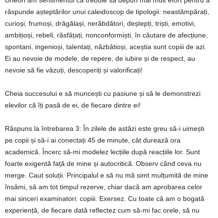
răspunde așteptărilor unui caleidoscop de tipologii: neastâmpărați,
curioși, frumoși, drăgălași, nerăbdători, deștepți, triști, emotivi,
ambițioși, rebeli, răsfățați, nonconformiști, în căutare de afecțiune,
spontani, ingenioși, talentați, năzbâtioși, aceștia sunt copiii de azi.
Ei au nevoie de modele, de repere, de iubire și de respect, au
nevoie să fie văzuți, descoperiți și valorificați!
Cheia succesului e să muncești cu pasiune și să le demonstrezi
elevilor că îți pasă de ei, de fiecare dintre ei!
Răspuns la întrebarea 3: În zilele de astăzi este greu să-i uimești
pe copii și să-i ai conectați 45 de minute, cât durează ora
academică. Încerc să-mi modelez lecțiile după reacțiile lor. Sunt
foarte exigentă față de mine și autocritică. Observ când ceva nu
merge. Caut soluții. Principalul e să nu mă simt mulțumită de mine
însămi, să am tot timpul rezerve, chiar dacă am aprobarea celor
mai sinceri examinatori: copiii. Exersez. Cu toate că am o bogată
experiență, de fiecare dată reflectez cum să-mi fac orele, să nu