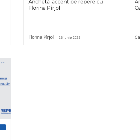
Anchetă: accent pe repere cu
An
Florina Pîrjol
C
Florina Pîrjol
Ca
-
26 iunie 2025