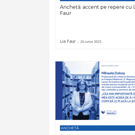
Anchetă: accent pe repere cu L
p
Faur
e
r
Lia Faur
-
26 iunie 2025
e
ANCHETĂ