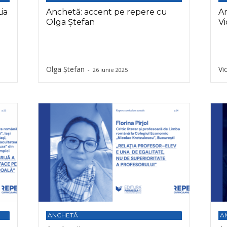
ia
Anchetă: accent pe repere cu
An
Olga Ștefan
Vi
Olga Ștefan
Vi
-
26 iunie 2025
ANCHETĂ
A