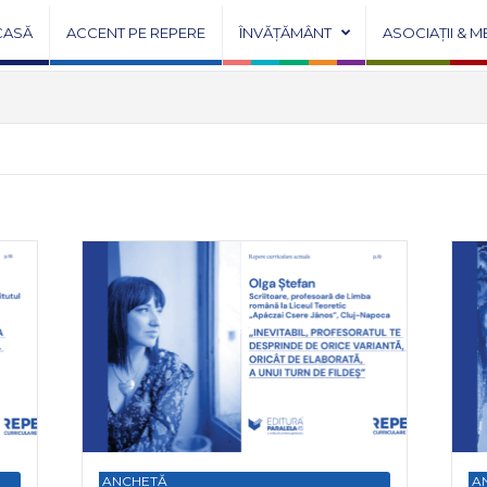
CASĂ
ACCENT PE REPERE
ÎNVĂȚĂMÂNT
ASOCIAȚII & M
ANCHETĂ
A