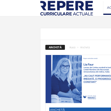
R
A
e
v
i
ANCHETĂ
Acasă
Anchetă
s
t
a
R
e
ANCHETĂ