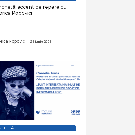
chetă: accent pe repere cu
orica Popovici
orica Popovici
-
26 iunie 2025
NCHETĂ