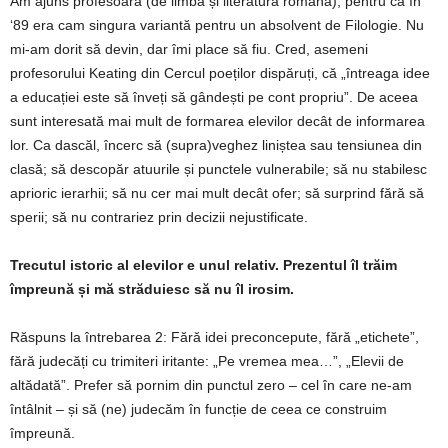
Am ajuns profesoară (de limba și literatura română), pentru că în
‘89 era cam singura variantă pentru un absolvent de Filologie. Nu
mi-am dorit să devin, dar îmi place să fiu. Cred, asemeni
profesorului Keating din Cercul poeților dispăruți, că „întreaga idee
a educației este să înveți să gândești pe cont propriu”. De aceea
sunt interesată mai mult de formarea elevilor decât de informarea
lor. Ca dascăl, încerc să (supra)veghez liniștea sau tensiunea din
clasă; să descopăr atuurile și punctele vulnerabile; să nu stabilesc
aprioric ierarhii; să nu cer mai mult decât ofer; să surprind fără să
sperii; să nu contrariez prin decizii nejustificate.
Trecutul istoric al elevilor e unul relativ. Prezentul îl trăim
împreună și mă străduiesc să nu îl irosim.
Răspuns la întrebarea 2: Fără idei preconcepute, fără „etichete”,
fără judecăți cu trimiteri iritante: „Pe vremea mea…”, „Elevii de
altădată”. Prefer să pornim din punctul zero – cel în care ne-am
întâlnit – și să (ne) judecăm în funcție de ceea ce construim
împreună.