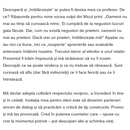
Descoperă și „îmblânzește” ar putea fi deviza mea ca profesor. De
ce? Răspunde pentru mine vocea vulpii din Micul prinț: „Oamenii nu
mai au timp să cunoască nimic. Ei cumpără de la negustori lucruri
gata făcute. Dar, cum nu există negustori de prieteni, oamenii nu
mai au prieteni. Dacă vrei un prieten, îmblânzește-mă!” Așadar nu
iau nici ca bune, nici ca „suspecte” aprecierile sau evaluările
anterioare întâlnirii noastre. Trecutul istoric al elevilor e unul relativ.
Prezentul îl trăim împreună și mă străduiesc să nu îl irosim.
Descopăr ce se poate vindeca și ce nu trebuie să rănească. Sunt
curioasă să aflu (dar fără indiscreții) ce îi face fericiți sau ce îi
întristează.
Mă declar adepta cultivării respectului reciproc, a încrederii în tine
și în ceilalți. Invitația mea pentru elevi este să devenim parteneri
sinceri de dialog și să practicăm o critică de tip constructiv. Provoc
și mă las provocată. Cred în puterea cuvintelor care – spuse cu
rost la momentul potrivit – pot descoperi idei și schimba vieți.