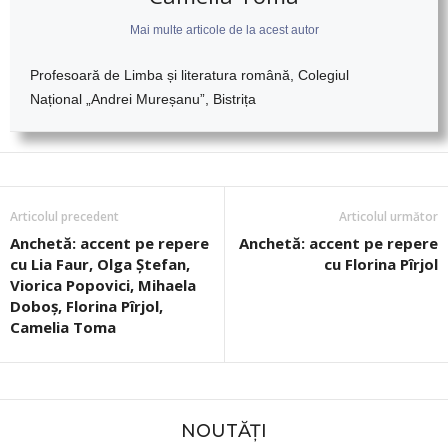
Mai multe articole de la acest autor
Profesoară de Limba și literatura română, Colegiul
Național
„Andrei Mureșanu”, Bistrița
Articolul precedent
Articolul următor
Anchetă: accent pe repere
Anchetă: accent pe repere
cu Lia Faur, Olga Ștefan,
cu Florina Pîrjol
Viorica Popovici, Mihaela
Doboș, Florina Pîrjol,
Camelia Toma
NOUTĂȚI