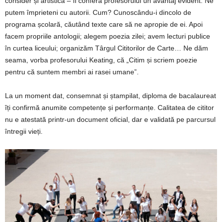
consider și artistică – îi conferă profesorului un avantaj evident. Ne
putem împrieteni cu autorii. Cum? Cunoscându-i dincolo de
programa școlară, căutând texte care să ne apropie de ei. Apoi
facem propriile antologii; alegem poezia zilei; avem lecturi publice
în curtea liceului; organizăm Târgul Cititorilor de Carte… Ne dăm
seama, vorba profesorului Keating, că „Citim și scriem poezie
pentru că suntem membri ai rasei umane”.
La un moment dat, consemnat și ștampilat, diploma de bacalaureat
îți confirmă anumite competențe și performanțe. Calitatea de cititor
nu e atestată printr-un document oficial, dar e validată pe parcursul
întregii vieți.