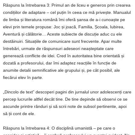
Răspuns la întrebarea 3: Primul an de liceu e generos prin crearea
condițiilor de adaptare – cel puțin în ceea ce mă privește. Manualul
de limba și literatura română îmi oferă șansa de a-i cunoaște pe
elevi prin temele propuse: Joc și joacă, Familia, Școala, Iubirea,
Aventură și călătorie… Aceste subiecte de discuție aduc cu ele
destăinuiri. Situațiile de comunicare sunt frecvente. Apar multe
întrebări, urmate de răspunsuri adeseori neașteptate care
generează conflicte de idei. Cred în autoritatea bine orientată și
dozată a profesorului, dar îmi adaptez reacțiile în funcție de
anumite detalii semnificative ale grupului și, pe cât posibil, ale
fiecărui elev în parte.
„Dincolo de text” descoperi pagini din jurnalul unor adolescenți care
percep lucrurile altfel decât tine. De tine depinde să observi ce se
ascunde printre rânduri și să scrii note de subsol pertinente, apoi
să ții cont de ele.
Răspuns la întrebarea 4: O disciplină umanistă – pe care o