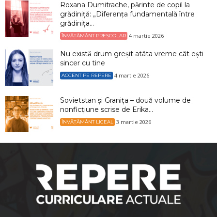
Roxana Dumitrache, părinte de copil la
grădiniță: „Diferența fundamentală între
grădinița...
4 martie 2026
ÎNVĂȚĂMÂNT PREȘCOLAR
Nu există drum greșit atâta vreme cât ești
sincer cu tine
4 martie 2026
ACCENT PE REPERE
Sovietstan și Granița – două volume de
nonficțiune scrise de Erika...
3 martie 2026
ÎNVĂȚĂMÂNT LICEAL