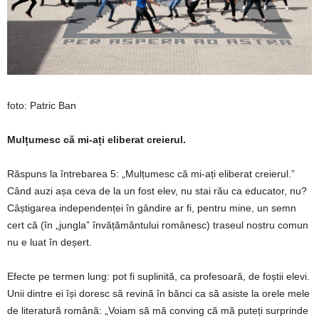
foto: Patric Ban
Mulțumesc că mi-ați eliberat creierul.
Răspuns la întrebarea 5: „Mulțumesc că mi-ați eliberat creierul.”
Când auzi așa ceva de la un fost elev, nu stai rău ca educator, nu?
Câștigarea independenței în gândire ar fi, pentru mine, un semn
cert că (în „jungla” învățământului românesc) traseul nostru comun
nu e luat în deșert.
Efecte pe termen lung: pot fi suplinită, ca profesoară, de foștii elevi.
Unii dintre ei își doresc să revină în bănci ca să asiste la orele mele
de literatură română: „Voiam să mă conving că mă puteți surprinde