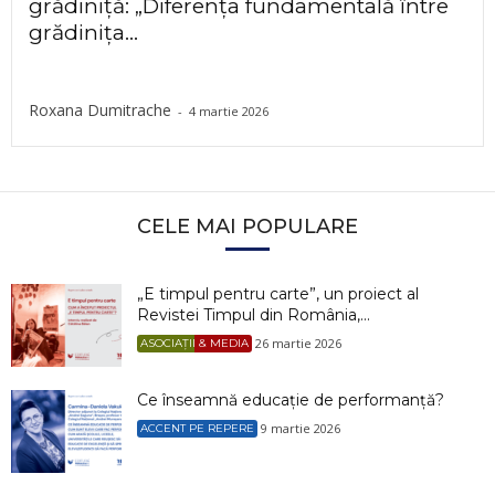
grădiniță: „Diferența fundamentală între
grădinița...
Roxana Dumitrache
-
4 martie 2026
CELE MAI POPULARE
„E timpul pentru carte”, un proiect al
Revistei Timpul din România,...
26 martie 2026
ASOCIAȚII & MEDIA
Ce înseamnă educație de performanță?
9 martie 2026
ACCENT PE REPERE