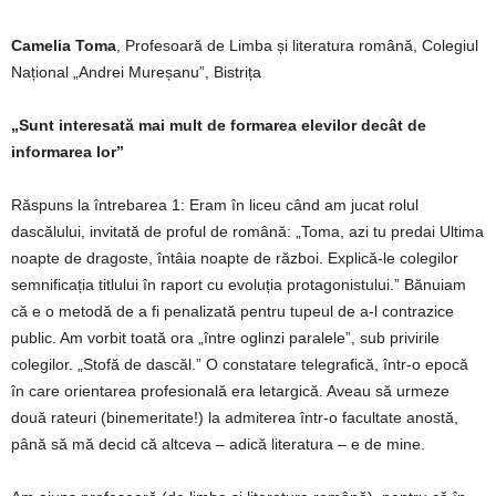
Camelia Toma
, Profesoară de Limba și literatura română, Colegiul
Național
„Andrei Mureșanu”, Bistrița
„Sunt interesată mai mult de formarea elevilor decât de
informarea lor”
Răspuns la întrebarea 1: Eram în liceu când am jucat rolul
dascălului, invitată de proful de română: „Toma, azi tu predai Ultima
noapte de dragoste, întâia noapte de război. Explică-le colegilor
semnificația titlului în raport cu evoluția protagonistului.” Bănuiam
că e o metodă de a fi penalizată pentru tupeul de a-l contrazice
public. Am vorbit toată ora „între oglinzi paralele”, sub privirile
colegilor. „Stofă de dascăl.” O constatare telegrafică, într-o epocă
în care orientarea profesională era letargică. Aveau să urmeze
două rateuri (binemeritate!) la admiterea într-o facultate anostă,
până să mă decid că altceva – adică literatura – e de mine.