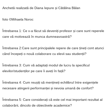
Anchetă realizată de Diana Iepure și Cătălina Bălan
foto ©Mihaela Noroc
Întrebarea 1: Ce v-a făcut să deveniți profesor și care sunt reperele
care vă motivează în munca dumneavoastră?
Întrebarea 2:
Care sunt principalele repere de care țineți cont atunci
când începeți o nouă colaborare cu elevii sau studenții?
Întrebarea 3:
Cum vă adaptați modul de lucru la specificul
elevilor/studenților pe care îi aveți în față?
Întrebarea 4:
Cum reușiți să mențineți echilibrul între exigențele
necesare atingerii performanței și nevoia umană de confort?
Întrebarea 5:
Care considerați că este cel mai important rezultat al
colaborării, dincolo de obiectivele academice?