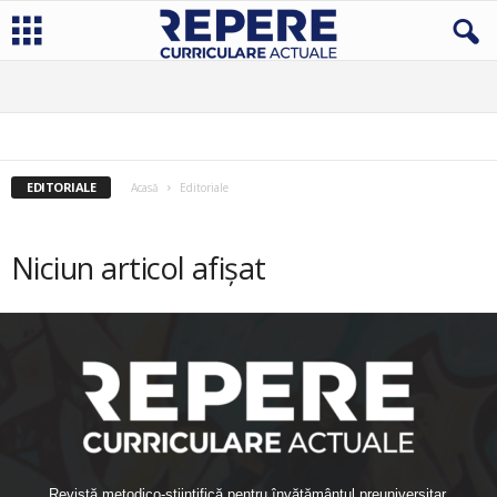
EDITORIALE
Acasă
Editoriale
Niciun articol afișat
Revistă metodico-științifică pentru învățământul preuniversitar.