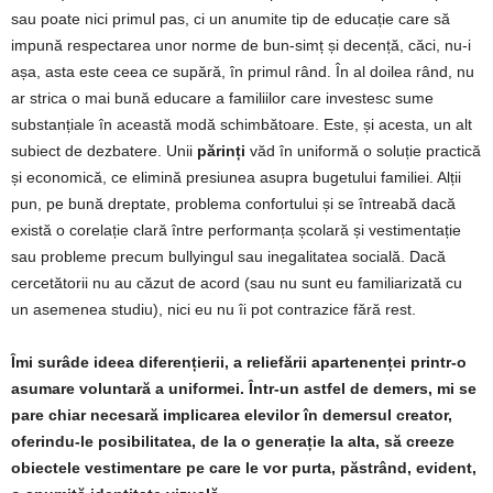
sau poate nici primul pas, ci un anumite tip de educație care să
impună respectarea unor norme de bun-simț și decență, căci, nu-i
așa, asta este ceea ce supără, în primul rând. În al doilea rând, nu
ar strica o mai bună educare a familiilor care investesc sume
substanțiale în această modă schimbătoare. Este, și acesta, un alt
subiect de dezbatere. Unii
părinți
văd în uniformă o soluție practică
și economică, ce elimină presiunea asupra bugetului familiei. Alții
pun, pe bună dreptate, problema confortului și se întreabă dacă
există o corelație clară între performanța școlară și vestimentație
sau probleme precum bullyingul sau inegalitatea socială. Dacă
cercetătorii nu au căzut de acord (sau nu sunt eu familiarizată cu
un asemenea studiu), nici eu nu îi pot contrazice fără rest.
Îmi surâde ideea diferențierii, a reliefării apartenenței printr-o
asumare voluntară a uniformei. Într-un astfel de demers, mi se
pare chiar necesară implicarea elevilor în demersul creator,
oferindu-le posibilitatea, de la o generație la alta, să creeze
obiectele vestimentare pe care le vor purta, păstrând, evident,