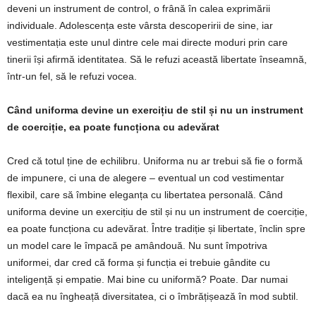
deveni un instrument de control, o frână în calea exprimării
individuale. Adolescența este vârsta descoperirii de sine, iar
vestimentația este unul dintre cele mai directe moduri prin care
tinerii își afirmă identitatea. Să le refuzi această libertate înseamnă,
într-un fel, să le refuzi vocea.
Când uniforma devine un exercițiu de stil și nu un instrument
de coerciție, ea poate funcționa cu adevărat
Cred că totul ține de echilibru. Uniforma nu ar trebui să fie o formă
de impunere, ci una de alegere – eventual un cod vestimentar
flexibil, care să îmbine eleganța cu libertatea personală. Când
uniforma devine un exercițiu de stil și nu un instrument de coerciție,
ea poate funcționa cu adevărat. Între tradiție și libertate, înclin spre
un model care le împacă pe amândouă. Nu sunt împotriva
uniformei, dar cred că forma și funcția ei trebuie gândite cu
inteligență și empatie. Mai bine cu uniformă? Poate. Dar numai
dacă ea nu îngheață diversitatea, ci o îmbrățișează în mod subtil.