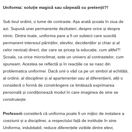
Uniforma:
soluție
magică
sau
cârpeală
cu
pretenții
?!
Sub tivul ordinii, o lume de contraste. Așa arată școala în ziua de
azi. Supusă unei permanente dezbateri, despre orice și despre
nimic. Dintre toate, uniforma pare a fi un subiect care suscită
permanent interesul părinților, elevilor, decidenților și chiar și al
celor nevizați direct, dar care se pricep la educație, cum altfel?!
Școala, ca orice microclimat, este un univers al contrastelor, cum
spuneam. Acestea se reflectă și în reacțiile ce se nasc din
problematica uniformei. Dacă unii o văd ca pe un simbol al echității,
al ordinii, al disciplinei și al apartenenței sau al diferențierii, alții o
consideră o formă de constrângere ce limitează exprimarea
personală și condiționează modul în care imaginea de sine se
construiește.
Profesorii
consideră că uniforma poate fi un mijloc de instalare a
coeziunii și a disciplinei, a respectului față de instituție în sine.
Uniforma, indubitabil, reduce diferențele vizibile dintre elevi,