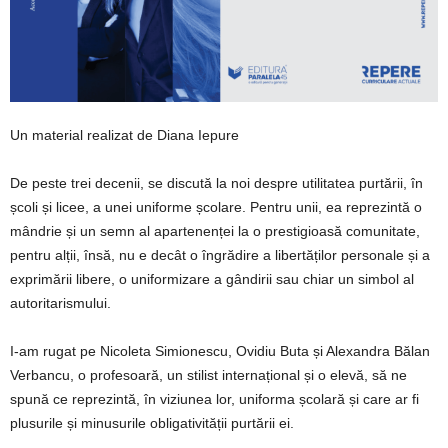
Un material realizat de Diana Iepure
De peste trei decenii, se discută la noi despre utilitatea purtării, în
școli și licee, a unei uniforme școlare. Pentru unii, ea reprezintă o
mândrie și un semn al apartenenței la o prestigioasă comunitate,
pentru alții, însă, nu e decât o îngrădire a libertăților personale și a
exprimării libere, o uniformizare a gândirii sau chiar un simbol al
autoritarismului.
I-am rugat pe Nicoleta Simionescu, Ovidiu Buta și Alexandra Bălan
Verbancu, o profesoară, un stilist internațional și o elevă, să ne
spună ce reprezintă, în viziunea lor, uniforma școlară și care ar fi
plusurile și minusurile obligativității purtării ei.