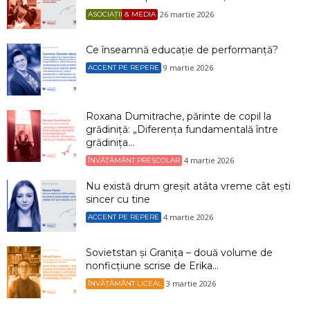
26 martie 2026
ASOCIAȚII & MEDIA
Ce înseamnă educație de performanță?
9 martie 2026
ACCENT PE REPERE
Roxana Dumitrache, părinte de copil la
grădiniță: „Diferența fundamentală între
grădinița...
4 martie 2026
ÎNVĂȚĂMÂNT PREȘCOLAR
Nu există drum greșit atâta vreme cât ești
sincer cu tine
4 martie 2026
ACCENT PE REPERE
Sovietstan și Granița – două volume de
nonficțiune scrise de Erika...
3 martie 2026
ÎNVĂȚĂMÂNT LICEAL