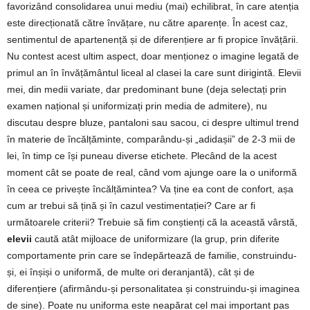
favorizând consolidarea unui mediu (mai) echilibrat, în care atenția
este direcționată către învățare, nu către aparențe. În acest caz,
sentimentul de apartenență și de diferențiere ar fi propice învățării.
Nu contest acest ultim aspect, doar menționez o imagine legată de
primul an în învățământul liceal al clasei la care sunt dirigintă. Elevii
mei, din medii variate, dar predominant bune (deja selectați prin
examen național și uniformizați prin media de admitere), nu
discutau despre bluze, pantaloni sau sacou, ci despre ultimul trend
în materie de încălțăminte, comparându-și „adidașii” de 2-3 mii de
lei,
în timp ce își puneau diverse etichete. Plecând de la acest
moment cât se poate de real, când vom ajunge oare la o uniformă
în ceea ce privește încălțămintea? Va ține ea cont de confort, așa
cum ar trebui să țină și în cazul vestimentației? Care ar fi
următoarele criterii? Trebuie să fim conștienți că la această vârstă,
elevii
caută atât mijloace de uniformizare (la grup, prin diferite
comportamente prin care se îndepărtează de familie, construindu-
și, ei înșiși o uniformă, de multe ori deranjantă), cât și de
diferențiere (afirmându-și personalitatea și construindu-și imaginea
de sine). Poate nu uniforma este neapărat cel mai important pas