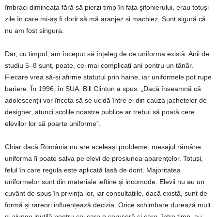
îmbraci dimineața fără să pierzi timp în fața şifonierului, erau totuși
zile în care mi-aș fi dorit să mă aranjez și machiez. Sunt sigură că
nu am fost singura.
Dar, cu timpul, am început să înțeleg de ce uniforma există. Anii de
studiu 5–8 sunt, poate, cei mai complicați ani pentru un tânăr.
Fiecare vrea să-și afirme statutul prin haine, iar uniformele pot rupe
bariere. În 1996, în SUA, Bill Clinton a spus: „Dacă înseamnă că
adolescenții vor înceta să se ucidă între ei din cauza jachetelor de
designer, atunci școlile noastre publice ar trebui să poată cere
elevilor lor să poarte uniforme”.
Chiar dacă România nu are aceleași probleme, mesajul rămâne:
uniforma îi poate salva pe elevi de presiunea aparențelor. Totuși,
felul în care regula este aplicată lasă de dorit. Majoritatea
uniformelor sunt din materiale ieftine și incomode. Elevii nu au un
cuvânt de spus în privința lor, iar consultațiile, dacă există, sunt de
formă și rareori influențează decizia. Orice schimbare durează mult
și ajunge inutilă pentru cei care o ceruseră și care, între timp, au