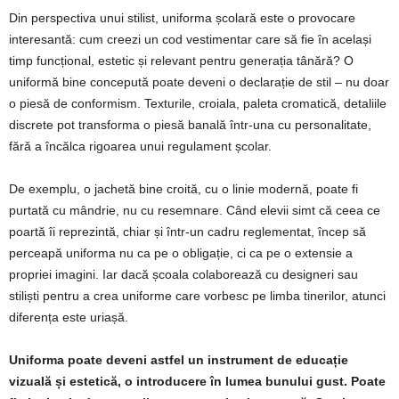
Din perspectiva unui stilist, uniforma școlară este o provocare
interesantă: cum creezi un cod vestimentar care să fie în același
timp funcțional, estetic și relevant pentru generația tânără? O
uniformă bine concepută poate deveni o declarație de stil – nu doar
o piesă de conformism. Texturile, croiala, paleta cromatică, detaliile
discrete pot transforma o piesă banală într-una cu personalitate,
fără a încălca rigoarea unui regulament școlar.
De exemplu, o jachetă bine croită, cu o linie modernă, poate fi
purtată cu mândrie, nu cu resemnare. Când elevii simt că ceea ce
poartă îi reprezintă, chiar și într-un cadru reglementat, încep să
perceapă uniforma nu ca pe o obligație, ci ca pe o extensie a
propriei imagini. Iar dacă școala colaborează cu designeri sau
stiliști pentru a crea uniforme care vorbesc pe limba tinerilor, atunci
diferența este uriașă.
Uniforma poate deveni astfel un instrument de educație
vizuală și estetică, o introducere în lumea bunului gust. Poate