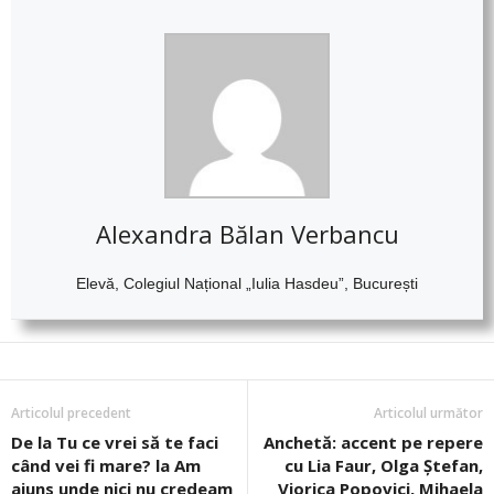
Alexandra Bălan Verbancu
Elevă,
Colegiul Național „Iulia Hasdeu”, București
Articolul precedent
Articolul următor
De la Tu ce vrei să te faci
Anchetă: accent pe repere
când vei fi mare? la Am
cu Lia Faur, Olga Ștefan,
ajuns unde nici nu credeam
Viorica Popovici, Mihaela