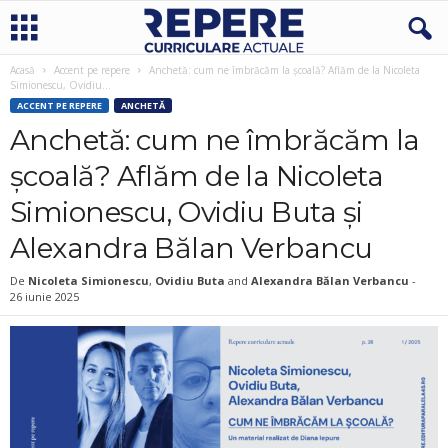
Acasă
Accent pe repere
Anchetă: cum ne îmbrăcăm la școală? Aflăm de la Nicoleta
Simionescu, Ovidiu...
ACCENT PE REPERE
ANCHETĂ
Anchetă: cum ne îmbrăcăm la
școală? Aflăm de la Nicoleta
Simionescu, Ovidiu Buta și
Alexandra Bălan Verbancu
De
Nicoleta Simionescu
,
Ovidiu Buta
and
Alexandra Bălan Verbancu
-
26 iunie 2025