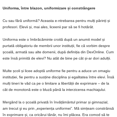
Uniforma, între blazon, uniformizare și constrângere
Cu sau fără uniformă? Aceasta e-ntrebarea pentru mulți părinți și
profesori. Elevii și, mai ales, liceenii par să se fi hotărât.
Uniforma este o îmbrăcăminte croită după un anumit model și
purtată obligatoriu de membrii unor instituții, fie că vorbim despre
școală, armată sau alte domenii, dupǎ definiția din DexOnline. Cum
este însă primită de elevi? Nu atât de bine pe cât și-ar dori adulții.
Multe școli și licee adoptă uniforme fie pentru a aduce un omagiu
instituției, fie pentru a susține disciplina și egalitatea între elevi. Însă
mulți tineri le văd ca pe o limitare a libertății de exprimare – de la
cât de monotonă este o bluză până la interzicerea machiajului.
Mergând la o școală privată în învățământul primar și gimnazial,
am trecut şi eu prin „experiența uniformei”. Mă simțeam constrânsă
în exprimare și, ca oricărui tânăr, nu îmi plăcea. Era comod să te