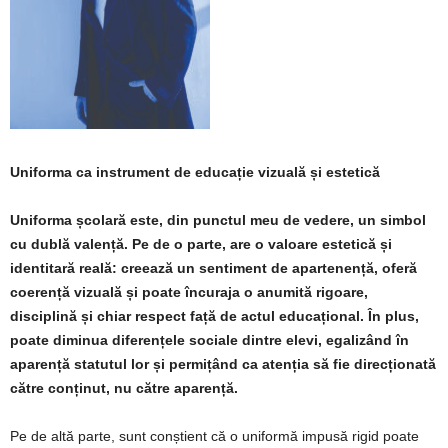
Uniforma
ca
instrument de
educație
vizuală
și
estetică
Uniforma școlară este, din punctul meu de vedere, un simbol
cu dublă valență. Pe de o parte, are o valoare estetică și
identitară reală: creează un sentiment de apartenență, oferă
coerență vizuală și poate încuraja o anumită rigoare,
disciplină și chiar respect față de actul educațional. În plus,
poate diminua diferențele sociale dintre elevi, egalizând în
aparență statutul lor și permițând ca atenția să fie direcționată
către conținut, nu către aparență.
Pe de altă parte, sunt conștient că o uniformă impusă rigid poate