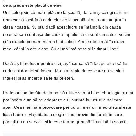
de a preda este plăcut de elevi.
Unii colegi vin cu mare plăcere la școală, dar am și colegi care nu
reușesc să facă față cerințelor de la școală și nu s-au integrat în
clasa noastră. Nu știu dacă acest lucru se întâmplă din cauza
noastră sau sunt așa din cauza faptului că ei sunt din satele vecine
și în clasele primare nu am fost colegi. Am prieteni atât în clasa
mea, cât și în alte clase. Cu ei mă întâlnesc și în timpul liber.
Dacă aș fi profesor pentru o zi, aș încerca să îi fac pe elevi să fie
curioși și dornici să învețe. M-aș apropia de cei care nu se simt
înțeleși și aș încerca să le fiu prieten.
Profesorii pot învăța de la noi să utilizeze mai bine tehnologia și mai
pot învăța cum să se adapteze cu ușurință la lucrurile noi care
apar. Cea mai mare provocare pentru un elev din mediul rural este
lipsa banilor. Majoritatea colegilor mei provin din familii în care
părinții nu au serviciu și le este foarte greu să îi susțină la școală.