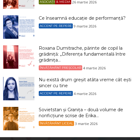
26 martie 2026
ASOCIAȚII & MEDIA
Ce înseamnă educație de performanță?
9 martie 2026
ACCENT PE REPERE
Roxana Dumitrache, părinte de copil la
grădiniță: „Diferența fundamentală între
grădinița...
4 martie 2026
ÎNVĂȚĂMÂNT PREȘCOLAR
Nu există drum greșit atâta vreme cât ești
sincer cu tine
4 martie 2026
ACCENT PE REPERE
Sovietstan și Granița – două volume de
nonficțiune scrise de Erika...
3 martie 2026
ÎNVĂȚĂMÂNT LICEAL