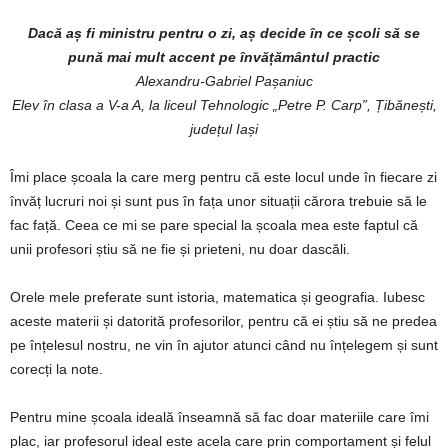
Dacă aș fi ministru pentru o zi, aș decide în ce școli să se
pună mai mult accent pe învățământul practic
Alexandru-Gabriel Pașaniuc
Elev în clasa a V-a A, la liceul Tehnologic „Petre P. Carp”, Țibănești,
județul Iași
Îmi place școala la care merg pentru că este locul unde în fiecare zi
învăț lucruri noi și sunt pus în fața unor situații cărora trebuie să le
fac față. Ceea ce mi se pare special la școala mea este faptul că
unii profesori știu să ne fie și prieteni, nu doar dascăli.
Orele mele preferate sunt istoria, matematica și geografia. Iubesc
aceste materii și datorită profesorilor, pentru că ei știu să ne predea
pe înțelesul nostru, ne vin în ajutor atunci când nu înțelegem și sunt
corecți la note.
Pentru mine școala ideală înseamnă să fac doar materiile care îmi
plac, iar profesorul ideal este acela care prin comportament și felul