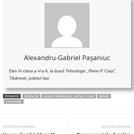
Alexandru-Gabriel Pașaniuc
Elev în clasa a V-a A, la liceul Tehnologic „Petre P. Carp”,
Țibănești, județul Iași
ETICHETE
EDUCATIE
LICEUL TEHNOLOGIC „PETRE P. CARP
REPERE
SCRISOARE
Articolul precedent
Articolul următor