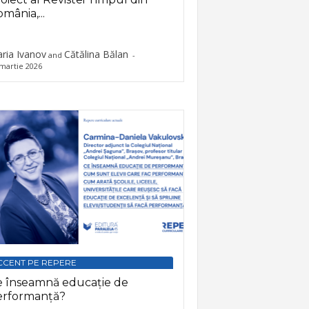
mânia,...
ria Ivanov
Cătălina Bălan
and
-
martie 2026
CCENT PE REPERE
e înseamnă educație de
erformanță?