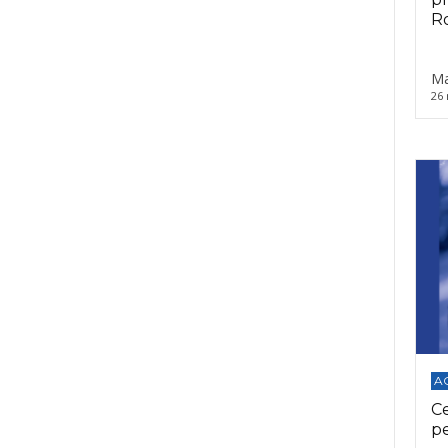
Ro
Ma
26 
A
C
p