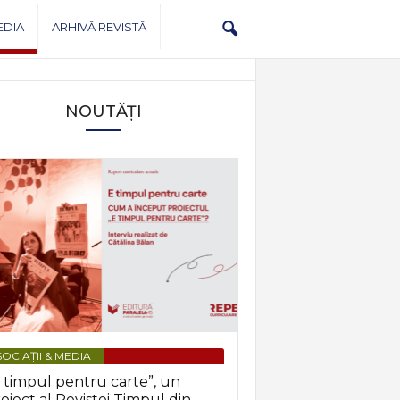
EDIA
ARHIVĂ REVISTĂ
NOUTĂȚI
OCIAȚII & MEDIA
 timpul pentru carte”, un
oiect al Revistei Timpul din