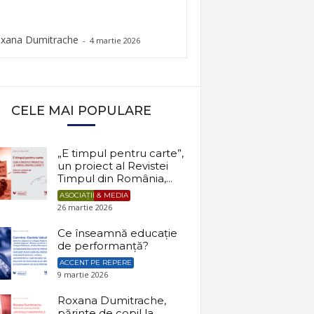
xana Dumitrache
-
4 martie 2026
CELE MAI POPULARE
„E timpul pentru carte”,
un proiect al Revistei
Timpul din România,...
ASOCIAȚII & MEDIA
26 martie 2026
Ce înseamnă educație
de performanță?
ACCENT PE REPERE
9 martie 2026
Roxana Dumitrache,
părinte de copil la