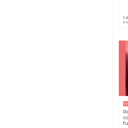
Ca
9 m
Î
Ro
co
fu