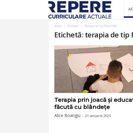
R
A
e
Acasă
Etichete
Terapia de tip Floortime
Etichetă: terapia de tip
v
i
s
t
a
Terapia prin joacă și educa
făcută cu blândețe
R
Alice Boangiu
-
21 ianuarie 2025
e