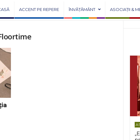
CASĂ
ACCENT PE REPERE
ÎNVĂȚĂMÂNT
ASOCIAȚII & M
 Floortime
ția
AS
„E
pr