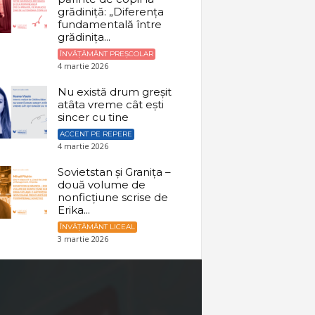
grădiniță: „Diferența
fundamentală între
grădinița...
ÎNVĂȚĂMÂNT PREȘCOLAR
4 martie 2026
Nu există drum greșit
atâta vreme cât ești
sincer cu tine
ACCENT PE REPERE
4 martie 2026
Sovietstan și Granița –
două volume de
nonficțiune scrise de
Erika...
ÎNVĂȚĂMÂNT LICEAL
3 martie 2026