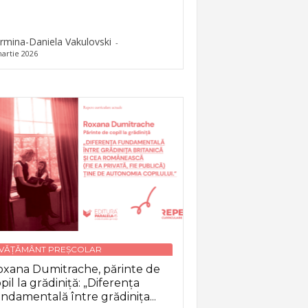
rmina-Daniela Vakulovski
-
artie 2026
NVĂȚĂMÂNT PREȘCOLAR
xana Dumitrache, părinte de
pil la grădiniță: „Diferența
ndamentală între grădinița...