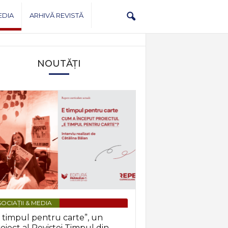
EDIA
ARHIVĂ REVISTĂ
NOUTĂȚI
OCIAȚII & MEDIA
 timpul pentru carte”, un
oiect al Revistei Timpul din