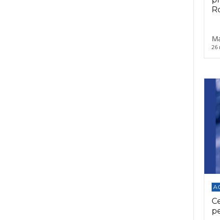
Ro
Ma
26 
A
C
p