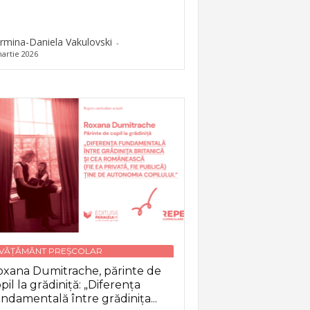
rmina-Daniela Vakulovski
-
artie 2026
NVĂȚĂMÂNT PREȘCOLAR
xana Dumitrache, părinte de
pil la grădiniță: „Diferența
ndamentală între grădinița...