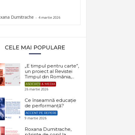
xana Dumitrache
-
4 martie 2026
CELE MAI POPULARE
„E timpul pentru carte”,
un proiect al Revistei
Timpul din România,...
ASOCIAȚII & MEDIA
26 martie 2026
Ce înseamnă educație
de performanță?
ACCENT PE REPERE
9 martie 2026
Roxana Dumitrache,
părinte de copil la