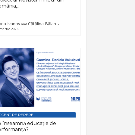
mânia,...
ria Ivanov
Cătălina Bălan
and
-
martie 2026
CCENT PE REPERE
e înseamnă educație de
erformanță?