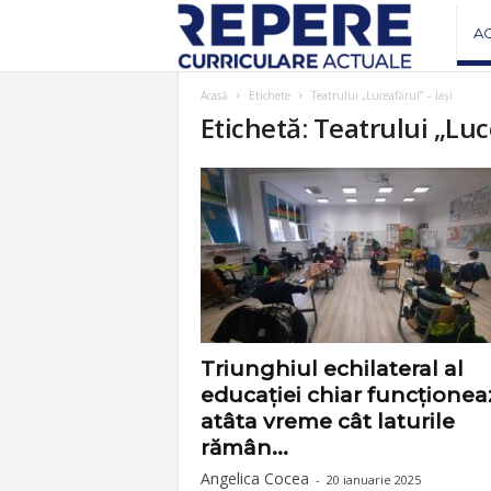
R
A
e
Acasă
Etichete
Teatrului „Luceafărul” – Iași
Etichetă: Teatrului „Luc
v
i
s
t
a
Triunghiul echilateral al
educației chiar funcționea
R
atâta vreme cât laturile
rămân...
e
Angelica Cocea
-
20 ianuarie 2025