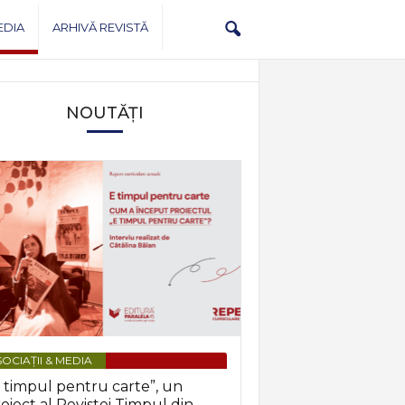
EDIA
ARHIVĂ REVISTĂ
NOUTĂȚI
OCIAȚII & MEDIA
 timpul pentru carte”, un
oiect al Revistei Timpul din