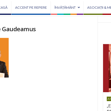
CASĂ
ACCENT PE REPERE
ÎNVĂȚĂMÂNT
ASOCIAȚII & M
rte Gaudeamus
AS
„E
pr