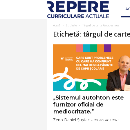
R
A
e
Acasă
Etichete
Târgul de carte Gaudeamus
Etichetă: târgul de ca
v
i
s
t
a
„Sistemul autohton este
furnizor oficial de
R
mediocritate.”
Zeno Daniel Șuștac
-
20 ianuarie 2025
e