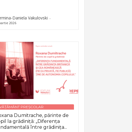
rmina-Daniela Vakulovski
-
artie 2026
NVĂȚĂMÂNT PREȘCOLAR
xana Dumitrache, părinte de
pil la grădiniță: „Diferența
ndamentală între grădinița...