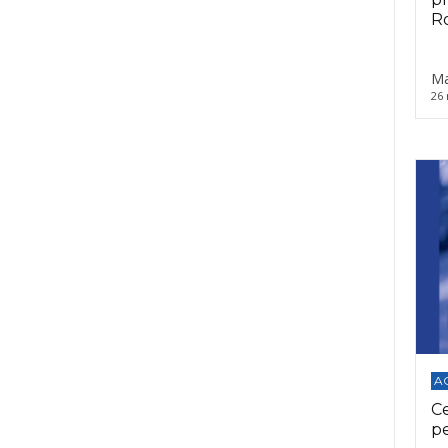
Ro
Ma
26 
A
C
p