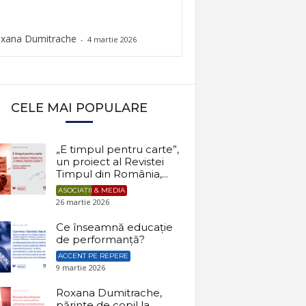
xana Dumitrache
-
4 martie 2026
CELE MAI POPULARE
„E timpul pentru carte”,
un proiect al Revistei
Timpul din România,...
ASOCIAȚII & MEDIA
26 martie 2026
Ce înseamnă educație
de performanță?
ACCENT PE REPERE
9 martie 2026
Roxana Dumitrache,
părinte de copil la