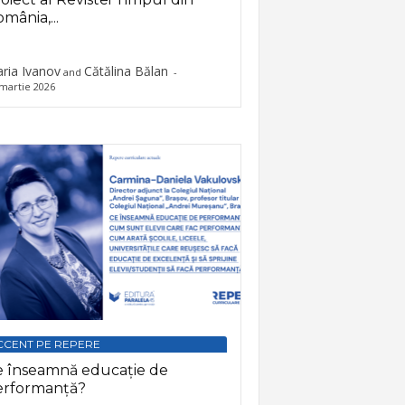
mânia,...
ria Ivanov
Cătălina Bălan
and
-
martie 2026
CCENT PE REPERE
e înseamnă educație de
erformanță?