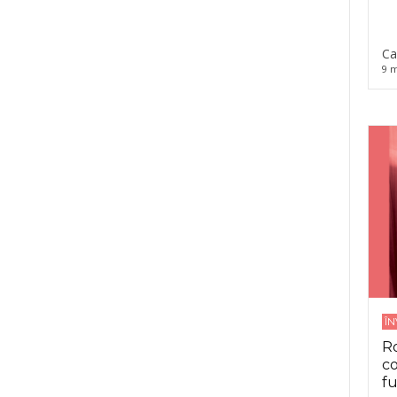
Ca
9 m
Î
Ro
co
fu