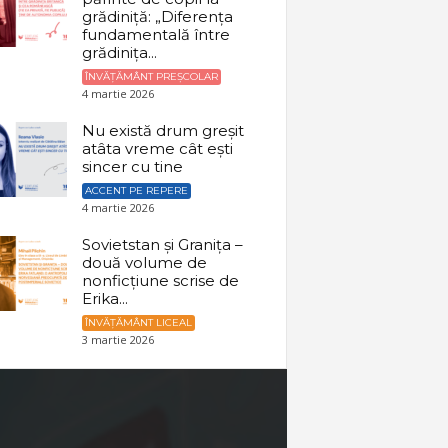
grădiniță: „Diferența
fundamentală între
grădinița...
ÎNVĂȚĂMÂNT PREȘCOLAR
4 martie 2026
Nu există drum greșit
atâta vreme cât ești
sincer cu tine
ACCENT PE REPERE
4 martie 2026
Sovietstan și Granița –
două volume de
nonficțiune scrise de
Erika...
ÎNVĂȚĂMÂNT LICEAL
3 martie 2026