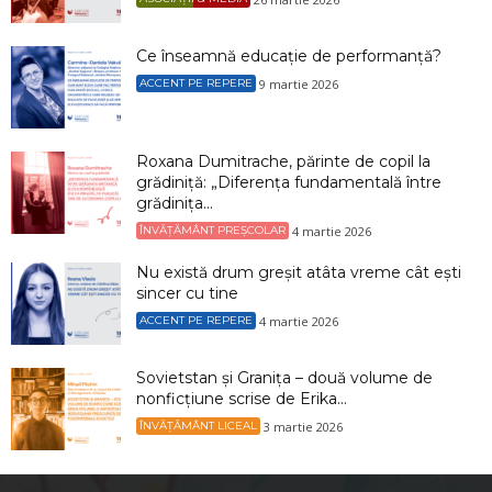
Ce înseamnă educație de performanță?
9 martie 2026
ACCENT PE REPERE
Roxana Dumitrache, părinte de copil la
grădiniță: „Diferența fundamentală între
grădinița...
4 martie 2026
ÎNVĂȚĂMÂNT PREȘCOLAR
Nu există drum greșit atâta vreme cât ești
sincer cu tine
4 martie 2026
ACCENT PE REPERE
Sovietstan și Granița – două volume de
nonficțiune scrise de Erika...
3 martie 2026
ÎNVĂȚĂMÂNT LICEAL