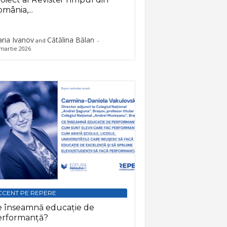
mânia,...
ria Ivanov
Cătălina Bălan
and
-
martie 2026
CCENT PE REPERE
e înseamnă educație de
erformanță?