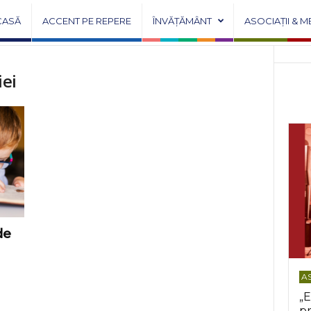
CASĂ
ACCENT PE REPERE
ÎNVĂȚĂMÂNT
ASOCIAȚII & M
iei
de
AS
„E
pr