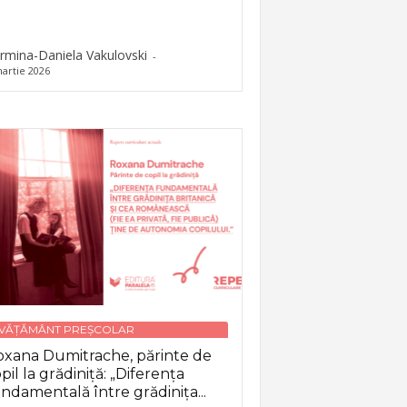
rmina-Daniela Vakulovski
-
artie 2026
NVĂȚĂMÂNT PREȘCOLAR
xana Dumitrache, părinte de
pil la grădiniță: „Diferența
ndamentală între grădinița...