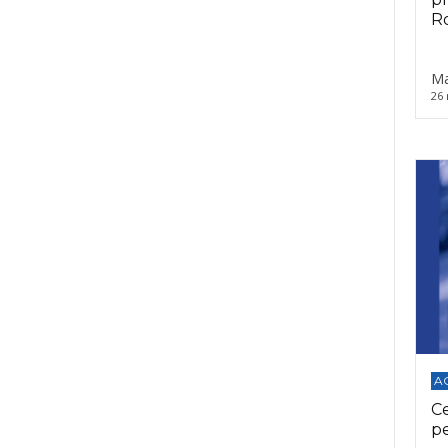
Ro
Ma
26 
A
C
p