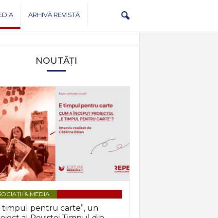
EDIA
ARHIVĂ REVISTĂ
NOUTĂȚI
OCIAȚII & MEDIA
 timpul pentru carte”, un
oiect al Revistei Timpul din