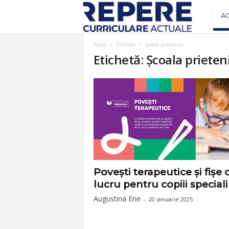
R
A
e
Acasă
Etichete
Școala prieteniei
Etichetă: Școala prieten
v
i
s
t
a
Povești terapeutice și fișe 
lucru pentru copiii speciali
R
Augustina Ene
-
20 ianuarie 2025
e