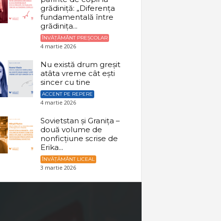
grădiniță: „Diferența
fundamentală între
grădinița...
ÎNVĂȚĂMÂNT PREȘCOLAR
4 martie 2026
Nu există drum greșit
atâta vreme cât ești
sincer cu tine
ACCENT PE REPERE
4 martie 2026
Sovietstan și Granița –
două volume de
nonficțiune scrise de
Erika...
ÎNVĂȚĂMÂNT LICEAL
3 martie 2026