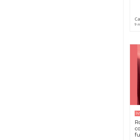
Ca
9 m
Î
Ro
co
fu