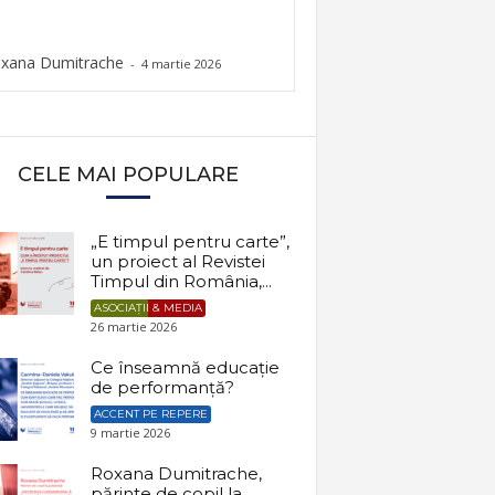
xana Dumitrache
-
4 martie 2026
CELE MAI POPULARE
„E timpul pentru carte”,
un proiect al Revistei
Timpul din România,...
ASOCIAȚII & MEDIA
26 martie 2026
Ce înseamnă educație
de performanță?
ACCENT PE REPERE
9 martie 2026
Roxana Dumitrache,
părinte de copil la