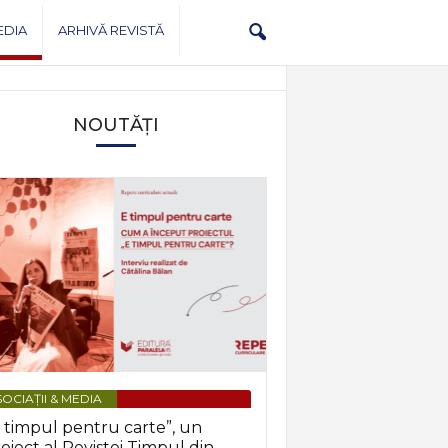
EDIA
ARHIVĂ REVISTĂ
NOUTĂȚI
OCIAȚII & MEDIA
 timpul pentru carte”, un
oiect al Revistei Timpul din