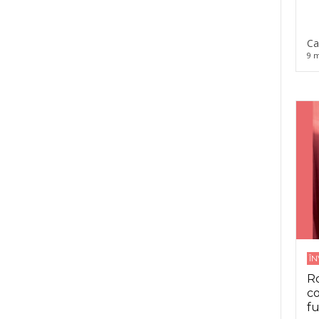
Ca
9 m
Î
Ro
co
fu