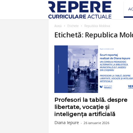
R
A
e
Acasă
Etichete
Republica Moldova
Etichetă: Republica Mo
v
i
s
t
a
Profesori la tablă. despre
libertate, vocație și
R
inteligența artificială
Diana Iepure
-
26 ianuarie 2026
e