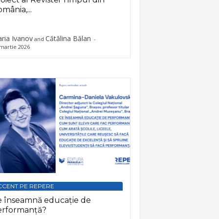
mânia,...
ria Ivanov
Cătălina Bălan
and
-
martie 2026
CCENT PE REPERE
e înseamnă educație de
erformanță?