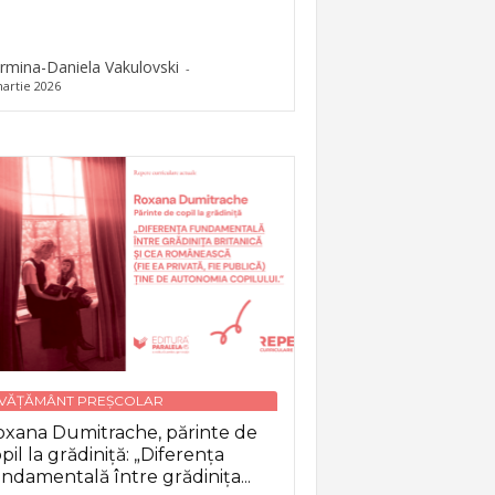
rmina-Daniela Vakulovski
-
artie 2026
NVĂȚĂMÂNT PREȘCOLAR
xana Dumitrache, părinte de
pil la grădiniță: „Diferența
ndamentală între grădinița...