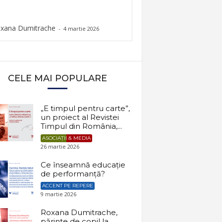
xana Dumitrache
-
4 martie 2026
CELE MAI POPULARE
„E timpul pentru carte”,
un proiect al Revistei
Timpul din România,...
ASOCIAȚII & MEDIA
26 martie 2026
Ce înseamnă educație
de performanță?
ACCENT PE REPERE
9 martie 2026
Roxana Dumitrache,
părinte de copil la