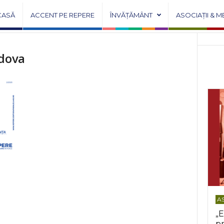
CASĂ
ACCENT PE REPERE
ÎNVĂȚĂMÂNT
ASOCIAȚII & M
ldova
AS
„E
pr