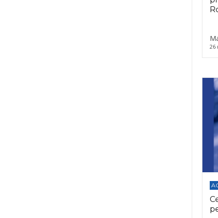
Ro
Ma
26 
A
C
p