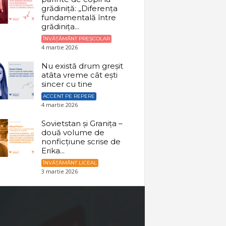
grădiniță: „Diferența
fundamentală între
grădinița...
ÎNVĂȚĂMÂNT PREȘCOLAR
4 martie 2026
Nu există drum greșit
atâta vreme cât ești
sincer cu tine
ACCENT PE REPERE
4 martie 2026
Sovietstan și Granița –
două volume de
nonficțiune scrise de
Erika...
ÎNVĂȚĂMÂNT LICEAL
3 martie 2026