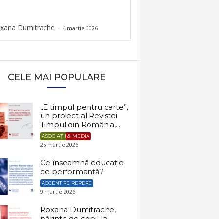
xana Dumitrache
-
4 martie 2026
CELE MAI POPULARE
„E timpul pentru carte”,
un proiect al Revistei
Timpul din România,...
ASOCIAȚII & MEDIA
26 martie 2026
Ce înseamnă educație
de performanță?
ACCENT PE REPERE
9 martie 2026
Roxana Dumitrache,
părinte de copil la