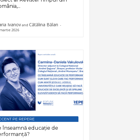
mânia,...
ria Ivanov
Cătălina Bălan
and
-
martie 2026
CCENT PE REPERE
e înseamnă educație de
erformanță?