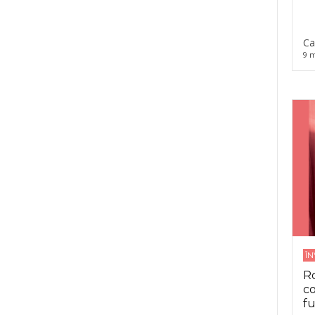
Ca
9 m
Î
Ro
co
fu