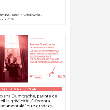
rmina-Daniela Vakulovski
-
artie 2026
NVĂȚĂMÂNT PREȘCOLAR
xana Dumitrache, părinte de
pil la grădiniță: „Diferența
ndamentală între grădinița...