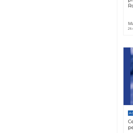
Ro
Ma
26 
A
C
p