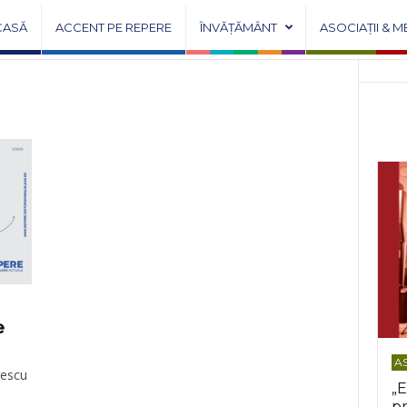
CASĂ
ACCENT PE REPERE
ÎNVĂȚĂMÂNT
ASOCIAȚII & M
e
AS
rescu
„E
pr