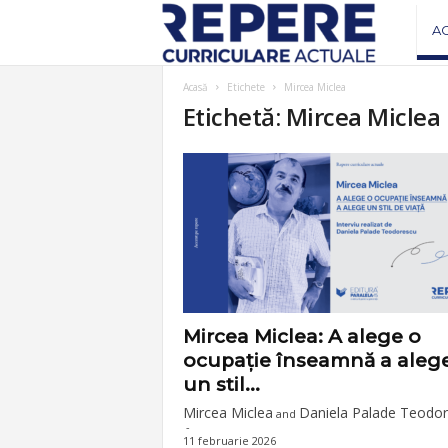
R
A
e
Acasă
Etichete
Mircea Miclea
Etichetă: Mircea Miclea
v
i
s
t
a
Mircea Miclea: A alege o
ocupație înseamnă a aleg
R
un stil...
Mircea Miclea
Daniela Palade Teodo
and
-
e
11 februarie 2026