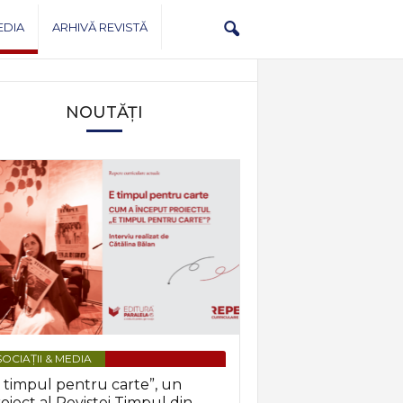
EDIA
ARHIVĂ REVISTĂ
NOUTĂȚI
OCIAȚII & MEDIA
 timpul pentru carte”, un
oiect al Revistei Timpul din