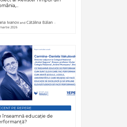
mânia,...
ria Ivanov
Cătălina Bălan
and
-
martie 2026
CCENT PE REPERE
e înseamnă educație de
erformanță?