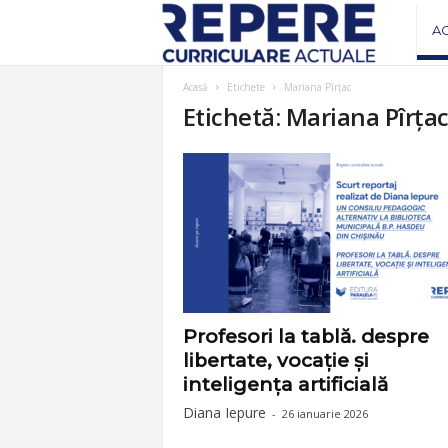
R
A
e
Acasă
Etichete
Mariana Pîrțac
Etichetă: Mariana Pîrța
v
i
s
t
a
Profesori la tablă. despre
libertate, vocație și
R
inteligența artificială
Diana Iepure
-
26 ianuarie 2026
e