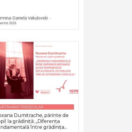
rmina-Daniela Vakulovski
-
artie 2026
NVĂȚĂMÂNT PREȘCOLAR
xana Dumitrache, părinte de
pil la grădiniță: „Diferența
ndamentală între grădinița...