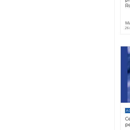
Ro
Ma
26 
A
C
p