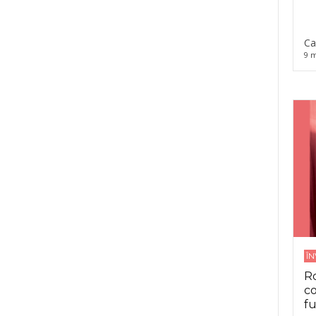
Ca
9 m
Î
Ro
co
fu