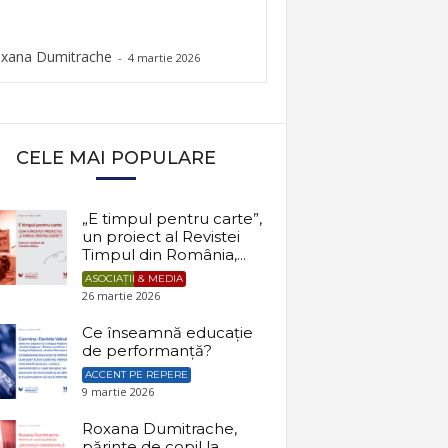
xana Dumitrache
-
4 martie 2026
CELE MAI POPULARE
„E timpul pentru carte”,
un proiect al Revistei
Timpul din România,...
ASOCIAȚII & MEDIA
26 martie 2026
Ce înseamnă educație
de performanță?
ACCENT PE REPERE
9 martie 2026
Roxana Dumitrache,
părinte de copil la