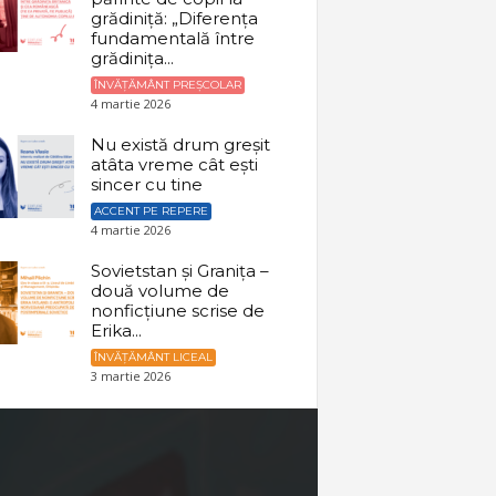
grădiniță: „Diferența
fundamentală între
grădinița...
ÎNVĂȚĂMÂNT PREȘCOLAR
4 martie 2026
Nu există drum greșit
atâta vreme cât ești
sincer cu tine
ACCENT PE REPERE
4 martie 2026
Sovietstan și Granița –
două volume de
nonficțiune scrise de
Erika...
ÎNVĂȚĂMÂNT LICEAL
3 martie 2026