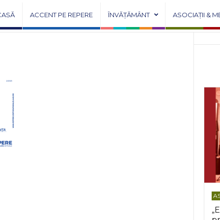
CASĂ
ACCENT PE REPERE
ÎNVĂȚĂMÂNT
ASOCIAȚII & M
c
AS
„E
pr