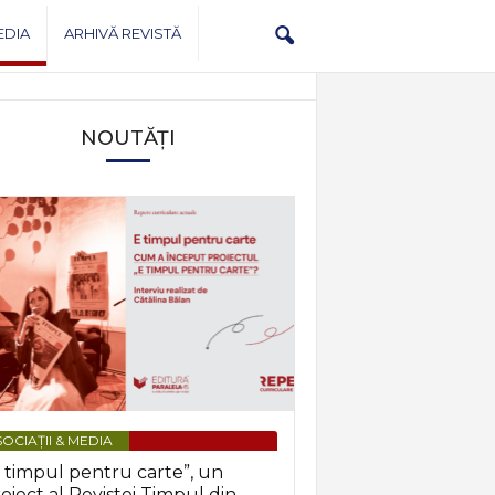
EDIA
ARHIVĂ REVISTĂ
NOUTĂȚI
OCIAȚII & MEDIA
 timpul pentru carte”, un
oiect al Revistei Timpul din