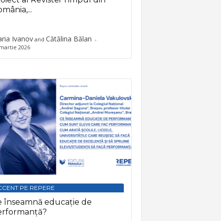
mânia,...
ria Ivanov
Cătălina Bălan
and
-
martie 2026
CCENT PE REPERE
e înseamnă educație de
erformanță?