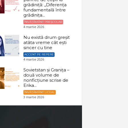
grădiniță: „Diferența
fundamentală între
grădinița...
ÎNVĂȚĂMÂNT PREȘCOLAR
4 martie 2026
Nu există drum greșit
atâta vreme cât ești
sincer cu tine
ACCENT PE REPERE
4 martie 2026
Sovietstan și Granița –
două volume de
nonficțiune scrise de
Erika...
ÎNVĂȚĂMÂNT LICEAL
3 martie 2026