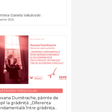
rmina-Daniela Vakulovski
-
artie 2026
NVĂȚĂMÂNT PREȘCOLAR
xana Dumitrache, părinte de
pil la grădiniță: „Diferența
ndamentală între grădinița...