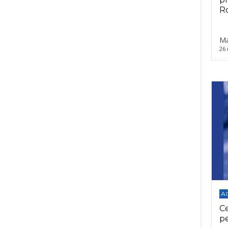
Ro
Ma
26 
A
C
p