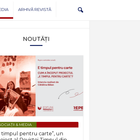
EDIA
ARHIVĂ REVISTĂ
NOUTĂȚI
OCIAȚII & MEDIA
 timpul pentru carte”, un
oiect al Revistei Timpul din