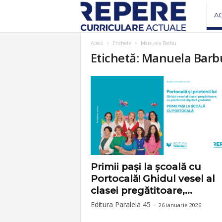
R
A
e
Acasă
Etichete
Manuela Barbu
Etichetă: Manuela Barb
v
i
s
t
a
Primii pași la școală cu
Portocală! Ghidul vesel al
R
clasei pregătitoare,...
Editura Paralela 45
-
26 ianuarie 2026
e