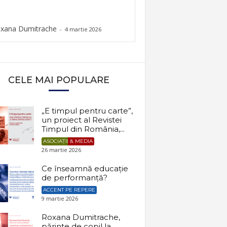
xana Dumitrache
-
4 martie 2026
CELE MAI POPULARE
„E timpul pentru carte”,
un proiect al Revistei
Timpul din România,...
ASOCIAȚII & MEDIA
26 martie 2026
Ce înseamnă educație
de performanță?
ACCENT PE REPERE
9 martie 2026
Roxana Dumitrache,
părinte de copil la