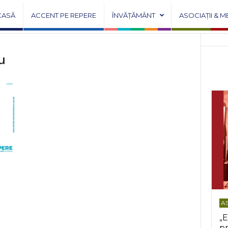
CASĂ
ACCENT PE REPERE
ÎNVĂȚĂMÂNT
ASOCIAȚII & M
u
AS
„E
pr