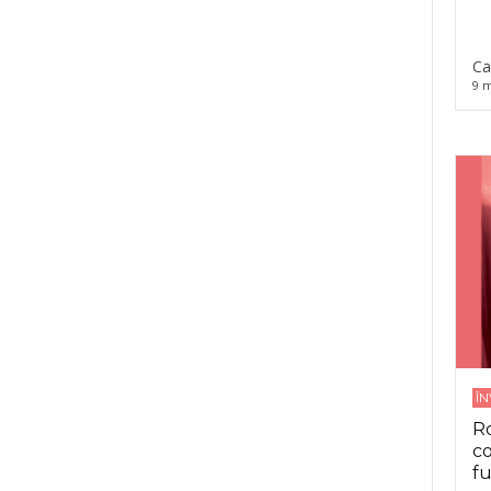
Ca
9 m
Î
Ro
co
fu