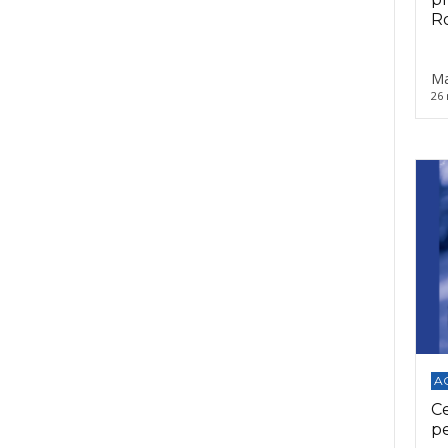
Ro
Ma
26 
A
C
p