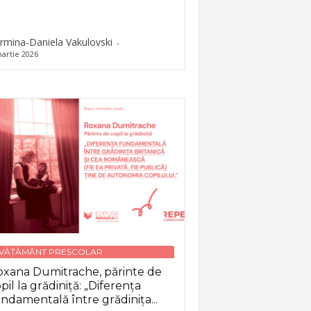
rmina-Daniela Vakulovski
-
artie 2026
NVĂȚĂMÂNT PREȘCOLAR
xana Dumitrache, părinte de
pil la grădiniță: „Diferența
ndamentală între grădinița...