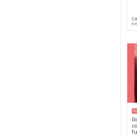
Ca
9 m
Î
Ro
co
fu