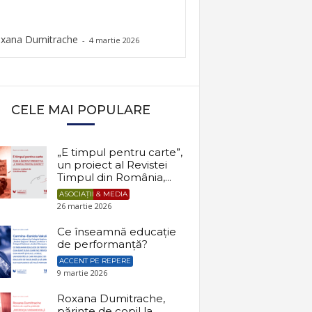
xana Dumitrache
-
4 martie 2026
CELE MAI POPULARE
„E timpul pentru carte”,
un proiect al Revistei
Timpul din România,...
ASOCIAȚII & MEDIA
26 martie 2026
Ce înseamnă educație
de performanță?
ACCENT PE REPERE
9 martie 2026
Roxana Dumitrache,
părinte de copil la