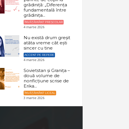
grădiniță: „Diferența
fundamentală între
grădinița...
ÎNVĂȚĂMÂNT PREȘCOLAR
4 martie 2026
Nu există drum greșit
atâta vreme cât ești
sincer cu tine
ACCENT PE REPERE
4 martie 2026
Sovietstan și Granița –
două volume de
nonficțiune scrise de
Erika...
ÎNVĂȚĂMÂNT LICEAL
3 martie 2026