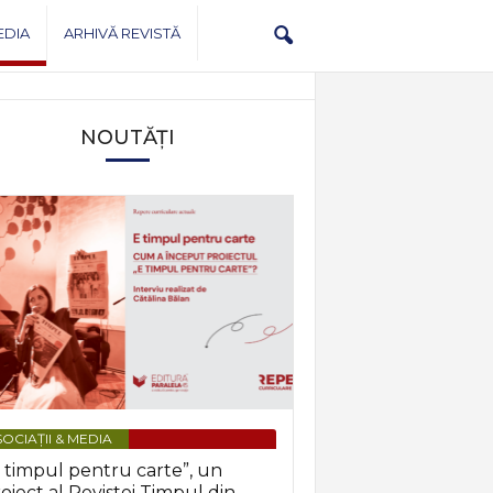
EDIA
ARHIVĂ REVISTĂ
NOUTĂȚI
OCIAȚII & MEDIA
 timpul pentru carte”, un
oiect al Revistei Timpul din