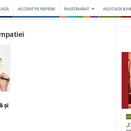
CASĂ
ACCENT PE REPERE
ÎNVĂȚĂMÂNT
ASOCIAȚII & M
empatiei
 și
AS
„E
pr