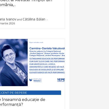
mânia,...
ria Ivanov
Cătălina Bălan
and
-
martie 2026
CCENT PE REPERE
e înseamnă educație de
erformanță?