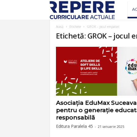
R
A
e
Acasă
Etichete
GROK – jocul empatiei
Etichetă: GROK – jocul 
v
i
s
t
a
Asociația EduMax Suceava
pentru o generație educată
R
responsabilă
Editura Paralela 45
-
21 ianuarie 2025
e