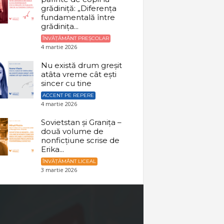
grădiniță: „Diferența
fundamentală între
grădinița...
ÎNVĂȚĂMÂNT PREȘCOLAR
4 martie 2026
Nu există drum greșit
atâta vreme cât ești
sincer cu tine
ACCENT PE REPERE
4 martie 2026
Sovietstan și Granița –
două volume de
nonficțiune scrise de
Erika...
ÎNVĂȚĂMÂNT LICEAL
3 martie 2026