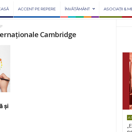
CASĂ
ACCENT PE REPERE
ÎNVĂȚĂMÂNT
ASOCIAȚII & M
ge
ternaționale Cambridge
 și
AS
„E
pr