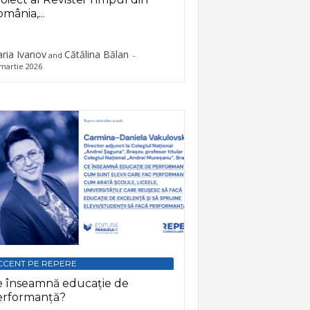
mânia,...
ria Ivanov
Cătălina Bălan
and
-
martie 2026
CCENT PE REPERE
e înseamnă educație de
erformanță?