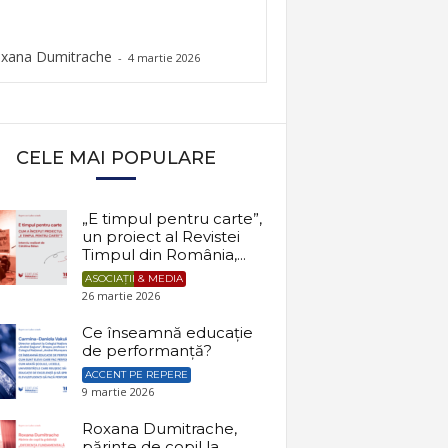
xana Dumitrache
-
4 martie 2026
CELE MAI POPULARE
„E timpul pentru carte”,
un proiect al Revistei
Timpul din România,...
ASOCIAȚII & MEDIA
26 martie 2026
Ce înseamnă educație
de performanță?
ACCENT PE REPERE
9 martie 2026
Roxana Dumitrache,
părinte de copil la