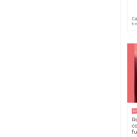
Ca
9 m
Î
Ro
co
fu