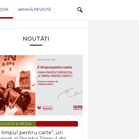
EDIA
ARHIVĂ REVISTĂ
NOUTĂȚI
OCIAȚII & MEDIA
 timpul pentru carte”, un
oiect al Revistei Timpul din