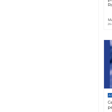
Ro
Ma
26 
A
C
p