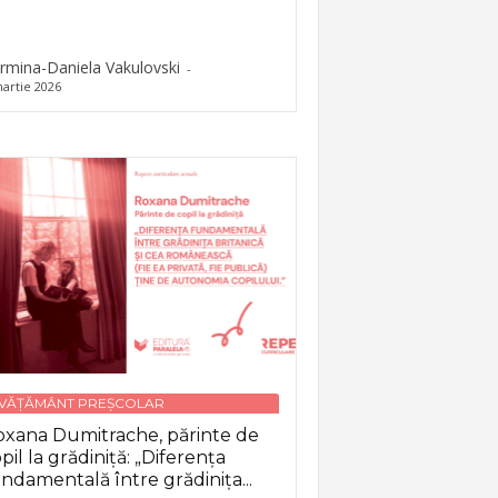
rmina-Daniela Vakulovski
-
artie 2026
NVĂȚĂMÂNT PREȘCOLAR
xana Dumitrache, părinte de
pil la grădiniță: „Diferența
ndamentală între grădinița...