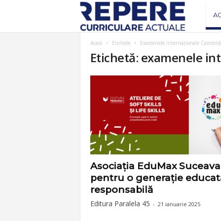
R
A
e
Acasă
Etichete
Examenele internaționale Cambrid
Etichetă: examenele in
v
i
s
t
a
Asociația EduMax Suceava
pentru o generație educată
R
responsabilă
Editura Paralela 45
-
21 ianuarie 2025
e