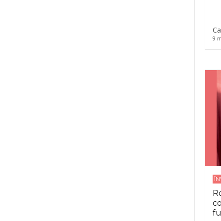
Ca
9 m
Î
Ro
co
fu