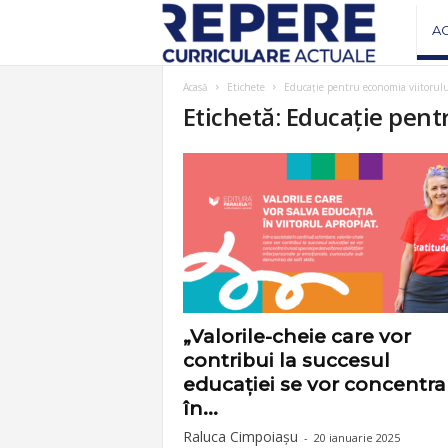
R
A
e
Acasă
Etichete
Educație pentru economia viitorulu
Etichetă: Educație pent
v
i
s
t
a
„Valorile-cheie care vor
contribui la succesul
R
educației se vor concentra
în...
e
Raluca Cimpoiașu
-
20 ianuarie 2025