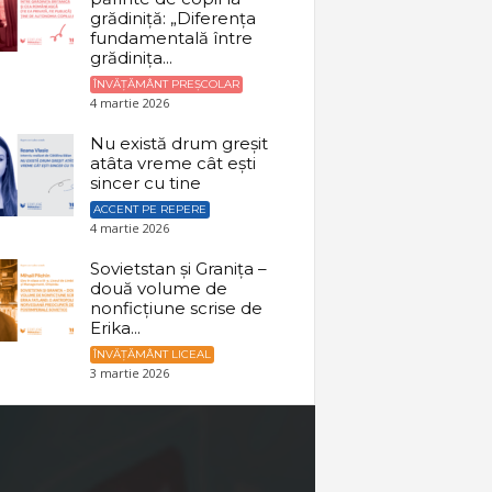
grădiniță: „Diferența
fundamentală între
grădinița...
ÎNVĂȚĂMÂNT PREȘCOLAR
4 martie 2026
Nu există drum greșit
atâta vreme cât ești
sincer cu tine
ACCENT PE REPERE
4 martie 2026
Sovietstan și Granița –
două volume de
nonficțiune scrise de
Erika...
ÎNVĂȚĂMÂNT LICEAL
3 martie 2026