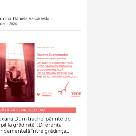
rmina-Daniela Vakulovski
-
artie 2026
NVĂȚĂMÂNT PREȘCOLAR
xana Dumitrache, părinte de
pil la grădiniță: „Diferența
ndamentală între grădinița...