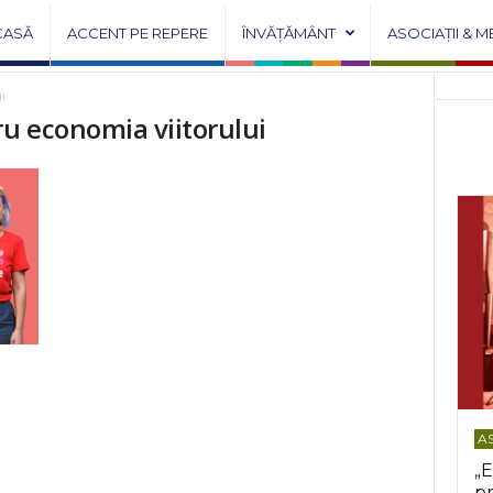
CASĂ
ACCENT PE REPERE
ÎNVĂȚĂMÂNT
ASOCIAȚII & M
i
ru economia viitorului
AS
„E
pr