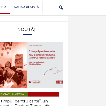
EDIA
ARHIVĂ REVISTĂ
NOUTĂȚI
OCIAȚII & MEDIA
 timpul pentru carte”, un
oiect al Revistei Timpul din