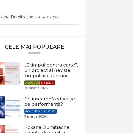
xana Dumitrache
-
4 martie 2026
CELE MAI POPULARE
„E timpul pentru carte”,
un proiect al Revistei
Timpul din România,...
ASOCIAȚII & MEDIA
26 martie 2026
Ce înseamnă educație
de performanță?
ACCENT PE REPERE
9 martie 2026
Roxana Dumitrache,
părinte de copil la