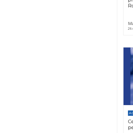
Ro
Ma
26 
A
C
p