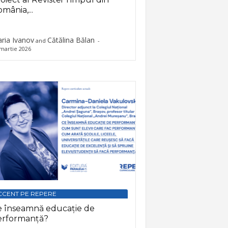
mânia,...
ria Ivanov
Cătălina Bălan
and
-
martie 2026
CCENT PE REPERE
e înseamnă educație de
erformanță?