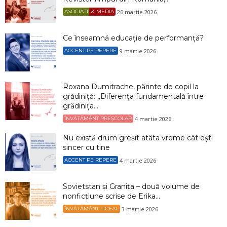
26 martie 2026
ASOCIAȚII & MEDIA
Ce înseamnă educație de performanță?
9 martie 2026
ACCENT PE REPERE
Roxana Dumitrache, părinte de copil la
grădiniță: „Diferența fundamentală între
grădinița...
4 martie 2026
ÎNVĂȚĂMÂNT PREȘCOLAR
Nu există drum greșit atâta vreme cât ești
sincer cu tine
4 martie 2026
ACCENT PE REPERE
Sovietstan și Granița – două volume de
nonficțiune scrise de Erika...
3 martie 2026
ÎNVĂȚĂMÂNT LICEAL