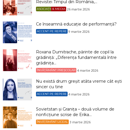
Revistei Timpul din România,...
26 martie 2026
ASOCIAȚII & MEDIA
Ce înseamnă educație de performanță?
9 martie 2026
ACCENT PE REPERE
Roxana Dumitrache, părinte de copil la
grădiniță: „Diferența fundamentală între
grădinița...
4 martie 2026
ÎNVĂȚĂMÂNT PREȘCOLAR
Nu există drum greșit atâta vreme cât ești
sincer cu tine
4 martie 2026
ACCENT PE REPERE
Sovietstan și Granița – două volume de
nonficțiune scrise de Erika...
3 martie 2026
ÎNVĂȚĂMÂNT LICEAL