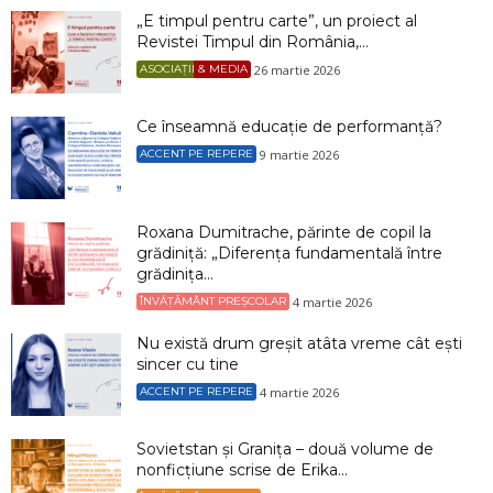
„E timpul pentru carte”, un proiect al
Revistei Timpul din România,...
26 martie 2026
ASOCIAȚII & MEDIA
Ce înseamnă educație de performanță?
9 martie 2026
ACCENT PE REPERE
Roxana Dumitrache, părinte de copil la
grădiniță: „Diferența fundamentală între
grădinița...
4 martie 2026
ÎNVĂȚĂMÂNT PREȘCOLAR
Nu există drum greșit atâta vreme cât ești
sincer cu tine
4 martie 2026
ACCENT PE REPERE
Sovietstan și Granița – două volume de
nonficțiune scrise de Erika...