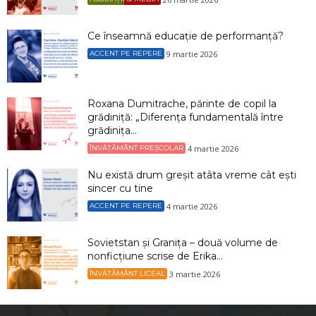
Ce înseamnă educație de performanță?
9 martie 2026
ACCENT PE REPERE
Roxana Dumitrache, părinte de copil la
grădiniță: „Diferența fundamentală între
grădinița...
4 martie 2026
ÎNVĂȚĂMÂNT PREȘCOLAR
Nu există drum greșit atâta vreme cât ești
sincer cu tine
4 martie 2026
ACCENT PE REPERE
Sovietstan și Granița – două volume de
nonficțiune scrise de Erika...
3 martie 2026
ÎNVĂȚĂMÂNT LICEAL