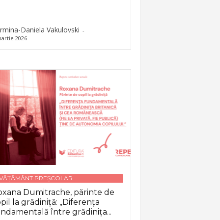
rmina-Daniela Vakulovski
-
artie 2026
NVĂȚĂMÂNT PREȘCOLAR
xana Dumitrache, părinte de
pil la grădiniță: „Diferența
ndamentală între grădinița...