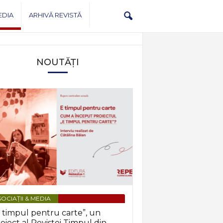
EDIA
ARHIVĂ REVISTĂ
NOUTĂȚI
OCIAȚII & MEDIA
 timpul pentru carte”, un
oiect al Revistei Timpul din