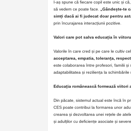
I-aș spune că fiecare copil este unic și că
să vedem ce poate face.
„Gândește-te că 
simți dacă ai fi judecat doar pentru as
prin încurajarea interacțiunii pozitive.
Valori care pot salva educația în viitor
Valorile în care cred și pe care le cultiv ce
acceptarea, empatia, toleranța, respectu
este colaborarea între profesori, familii și
adaptabilitatea și reziliența la schimbările
Educația românească formează viitori a
Din păcate, sistemul actual este încă în p
CES poate contribui la formarea unor adulți 
crearea și dezvoltarea unei rețele de atelie
și adulților cu deficiențe asociate și severe