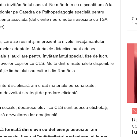
din învățământul special. Ne mândrim cu o școală unică la
t pionier pe Catedra de Psihopedagogie specială pentru
Ca
iciență asociată (deficiențe neuromotorii asociate cu TSA,
9 m
ce).
 care se resimt și în prezent la nivelul învățământului
surselor adaptate. Materialele didactice sunt adesea
le și auxiliare pentru învățământul special, fișe de lucru
nevoilor copiilor cu CES. Multe dintre materialele disponibile
tățile limbajului sau culturii din România.
 interdisciplinară am creat materiale personalizate,
 am dezvoltat strategii de predare eficientă.
ii sociale, deoarece elevii cu CES sunt adesea etichetați,
Î
ează dezvoltarea lor emoțională.
Ro
co
ă formată din elevii cu deficiențe asociate, am
fu
, gimnaziu, liceu și învățământul profesional și le-am