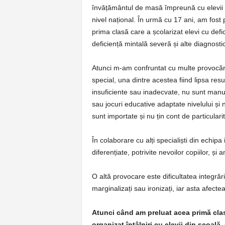
învățământul de masă împreună cu elevii 
nivel național. În urmă cu 17 ani, am fos
prima clasă care a școlarizat elevi cu def
deficiență mintală severă și alte diagnosti
Atunci m-am confruntat cu multe provocări,
special, una dintre acestea fiind lipsa re
insuficiente sau inadecvate, nu sunt manua
sau jocuri educative adaptate nivelului și 
sunt importate și nu țin cont de particulari
În colaborare cu alți specialiști din echipa
diferențiate, potrivite nevoilor copiilor, și
O altă provocare este dificultatea integrăr
marginalizați sau ironizați, iar asta afect
Atunci când am preluat acea primă clas
organizat întâlniri cu elevii din școală