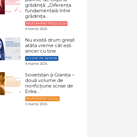
grădiniță: „Diferența
fundamentală între
grădinița...
ÎNVĂȚĂMÂNT PREȘCOLAR
4 martie 2026
Nu există drum greșit
atâta vreme cât ești
sincer cu tine
ACCENT PE REPERE
4 martie 2026
Sovietstan și Granița –
două volume de
nonficțiune scrise de
Erika...
ÎNVĂȚĂMÂNT LICEAL
3 martie 2026