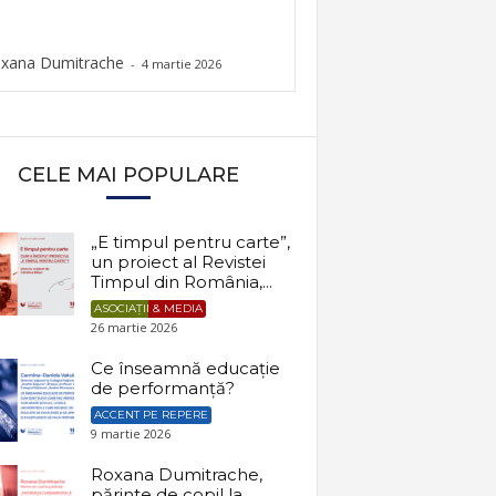
xana Dumitrache
-
4 martie 2026
CELE MAI POPULARE
„E timpul pentru carte”,
un proiect al Revistei
Timpul din România,...
ASOCIAȚII & MEDIA
26 martie 2026
Ce înseamnă educație
de performanță?
ACCENT PE REPERE
9 martie 2026
Roxana Dumitrache,
părinte de copil la