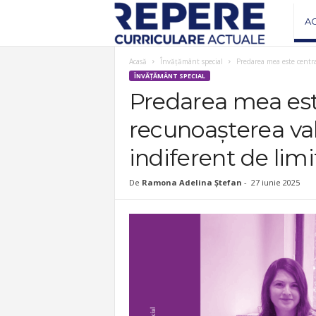
R
A
e
Acasă
Învățământ special
Predarea mea este centrat
ÎNVĂȚĂMÂNT SPECIAL
v
Predarea mea est
recunoașterea valo
i
indiferent de limit
s
De
Ramona Adelina Ștefan
-
27 iunie 2025
t
a
R
e