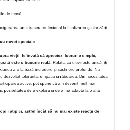
lile de masă.
sigurarea unui traseu profesional la finalizarea școlarizării.
i cu nevoi speciale
pra vieții, te învață să apreciezi lucrurile simple,
ușită este o bucurie reală.
Relația cu elevii este unică, îți
xiunea are la bază încredere și susținere profunde. Nu
s-au dezvoltat toleranța, empatia și răbdarea. Din necesitatea
articiparea active, pot spune că am devenit mult mai
ic posibilitatea de a explora și de a mă adapta la o altă
piii atipici, astfel încât să nu mai existe reacții de