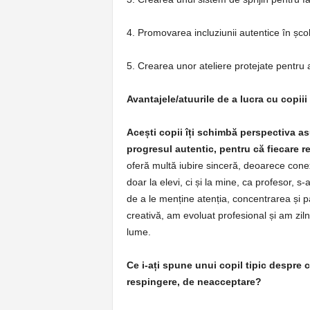
4. Promovarea incluziunii autentice în șco
5. Crearea unor ateliere protejate pentru a
Avantajele/atuurile de a lucra cu copii
Acești copii îți schimbă perspectiva asu
progresul autentic, pentru că fiecare re
oferă multă iubire sinceră, deoarece cone
doar la elevi, ci și la mine, ca profesor, 
de a le menține atenția, concentrarea și p
creativă, am evoluat profesional și am ziln
lume.
Ce i-ați spune unui copil tipic despre co
respingere, de neacceptare?