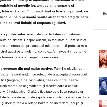
ultățile și nevoile lor, am apelat la empatie și
toleranță și, nu în ultimul rând și foarte important, cu
Ro
 bune, după o perioadă scurtă au fost declarați de către
fiind cei mai liniștiți și respectuoși elevi.
ă a profesorilor
, esențială în activitatea în învățământul
sținută de sistem. Despre autism, în facultate nu am studiat
 care aminteau despre această tulburare, însă practica m-a
pectrul autist este mult mai complex. Am investit importante
te formări care erau impetuos necesare.
e provocare din mai multe motive.
Familiile elevilor cu
parte ne confruntăm cu refuzul de a accepta diagnosticul,
ficil (negare, furie, vinovăție), ceea ce îngreunează
istă teama de stigmatizare și discriminare a copilului,
tivități educative. O altă dificultate este lipsa resurselor
liste legate de rezultate rapide sau soluții miraculoase. Este
i dorință reală o relație bazată pe încredere, sprijin și