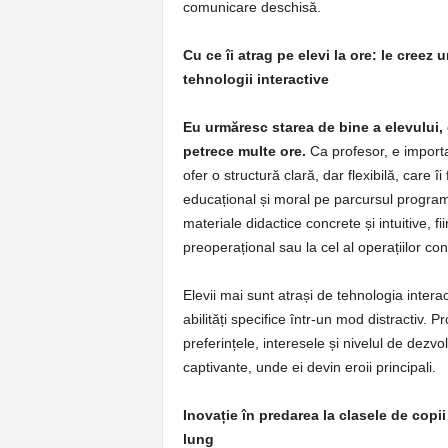
comunicare deschisă.
Cu ce îi atrag pe elevi la ore: le creez
tehnologii interactive
Eu urmăresc starea de bine a elevului, 
petrece multe ore.
Ca profesor, e importan
ofer o structură clară, dar flexibilă, care î
educațional și moral pe parcursul programu
materiale didactice concrete și intuitive, f
preoperațional sau la cel al operațiilor con
Elevii mai sunt atrași de tehnologia interac
abilități specifice într-un mod distractiv. 
preferințele, interesele și nivelul de dezvo
captivante, unde ei devin eroii principali.
Inovație în predarea la clasele de copi
lung