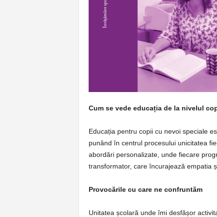
p
e
r
e
Cum se vede educația de la nivelul cop
Educația pentru copii cu nevoi speciale est
punând în centrul procesului unicitatea fie
abordări personalizate, unde fiecare progr
transformator, care încurajează empatia și 
Provocările cu care ne confruntăm
Unitatea școlară unde îmi desfășor activi