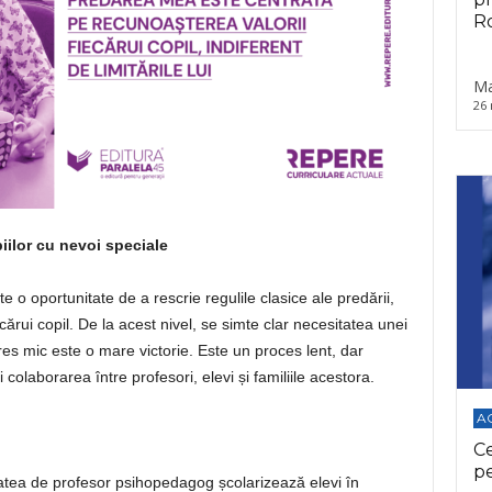
Ro
Ma
26 
iilor cu nevoi speciale
e o oportunitate de a rescrie regulile clasice ale predării,
cărui copil. De la acest nivel, se simte clar necesitatea unei
es mic este o mare victorie. Este un proces lent, dar
colaborarea între profesori, elevi și familiile acestora.
A
C
p
tatea de profesor psihopedagog școlarizează elevi în