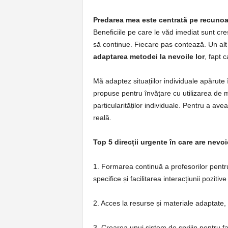
Predarea mea este centrată pe recunoaște
Beneficiile pe care le văd imediat sunt cre
să continue. Fiecare pas contează. Un alt
adaptarea metodei la nevoile lor
, fapt c
Mă adaptez situațiilor individuale apărute 
propuse pentru învățare cu utilizarea de m
particularităților individuale. Pentru a ave
reală.
Top 5 direcții urgente în care are nevo
1. Formarea continuă a profesorilor pentru
specifice și facilitarea interacțiunii pozitive
2. Acces la resurse și materiale adaptate,
3. Crearea unui sistem de sprijin pentru fa