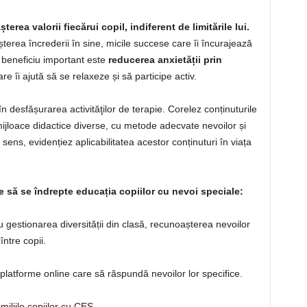
rea valorii fiecărui copil, indiferent de limitările lui.
șterea încrederii în sine, micile succese care îi încurajează
 beneficiu important este
reducerea anxietății prin
are îi ajută să se relaxeze și să participe activ.
în desfășurarea activităţilor de terapie. Corelez conținuturile
ijloace didactice diverse, cu metode adecvate nevoilor și
a sens, evidențiez aplicabilitatea acestor conținuturi în viața
ie să se îndrepte educația copiilor cu nevoi speciale:
 gestionarea diversității din clasă, recunoașterea nevoilor
 între copii.
 platforme online care să răspundă nevoilor lor specifice.
miliile copiilor cu CES.