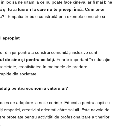
, în loc să ne uităm la ce nu poate face cineva, ar fi mai bine
și tu ai lucruri la care nu te pricepi încă. Cum te-ai
ta?”
Empatia trebuie construită prin exemple concrete și
ul apropiat
lor din jur pentru a construi comunități incluzive sunt
l de sine și pentru ceilalți.
Foarte important în educație
 societate, creativitatea în metodele de predare,
 rapide din societate.
dulți pentru economia viitorului?
roces de adaptare la noile cerințe. Educația pentru copii cu
empatici, creativi și orientați către soluții. Este nevoie de
re protejate pentru activități de profesionalizare a tinerilor
.