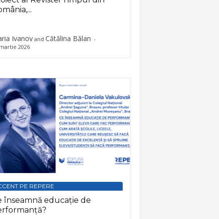
mânia,...
ria Ivanov
Cătălina Bălan
and
-
martie 2026
CCENT PE REPERE
e înseamnă educație de
erformanță?