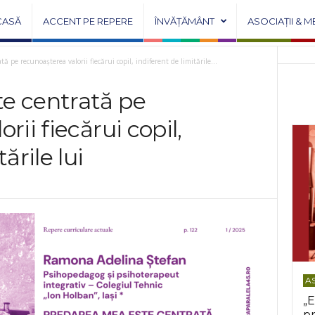
CASĂ
ACCENT PE REPERE
ÎNVĂȚĂMÂNT
ASOCIAȚII & M
ă pe recunoașterea valorii fiecărui copil, indiferent de limitările...
e centrată pe
rii fiecărui copil,
ările lui
AS
„E
pr