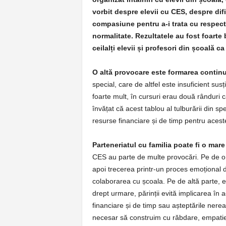
vorbit despre elevii cu CES, despre dific
compasiune pentru a-i trata cu respect, 
normalitate. Rezultatele au fost foarte
ceilalți elevii și profesori din școală ca 
O altă provocare este formarea continu
special, care de altfel este insuficient su
foarte mult, în cursuri erau două rânduri
învățat că acest tablou al tulburării din s
resurse financiare și de timp pentru aces
Parteneriatul cu familia poate fi o mar
CES au parte de multe provocări. Pe de o 
apoi trecerea printr-un proces emoțional di
colaborarea cu școala. Pe de altă parte, ex
drept urmare, părinții evită implicarea în ac
financiare și de timp sau așteptările nerea
necesar să construim cu răbdare, empatie ș