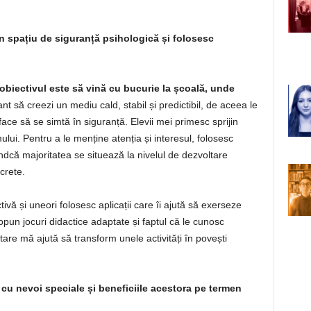
 un spațiu de siguranță psihologică și folosesc
obiectivul este să vină cu bucurie la școală, unde
t să creezi un mediu cald, stabil și predictibil, de aceea le
i face să se simtă în siguranță. Elevii mei primesc sprijin
lui. Pentru a le menține atenția și interesul, folosesc
iindcă majoritatea se situează la nivelul de dezvoltare
crete.
tivă și uneori folosesc aplicații care îi ajută să exerseze
Propun jocuri didactice adaptate și faptul că le cunosc
ltare mă ajută să transform unele activități în povești
i cu nevoi speciale și beneficiile acestora pe termen