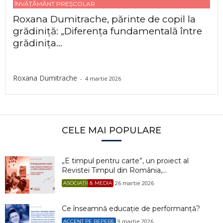
ÎNVĂȚĂMÂNT PREȘCOLAR
Roxana Dumitrache, părinte de copil la
grădiniță: „Diferența fundamentală între
grădinița...
Roxana Dumitrache
-
4 martie 2026
CELE MAI POPULARE
„E timpul pentru carte”, un proiect al
Revistei Timpul din România,...
26 martie 2026
ASOCIAȚII & MEDIA
Ce înseamnă educație de performanță?
9 martie 2026
ACCENT PE REPERE