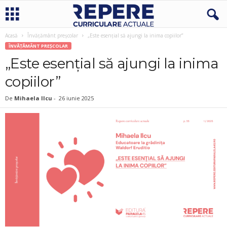
Acasă
Învățământ preșcolar
„Este esențial să ajungi la inima copiilor”
ÎNVĂȚĂMÂNT PREȘCOLAR
„Este esențial să ajungi la inima
copiilor”
De
Mihaela Ilcu
-
26 iunie 2025