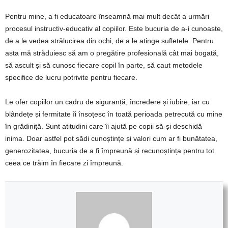
Pentru mine, a fi educatoare înseamnă mai mult decât a urmări
procesul instructiv-educativ al copiilor. Este bucuria de a-i cunoaște,
de a le vedea strălucirea din ochi, de a le atinge sufletele. Pentru
asta mă străduiesc să am o pregătire profesională cât mai bogată,
să ascult și să cunosc fiecare copil în parte, să caut metodele
specifice de lucru potrivite pentru fiecare.
Le ofer copiilor un cadru de siguranță, încredere și iubire, iar cu
blândețe și fermitate îi însoțesc în toată perioada petrecută cu mine
în grădiniță. Sunt atitudini care îi ajută pe copii să-și deschidă
inima. Doar astfel pot sădi cunoștințe și valori cum ar fi bunătatea,
generozitatea, bucuria de a fi împreună și recunoștința pentru tot
ceea ce trăim în fiecare zi împreună.