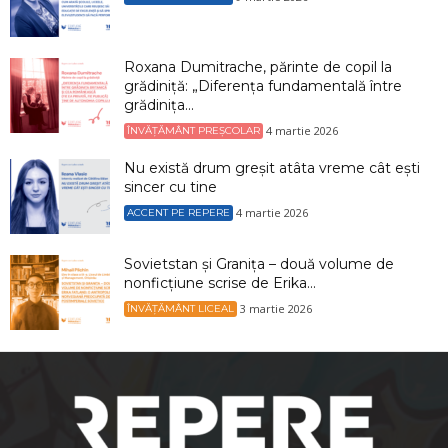
Roxana Dumitrache, părinte de copil la
grădiniță: „Diferența fundamentală între
grădinița...
4 martie 2026
ÎNVĂȚĂMÂNT PREȘCOLAR
Nu există drum greșit atâta vreme cât ești
sincer cu tine
4 martie 2026
ACCENT PE REPERE
Sovietstan și Granița – două volume de
nonficțiune scrise de Erika...
3 martie 2026
ÎNVĂȚĂMÂNT LICEAL