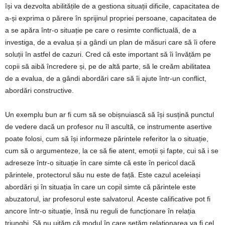
își va dezvolta abilitățile de a gestiona situații dificile, capacitatea de
a-și exprima o părere în sprijinul propriei persoane, capacitatea de
a se apăra într-o situație pe care o resimte conflictuală, de a
investiga, de a evalua și a gândi un plan de măsuri care să îi ofere
soluții în astfel de cazuri. Cred că este important să îi învățăm pe
copii să aibă încredere și, pe de altă parte, să le creăm abilitatea
de a evalua, de a gândi abordări care să îi ajute într-un conflict,
abordări constructive.
Un exemplu bun ar fi cum să se obișnuiască să își susțină punctul
de vedere dacă un profesor nu îl ascultă, ce instrumente asertive
poate folosi, cum să își informeze părintele referitor la o situație,
cum să o argumenteze, la ce să fie atent, emoții și fapte, cui să i se
adreseze într-o situație în care simte că este în pericol dacă
părintele, protectorul său nu este de față. Este cazul aceleiași
abordări și în situația în care un copil simte că părintele este
abuzatorul, iar profesorul este salvatorul. Aceste calificative pot fi
ancore într-o situație, însă nu reguli de funcționare în relația
triunghi. Să nu uităm că modul în care setăm relaționarea va fi cel