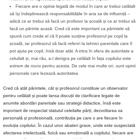
Fiecare are o opinie legată de modul în care ar trebui celălalt
să își îndeplinească responsabilitățile în aria sa de influență –
adică ce ar trebui să facă un profesor la școală și ce ar trebui să
facă un părinte acasă. Cred că este important ca părintele să
spună cum crede el că îl poate susține profesorul pe copil la
școală, iar profesorul să facă referiri la tehnici parentale care îl
pot ajuta pe copil, însă doar atât. A intra în sfera de autoritate a
celuilalt și, mai rău, a-l denigra pe celălalt în fața copilului este
extrem de nociv pentru acesta. De cele mai multe ori, sunt opinii
personale care lezează autoritatea.
Cred că atât părintele, cât și profesorul constituie un observator
pentru celălalt și poate lansa discuții de clarificare legate de
anumite abordări parentale sau strategii didactice, însă este
important de respectat statutul celeilalte părți, dezvoltarea sa
personală și profesională, contribuția pe care o are fiecare în
evoluția copilului. În cazul unor abateri grave, unde este suspectată
afectarea intelectuală, fizică sau emoțională a copilului, fiecare are