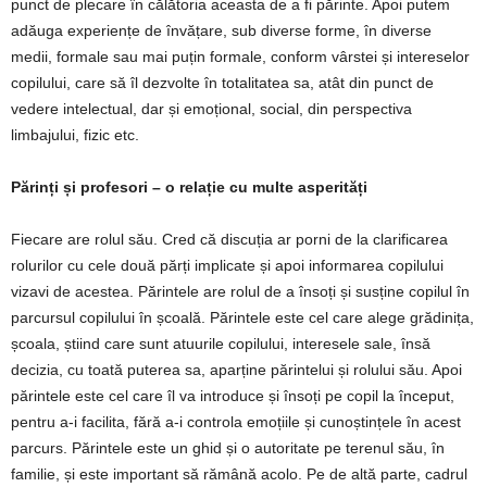
punct de plecare în călătoria aceasta de a fi părinte. Apoi putem
adăuga experiențe de învățare, sub diverse forme, în diverse
medii, formale sau mai puțin formale, conform vârstei și intereselor
copilului, care să îl dezvolte în totalitatea sa, atât din punct de
vedere intelectual, dar și emoțional, social, din perspectiva
limbajului, fizic etc.
Părinți și profesori – o relație cu multe asperități
Fiecare are rolul său. Cred că discuția ar porni de la clarificarea
rolurilor cu cele două părți implicate și apoi informarea copilului
vizavi de acestea. Părintele are rolul de a însoți și susține copilul în
parcursul copilului în școală. Părintele este cel care alege grădinița,
școala, știind care sunt atuurile copilului, interesele sale, însă
decizia, cu toată puterea sa, aparține părintelui și rolului său. Apoi
părintele este cel care îl va introduce și însoți pe copil la început,
pentru a-i facilita, fără a-i controla emoțiile și cunoștințele în acest
parcurs. Părintele este un ghid și o autoritate pe terenul său, în
familie, și este important să rămână acolo. Pe de altă parte, cadrul