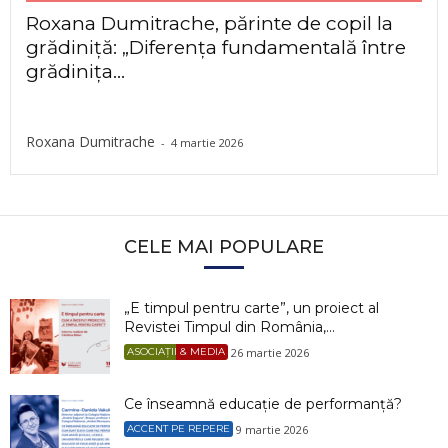
Roxana Dumitrache, părinte de copil la
grădiniță: „Diferența fundamentală între
grădinița...
Roxana Dumitrache
-
4 martie 2026
CELE MAI POPULARE
„E timpul pentru carte”, un proiect al
Revistei Timpul din România,...
26 martie 2026
ASOCIAȚII & MEDIA
Ce înseamnă educație de performanță?
9 martie 2026
ACCENT PE REPERE