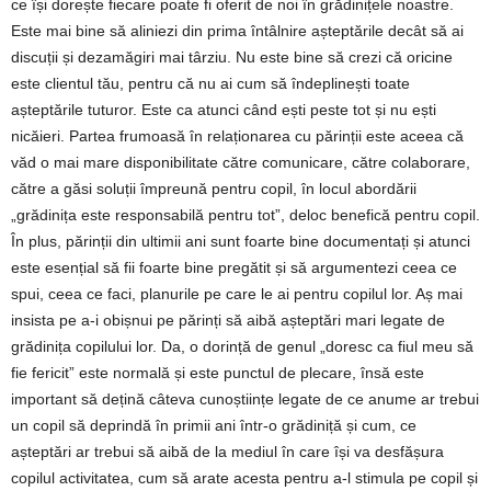
ce își dorește fiecare poate fi oferit de noi în grădinițele noastre.
Este mai bine să aliniezi din prima întâlnire așteptările decât să ai
discuții și dezamăgiri mai târziu. Nu este bine să crezi că oricine
este clientul tău, pentru că nu ai cum să îndeplinești toate
așteptările tuturor. Este ca atunci când ești peste tot și nu ești
nicăieri. Partea frumoasă în relaționarea cu părinții este aceea că
văd o mai mare disponibilitate către comunicare, către colaborare,
către a găsi soluții împreună pentru copil, în locul abordării
„grădinița este responsabilă pentru tot”, deloc benefică pentru copil.
În plus, părinții din ultimii ani sunt foarte bine documentați și atunci
este esențial să fii foarte bine pregătit și să argumentezi ceea ce
spui, ceea ce faci, planurile pe care le ai pentru copilul lor. Aș mai
insista pe a-i obișnui pe părinți să aibă așteptări mari legate de
grădinița copilului lor. Da, o dorință de genul „doresc ca fiul meu să
fie fericit” este normală și este punctul de plecare, însă este
important să dețină câteva cunoștiințe legate de ce anume ar trebui
un copil să deprindă în primii ani într-o grădiniță și cum, ce
așteptări ar trebui să aibă de la mediul în care își va desfășura
copilul activitatea, cum să arate acesta pentru a-l stimula pe copil și