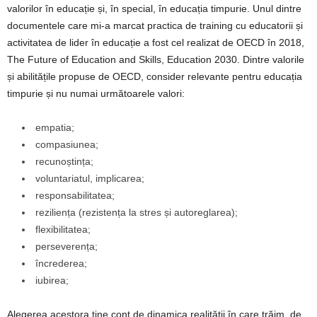
valorilor în educație și, în special, în educația timpurie. Unul dintre
documentele care mi-a marcat practica de training cu educatorii și
activitatea de lider în educație a fost cel realizat de OECD în 2018,
The Future of Education and Skills, Education 2030. Dintre valorile
și abilitățile propuse de OECD, consider relevante pentru educația
timpurie și nu numai următoarele valori:
empatia;
compasiunea;
recunoștința;
voluntariatul, implicarea;
responsabilitatea;
reziliența (rezistența la stres și autoreglarea);
flexibilitatea;
perseverența;
încrederea;
iubirea;
Alegerea acestora ține cont de dinamica realității în care trăim, de