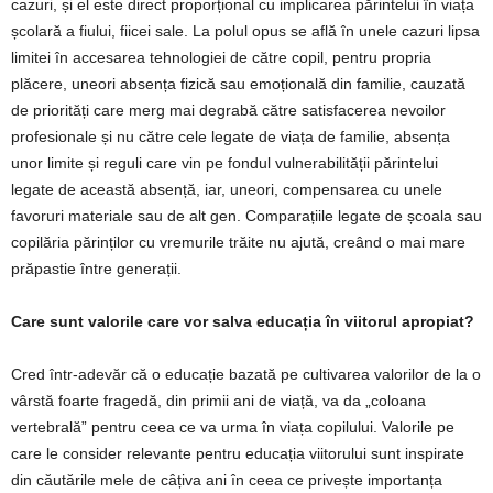
cazuri, și el este direct proporțional cu implicarea părintelui în viața
școlară a fiului, fiicei sale. La polul opus se află în unele cazuri lipsa
limitei în accesarea tehnologiei de către copil, pentru propria
plăcere, uneori absența fizică sau emoțională din familie, cauzată
de priorități care merg mai degrabă către satisfacerea nevoilor
profesionale și nu către cele legate de viața de familie, absența
unor limite și reguli care vin pe fondul vulnerabilității părintelui
legate de această absență, iar, uneori, compensarea cu unele
favoruri materiale sau de alt gen. Comparațiile legate de școala sau
copilăria părinților cu vremurile trăite nu ajută, creând o mai mare
prăpastie între generații.
Care sunt valorile care vor salva educația în viitorul apropiat?
Cred într-adevăr că o educație bazată pe cultivarea valorilor de la o
vârstă foarte fragedă, din primii ani de viață, va da „coloana
vertebrală” pentru ceea ce va urma în viața copilului. Valorile pe
care le consider relevante pentru educația viitorului sunt inspirate
din căutările mele de câțiva ani în ceea ce privește importanța