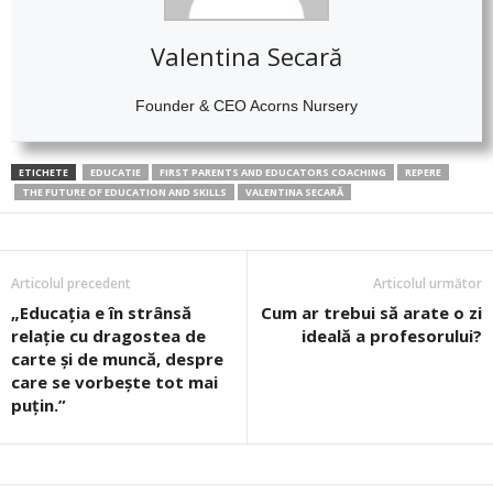
Valentina Secară
Founder & CEO Acorns Nursery
ETICHETE
EDUCATIE
FIRST PARENTS AND EDUCATORS COACHING
REPERE
THE FUTURE OF EDUCATION AND SKILLS
VALENTINA SECARĂ
Articolul precedent
Articolul următor
„Educația e în strânsă
Cum ar trebui să arate o zi
relație cu dragostea de
ideală a profesorului?
carte și de muncă, despre
care se vorbește tot mai
puțin.”