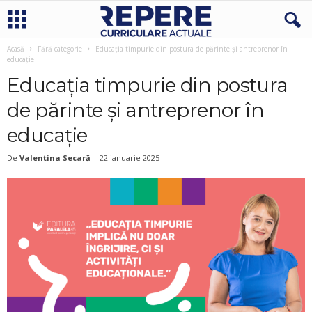
Acasă
Fără categorie
Educația timpurie din postura de părinte și antreprenor în
educație
Educația timpurie din postura
de părinte și antreprenor în
educație
De
Valentina Secară
-
22 ianuarie 2025