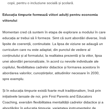
copii, pentru o incluziune socială și școlară.
Educația timpurie formează viitori adulți pentru economia
viitorului
Momentan cred că suntem în etapa de explorare a modului în care
educația ar trebui să îi formeze. Simt că sunt abordări diverse, însă
lipsite de coerență, continuitate. La lipsa de viziune se adaugă un
curriculum care nu este adaptat, din punctul de vedere al
conținutului și al formatului, la realitatea prezentă și la viitor, lipsa
unei abordări personalizate, în acord cu nevoile individuale ale
copilului, flexibilitatea cadrelor didactice și formarea acestora în
abordarea valorilor, cunoștințelor, atitudinilor necesare în 2030,
spre exemplu.
Și în educația timpurie există foarte mult tradiționalism, însă prin
inițiativele lansate de noi, prin First Parents and Educators
Coaching, exersăm flexibilitatea mentalității cadrelor didactice și a
abordărilor în educația timpurie, varietatea instrumentelor de