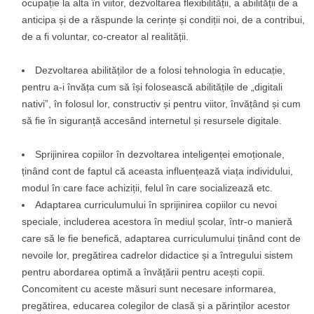
ocupație la alta în viitor, dezvoltarea flexibilității, a abilității de a
anticipa și de a răspunde la cerințe și condiții noi, de a contribui,
de a fi voluntar, co-creator al realității.
Dezvoltarea abilităților de a folosi tehnologia în educație,
pentru a-i învăța cum să își folosească abilitățile de „digitali
nativi”, în folosul lor, constructiv și pentru viitor, învățând și cum
să fie în siguranță accesând internetul și resursele digitale.
Sprijinirea copiilor în dezvoltarea inteligenței emoționale,
ținând cont de faptul că aceasta influențează viața individului,
modul în care face achiziții, felul în care socializează etc.
Adaptarea curriculumului în sprijinirea copiilor cu nevoi
speciale, includerea acestora în mediul școlar, într-o manieră
care să le fie benefică, adaptarea curriculumului ținând cont de
nevoile lor, pregătirea cadrelor didactice și a întregului sistem
pentru abordarea optimă a învățării pentru acești copii.
Concomitent cu aceste măsuri sunt necesare informarea,
pregătirea, educarea colegilor de clasă și a părinților acestor