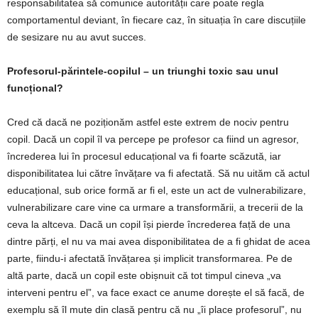
responsabilitatea să comunice autorității care poate regla
comportamentul deviant, în fiecare caz, în situația în care discuțiile
de sesizare nu au avut succes.
Profesorul-părintele-copilul – un triunghi toxic sau unul
funcțional?
Cred că dacă ne poziționăm astfel este extrem de nociv pentru
copil. Dacă un copil îl va percepe pe profesor ca fiind un agresor,
încrederea lui în procesul educațional va fi foarte scăzută, iar
disponibilitatea lui către învățare va fi afectată. Să nu uităm că actul
educațional, sub orice formă ar fi el, este un act de vulnerabilizare,
vulnerabilizare care vine ca urmare a transformării, a trecerii de la
ceva la altceva. Dacă un copil își pierde încrederea față de una
dintre părți, el nu va mai avea disponibilitatea de a fi ghidat de acea
parte, fiindu-i afectată învățarea și implicit transformarea. Pe de
altă parte, dacă un copil este obișnuit că tot timpul cineva „va
interveni pentru el”, va face exact ce anume dorește el să facă, de
exemplu să îl mute din clasă pentru că nu „îi place profesorul”, nu