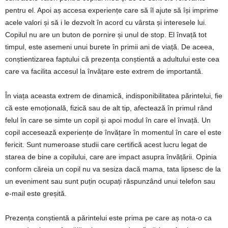
pentru el. Apoi aș accesa experiențe care să îl ajute să își imprime
acele valori și să i le dezvolt în acord cu vârsta și interesele lui.
Copilul nu are un buton de pornire și unul de stop. El învață tot
timpul, este asemeni unui burete în primii ani de viață. De aceea,
conștientizarea faptului că prezența conștientă a adultului este cea
care va facilita accesul la învățare este extrem de importantă.
În viața aceasta extrem de dinamică, indisponibilitatea părintelui, fie
că este emoțională, fizică sau de alt tip, afectează în primul rând
felul în care se simte un copil și apoi modul în care el învață. Un
copil accesează experiențe de învățare în momentul în care el este
fericit. Sunt numeroase studii care certifică acest lucru legat de
starea de bine a copilului, care are impact asupra învățării. Opinia
conform căreia un copil nu va sesiza dacă mama, tata lipsesc de la
un eveniment sau sunt puțin ocupați răspunzând unui telefon sau
e-mail este greșită.
Prezența conștientă a părintelui este prima pe care aș nota-o ca