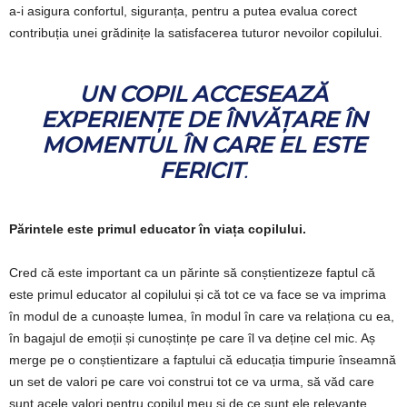
a-i asigura confortul, siguranța, pentru a putea evalua corect
contribuția unei grădinițe la satisfacerea tuturor nevoilor copilului.
UN COPIL ACCESEAZĂ
EXPERIENȚE DE ÎNVĂȚARE ÎN
MOMENTUL ÎN CARE EL ESTE
FERICIT
.
Părintele este primul educator în viața copilului.
Cred că este important ca un părinte să conștientizeze faptul că
este primul educator al copilului și că tot ce va face se va imprima
în modul de a cunoaște lumea, în modul în care va relaționa cu ea,
în bagajul de emoții și cunoștințe pe care îl va deține cel mic. Aș
merge pe o conștientizare a faptului că educația timpurie înseamnă
un set de valori pe care voi construi tot ce va urma, să văd care
sunt acele valori pentru copilul meu și de ce sunt ele relevante