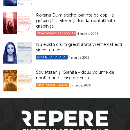
Roxana Dumitrache, părinte de copil la
grădiniță: „Diferența fundamentală între
grădinița...
4 martie 2026
ÎNVĂȚĂMÂNT PREȘCOLAR
Nu există drum greșit atâta vreme cât ești
sincer cu tine
4 martie 2026
ACCENT PE REPERE
Sovietstan și Granița – două volume de
nonficțiune scrise de Erika...
3 martie 2026
ÎNVĂȚĂMÂNT LICEAL