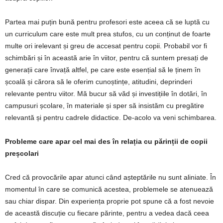
Partea mai puțin bună pentru profesori este aceea că se luptă cu
un curriculum care este mult prea stufos, cu un conținut de foarte
multe ori irelevant și greu de accesat pentru copii. Probabil vor fi
schimbări și în această arie în viitor, pentru că suntem presați de
generații care învață altfel, pe care este esențial să le ținem în
școală și cărora să le oferim cunoștințe, atitudini, deprinderi
relevante pentru viitor. Mă bucur să văd și investițiile în dotări, în
campusuri școlare, în materiale și sper să insistăm cu pregătire
relevantă și pentru cadrele didactice. De-acolo va veni schimbarea.
Probleme care apar cel mai des în relația cu părinții de copii
preșcolari
Cred că provocările apar atunci când așteptările nu sunt aliniate. În
momentul în care se comunică acestea, problemele se atenuează
sau chiar dispar. Din experiența proprie pot spune că a fost nevoie
de această discuție cu fiecare părinte, pentru a vedea dacă ceea