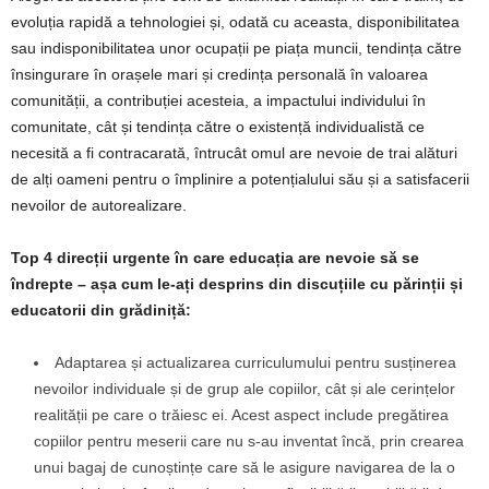
evoluția rapidă a tehnologiei și, odată cu aceasta, disponibilitatea
sau indisponibilitatea unor ocupații pe piața muncii, tendința către
însingurare în orașele mari și credința personală în valoarea
comunității, a contribuției acesteia, a impactului individului în
comunitate, cât și tendința către o existență individualistă ce
necesită a fi contracarată, întrucât omul are nevoie de trai alături
de alți oameni pentru o împlinire a potențialului său și a satisfacerii
nevoilor de autorealizare.
Top 4 direcții urgente în care educația are nevoie să se
îndrepte – așa cum le-ați desprins din discuțiile cu părinții și
educatorii din grădiniță:
Adaptarea și actualizarea curriculumului pentru susținerea
nevoilor individuale și de grup ale copiilor, cât și ale cerințelor
realității pe care o trăiesc ei. Acest aspect include pregătirea
copiilor pentru meserii care nu s-au inventat încă, prin crearea
unui bagaj de cunoștințe care să le asigure navigarea de la o