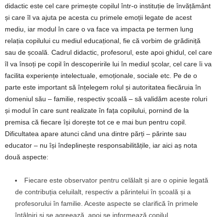
didactic este cel care primește copilul într-o instituție de învățământ
și care îl va ajuta pe acesta cu primele emoții legate de acest
mediu, iar modul în care o va face va impacta pe termen lung
relația copilului cu mediul educațional, fie că vorbim de grădiniță
sau de școală. Cadrul didactic, profesorul, este apoi ghidul, cel care
îl va însoți pe copil în descoperirile lui în mediul școlar, cel care îi va
facilita experiențe intelectuale, emoționale, sociale etc. Pe de o
parte este important să înțelegem rolul și autoritatea fiecăruia în
domeniul său – familie, respectiv școală – să validăm aceste roluri
și modul în care sunt realizate în fața copilului, pornind de la
premisa că fiecare își dorește tot ce e mai bun pentru copil.
Dificultatea apare atunci când una dintre părți – părinte sau
educator – nu își îndeplinește responsabilitățile, iar aici aș nota
două aspecte:
Fiecare este observator pentru celălalt și are o opinie legată
de contribuția celuilalt, respectiv a părintelui în școală și a
profesorului în familie. Aceste aspecte se clarifică în primele
întâlniri și se agreează, apoi se informează copilul.