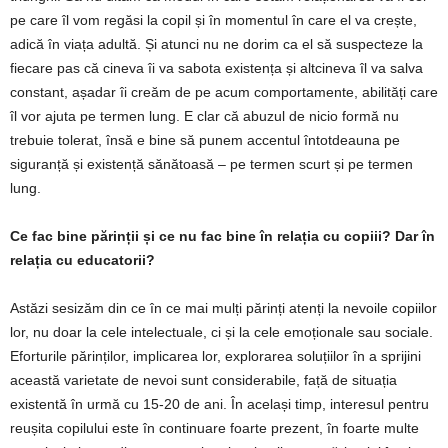
pe care îl vom regăsi la copil și în momentul în care el va crește,
adică în viața adultă. Și atunci nu ne dorim ca el să suspecteze la
fiecare pas că cineva îi va sabota existența și altcineva îl va salva
constant, așadar îi creăm de pe acum comportamente, abilități care
îl vor ajuta pe termen lung. E clar că abuzul de nicio formă nu
trebuie tolerat, însă e bine să punem accentul întotdeauna pe
siguranță și existență sănătoasă – pe termen scurt și pe termen
lung.
Ce fac bine părinții și ce nu fac bine în relația cu copiii? Dar în
relația cu educatorii?
Astăzi sesizăm din ce în ce mai mulți părinți atenți la nevoile copiilor
lor, nu doar la cele intelectuale, ci și la cele emoționale sau sociale.
Eforturile părinților, implicarea lor, explorarea soluțiilor în a sprijini
această varietate de nevoi sunt considerabile, față de situația
existentă în urmă cu 15-20 de ani. În același timp, interesul pentru
reușita copilului este în continuare foarte prezent, în foarte multe