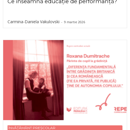
Ce înseamnă educație de performanță?
Carmina-Daniela Vakulovski
-
9 martie 2026
ÎNVĂȚĂMÂNT PREȘCOLAR