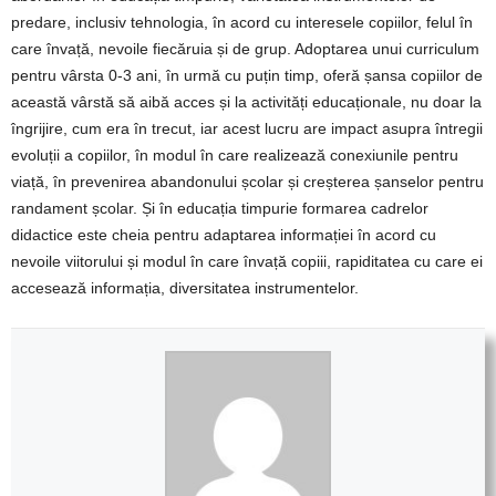
predare, inclusiv tehnologia, în acord cu interesele copiilor, felul în
care învață, nevoile fiecăruia și de grup. Adoptarea unui curriculum
pentru vârsta 0-3 ani, în urmă cu puțin timp, oferă șansa copiilor de
această vârstă să aibă acces și la activități educaționale, nu doar la
îngrijire, cum era în trecut, iar acest lucru are impact asupra întregii
evoluții a copiilor, în modul în care realizează conexiunile pentru
viață, în prevenirea abandonului școlar și creșterea șanselor pentru
randament școlar. Și în educația timpurie formarea cadrelor
didactice este cheia pentru adaptarea informației în acord cu
nevoile viitorului și modul în care învață copiii, rapiditatea cu care ei
accesează informația, diversitatea instrumentelor.