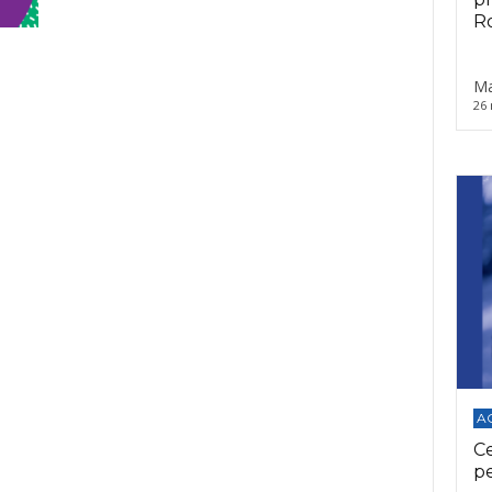
Ro
Ma
26 
A
C
p