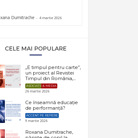
xana Dumitrache
-
4 martie 2026
CELE MAI POPULARE
„E timpul pentru carte”,
un proiect al Revistei
Timpul din România,...
ASOCIAȚII & MEDIA
26 martie 2026
Ce înseamnă educație
de performanță?
ACCENT PE REPERE
9 martie 2026
Roxana Dumitrache,
părinte de copil la