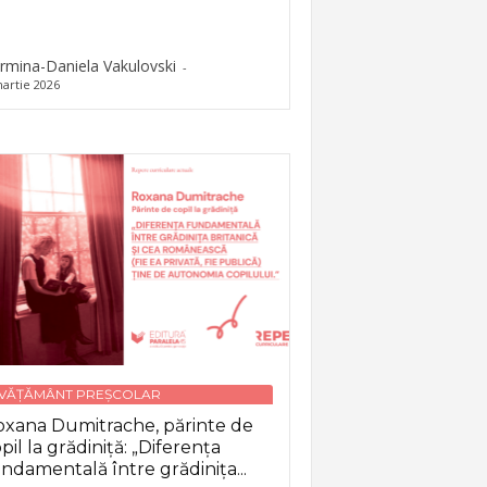
rmina-Daniela Vakulovski
-
artie 2026
NVĂȚĂMÂNT PREȘCOLAR
xana Dumitrache, părinte de
pil la grădiniță: „Diferența
ndamentală între grădinița...