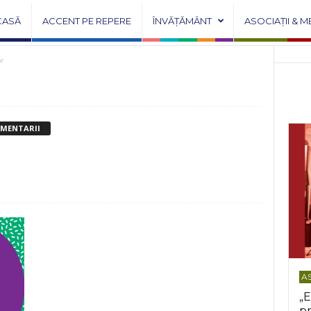
CASĂ
ACCENT PE REPERE
ÎNVĂȚĂMÂNT
ASOCIAȚII & M
r
OMENTARII
AS
„E
pr