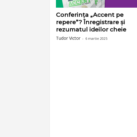
p
Conferința „Accent pe
repere”? Înregistrare și
e
rezumatul ideilor cheie
Tudor Victor
-
6 martie 2025
r
e