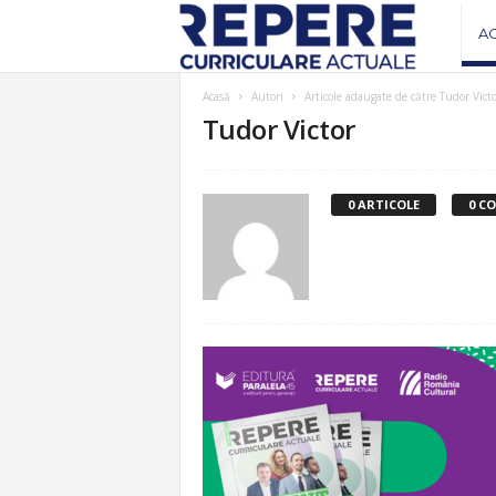
R
A
e
Acasă
Autori
Articole adaugate de către Tudor Victo
Tudor Victor
v
i
0 ARTICOLE
0 C
s
t
a
R
e