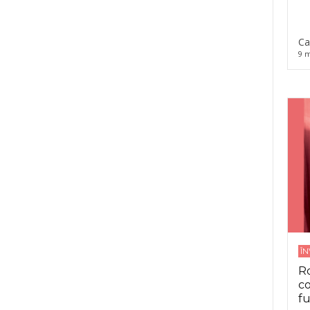
Ca
9 m
Î
Ro
co
fu