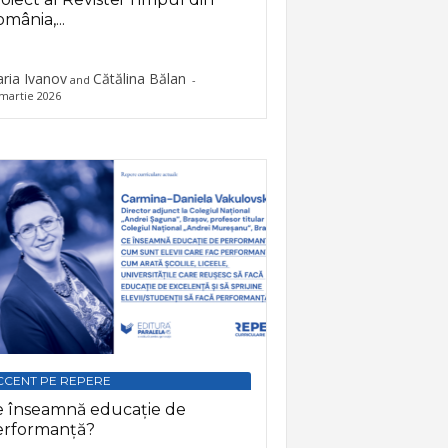
mânia,...
ria Ivanov
Cătălina Bălan
and
-
martie 2026
CCENT PE REPERE
e înseamnă educație de
erformanță?