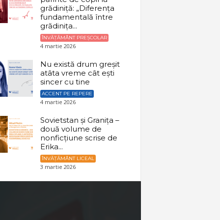
grădiniță: „Diferența
fundamentală între
grădinița...
ÎNVĂȚĂMÂNT PREȘCOLAR
4 martie 2026
Nu există drum greșit
atâta vreme cât ești
sincer cu tine
ACCENT PE REPERE
4 martie 2026
Sovietstan și Granița –
două volume de
nonficțiune scrise de
Erika...
ÎNVĂȚĂMÂNT LICEAL
3 martie 2026