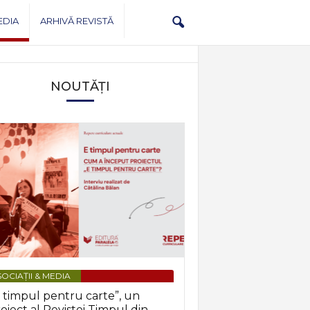
EDIA
ARHIVĂ REVISTĂ
NOUTĂȚI
OCIAȚII & MEDIA
 timpul pentru carte”, un
oiect al Revistei Timpul din