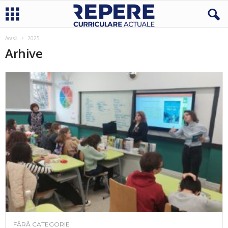
Acasă
2025
Arhive
FĂRĂ CATEGORIE