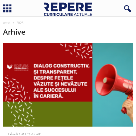
Acasă
2025
Arhive
FĂRĂ CATEGORIE