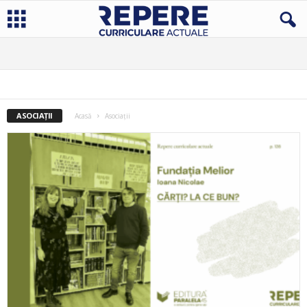
ASOCIAȚII
Acasă
Asociații