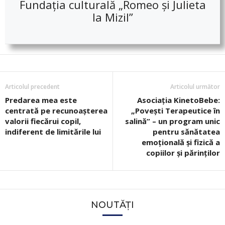
Fundația culturală „Romeo și Julieta
la Mizil”
Articolul precedent
Articolul următor
Predarea mea este
Asociația KinetoBebe:
centrată pe recunoașterea
„Povești Terapeutice în
valorii fiecărui copil,
salină” – un program unic
indiferent de limitările lui
pentru sănătatea
emoțională și fizică a
copiilor și părinților
NOUTĂȚI