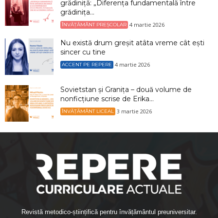
grădiniță: „Diferența fundamentală între
grădinița...
4 martie 2026
ÎNVĂȚĂMÂNT PREȘCOLAR
Nu există drum greșit atâta vreme cât ești
sincer cu tine
4 martie 2026
ACCENT PE REPERE
Sovietstan și Granița – două volume de
nonficțiune scrise de Erika...
3 martie 2026
ÎNVĂȚĂMÂNT LICEAL
Revistă metodico-științifică pentru învățământul preuniversitar.