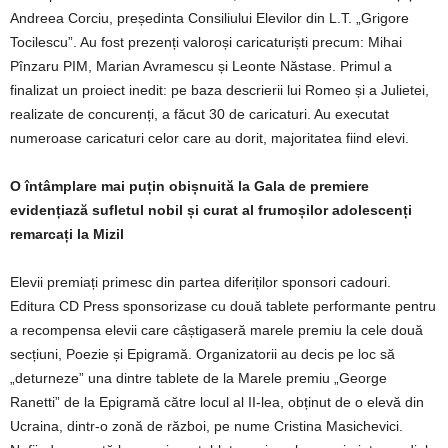
Andreea Corciu, președinta Consiliului Elevilor din L.T. „Grigore
Tocilescu”. Au fost prezenți valoroși caricaturiști precum: Mihai
Pînzaru PIM, Marian Avramescu și Leonte Năstase. Primul a
finalizat un proiect inedit: pe baza descrierii lui Romeo și a Julietei,
realizate de concurenți, a făcut 30 de caricaturi. Au executat
numeroase caricaturi celor care au dorit, majoritatea fiind elevi.
O întâmplare mai puțin obișnuită la Gala de premiere
evidențiază sufletul nobil și curat al frumoșilor adolescenți
remarcați la Mizil
Elevii premiați primesc din partea diferiților sponsori cadouri.
Editura CD Press sponsorizase cu două tablete performante pentru
a recompensa elevii care câștigaseră marele premiu la cele două
secțiuni, Poezie și Epigramă. Organizatorii au decis pe loc să
„deturneze” una dintre tablete de la Marele premiu „George
Ranetti” de la Epigramă către locul al II-lea, obținut de o elevă din
Ucraina, dintr-o zonă de război, pe nume Cristina Masichevici.