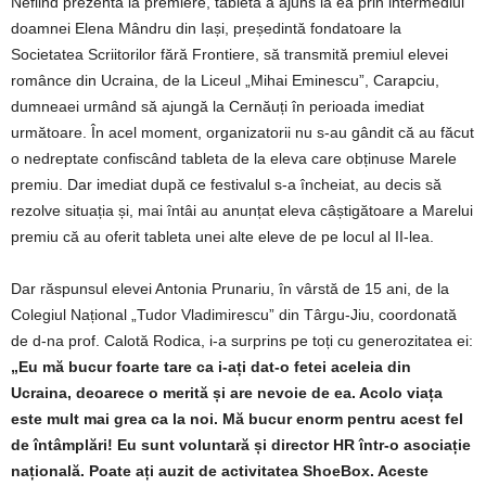
Nefiind prezentă la premiere, tableta a ajuns la ea prin intermediul
doamnei Elena Mândru din Iași, președintă fondatoare la
Societatea Scriitorilor fără Frontiere, să transmită premiul elevei
românce din Ucraina, de la Liceul „Mihai Eminescu”, Carapciu,
dumneaei urmând să ajungă la Cernăuți în perioada imediat
următoare. În acel moment, organizatorii nu s-au gândit că au făcut
o nedreptate confiscând tableta de la eleva care obținuse Marele
premiu. Dar imediat după ce festivalul s-a încheiat, au decis să
rezolve situația și, mai întâi au anunțat eleva câștigătoare a Marelui
premiu că au oferit tableta unei alte eleve de pe locul al II-lea.
Dar răspunsul elevei Antonia Prunariu, în vârstă de 15 ani, de la
Colegiul Național „Tudor Vladimirescu” din Târgu-Jiu, coordonată
de d-na prof. Calotă Rodica, i-a surprins pe toți cu generozitatea ei:
„Eu mă bucur foarte tare ca i-ați dat-o fetei aceleia din
Ucraina, deoarece o merită și are nevoie de ea. Acolo viața
este mult mai grea ca la noi. Mă bucur enorm pentru acest fel
de întâmplări! Eu sunt voluntară și director HR într-o asociație
națională. Poate ați auzit de activitatea ShoeBox. Aceste