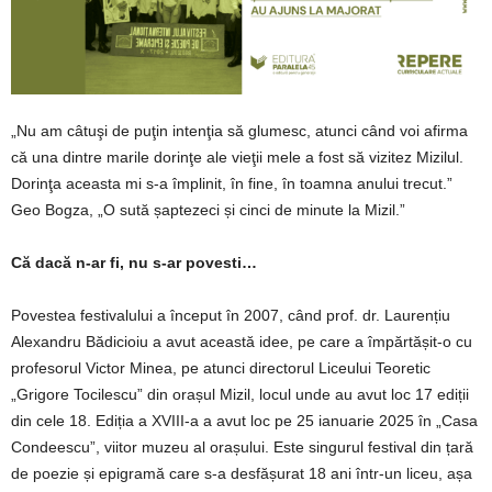
„Nu am câtuşi de puţin intenţia să glumesc, atunci când voi afirma
că una dintre marile dorinţe ale vieţii mele a fost să vizitez Mizilul.
Dorinţa aceasta mi s-a împlinit, în fine, în toamna anului trecut.”
Geo Bogza, „O sută șaptezeci și cinci de minute la Mizil.”
Că dacă n-ar fi, nu s-ar povesti…
Povestea festivalului a început în 2007, când prof. dr. Laurențiu
Alexandru Bădicioiu a avut această idee, pe care a împărtășit-o cu
profesorul Victor Minea, pe atunci directorul Liceului Teoretic
„Grigore Tocilescu” din orașul Mizil, locul unde au avut loc 17 ediții
din cele 18. Ediția a XVIII-a a avut loc pe 25 ianuarie 2025 în „Casa
Condeescu”, viitor muzeu al orașului. Este singurul festival din țară
de poezie și epigramă care s-a desfășurat 18 ani într-un liceu, așa