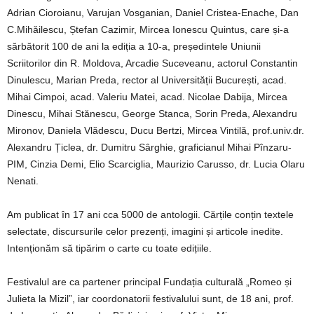
Adrian Cioroianu, Varujan Vosganian, Daniel Cristea-Enache, Dan
C.Mihăilescu, Ștefan Cazimir, Mircea Ionescu Quintus, care și-a
sărbătorit 100 de ani la ediția a 10-a, președintele Uniunii
Scriitorilor din R. Moldova, Arcadie Suceveanu, actorul Constantin
Dinulescu, Marian Preda, rector al Universității București, acad.
Mihai Cimpoi, acad. Valeriu Matei, acad. Nicolae Dabija, Mircea
Dinescu, Mihai Stănescu, George Stanca, Sorin Preda, Alexandru
Mironov, Daniela Vlădescu, Ducu Bertzi, Mircea Vintilă, prof.univ.dr.
Alexandru Țiclea, dr. Dumitru Sârghie, graficianul Mihai Pînzaru-
PIM, Cinzia Demi, Elio Scarciglia, Maurizio Carusso, dr. Lucia Olaru
Nenati.
Am publicat în 17 ani cca 5000 de antologii. Cărțile conțin textele
selectate, discursurile celor prezenți, imagini și articole inedite.
Intenționăm să tipărim o carte cu toate edițiile.
Festivalul are ca partener principal Fundația culturală „Romeo și
Julieta la Mizil”, iar coordonatorii festivalului sunt, de 18 ani, prof.