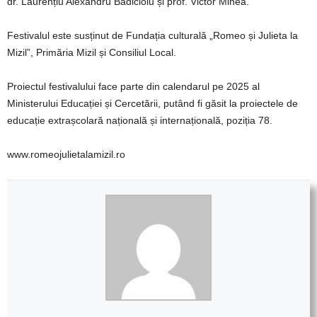
dr. Laurențiu Alexandru Bădicioiu și prof. Victor Minea.
Festivalul este susținut de Fundația culturală „Romeo și Julieta la
Mizil”, Primăria Mizil și Consiliul Local.
Proiectul festivalului face parte din calendarul pe 2025 al
Ministerului Educației și Cercetării, putând fi găsit la proiectele de
educație extrașcolară națională și internațională, poziția 78.
www.romeojulietalamizil.ro