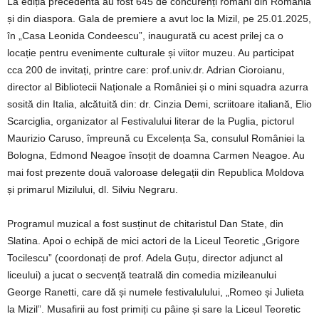
La ediția precedentă au fost 645 de concurenți români din România
și din diaspora. Gala de premiere a avut loc la Mizil, pe 25.01.2025,
în „Casa Leonida Condeescu”, inaugurată cu acest prilej ca o
locație pentru evenimente culturale și viitor muzeu. Au participat
cca 200 de invitați, printre care: prof.univ.dr. Adrian Cioroianu,
director al Bibliotecii Naționale a României și o mini squadra azurra
sosită din Italia, alcătuită din: dr. Cinzia Demi, scriitoare italiană, Elio
Scarciglia, organizator al Festivalului literar de la Puglia, pictorul
Maurizio Caruso, împreună cu Excelența Sa, consulul României la
Bologna, Edmond Neagoe însoțit de doamna Carmen Neagoe. Au
mai fost prezente două valoroase delegații din Republica Moldova
și primarul Mizilului, dl. Silviu Negraru.
Programul muzical a fost susținut de chitaristul Dan State, din
Slatina. Apoi o echipă de mici actori de la Liceul Teoretic „Grigore
Tocilescu” (coordonați de prof. Adela Guțu, director adjunct al
liceului) a jucat o secvență teatrală din comedia mizileanului
George Ranetti, care dă și numele festivalulului, „Romeo și Julieta
la Mizil”. Musafirii au fost primiți cu pâine și sare la Liceul Teoretic