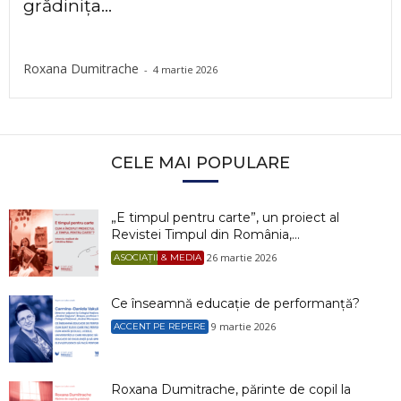
grădinița...
Roxana Dumitrache
-
4 martie 2026
CELE MAI POPULARE
„E timpul pentru carte”, un proiect al
Revistei Timpul din România,...
26 martie 2026
ASOCIAȚII & MEDIA
Ce înseamnă educație de performanță?
9 martie 2026
ACCENT PE REPERE
Roxana Dumitrache, părinte de copil la