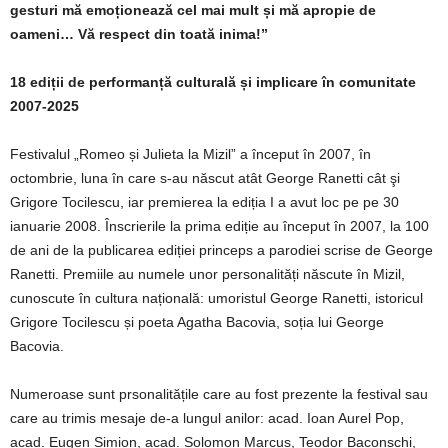
gesturi mă emoționează cel mai mult și mă apropie de
oameni… Vă respect din toată inima!”
18 ediții de performanță culturală și implicare în comunitate
2007-2025
Festivalul „Romeo și Julieta la Mizil” a început în 2007, în
octombrie, luna în care s-au născut atât George Ranetti cât şi
Grigore Tocilescu, iar premierea la ediția I a avut loc pe pe 30
ianuarie 2008. Înscrierile la prima ediție au început în 2007, la 100
de ani de la publicarea ediției princeps a parodiei scrise de George
Ranetti. Premiile au numele unor personalități născute în Mizil,
cunoscute în cultura națională: umoristul George Ranetti, istoricul
Grigore Tocilescu și poeta Agatha Bacovia, soția lui George
Bacovia.
Numeroase sunt prsonalitățile care au fost prezente la festival sau
care au trimis mesaje de-a lungul anilor: acad. Ioan Aurel Pop,
acad. Eugen Simion, acad. Solomon Marcus, Teodor Baconschi,