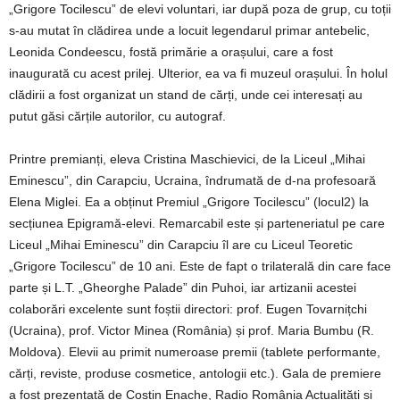
„Grigore Tocilescu” de elevi voluntari, iar după poza de grup, cu toții
s-au mutat în clădirea unde a locuit legendarul primar antebelic,
Leonida Condeescu, fostă primărie a orașului, care a fost
inaugurată cu acest prilej. Ulterior, ea va fi muzeul orașului. În holul
clădirii a fost organizat un stand de cărți, unde cei interesați au
putut găsi cărțile autorilor, cu autograf.
Printre premianți, eleva Cristina Maschievici, de la Liceul „Mihai
Eminescu”, din Carapciu, Ucraina, îndrumată de d-na profesoară
Elena Miglei. Ea a obținut Premiul „Grigore Tocilescu” (locul2) la
secțiunea Epigramă-elevi. Remarcabil este și parteneriatul pe care
Liceul „Mihai Eminescu” din Carapciu îl are cu Liceul Teoretic
„Grigore Tocilescu” de 10 ani. Este de fapt o trilaterală din care face
parte și L.T. „Gheorghe Palade” din Puhoi, iar artizanii acestei
colaborări excelente sunt foștii directori: prof. Eugen Tovarnițchi
(Ucraina), prof. Victor Minea (România) și prof. Maria Bumbu (R.
Moldova). Elevii au primit numeroase premii (tablete performante,
cărți, reviste, produse cosmetice, antologii etc.). Gala de premiere
a fost prezentată de Costin Enache, Radio România Actualități și