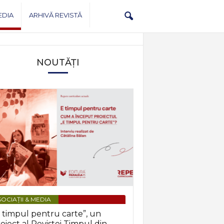
EDIA
ARHIVĂ REVISTĂ
NOUTĂȚI
OCIAȚII & MEDIA
 timpul pentru carte”, un
oiect al Revistei Timpul din