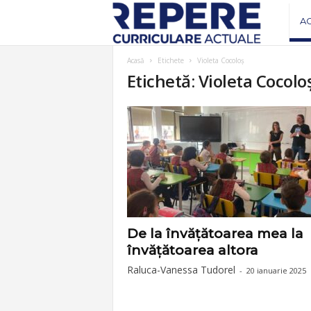
R
A
e
Acasă
Etichete
Violeta Cocoloș
Etichetă: Violeta Cocolo
v
i
s
t
a
De la învățătoarea mea la
învățătoarea altora
R
Raluca-Vanessa Tudorel
-
20 ianuarie 2025
e