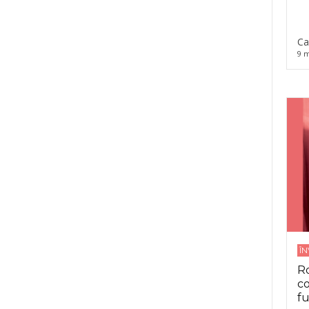
Ca
9 m
Î
Ro
co
fu