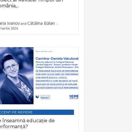
mânia,...
ria Ivanov
Cătălina Bălan
and
-
martie 2026
CCENT PE REPERE
e înseamnă educație de
erformanță?