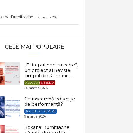
xana Dumitrache
-
4 martie 2026
CELE MAI POPULARE
„E timpul pentru carte”,
un proiect al Revistei
Timpul din România,...
ASOCIAȚII & MEDIA
26 martie 2026
Ce înseamnă educație
de performanță?
ACCENT PE REPERE
9 martie 2026
Roxana Dumitrache,
părinte de copil la