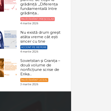
grădiniță: „Diferența
fundamentală între
grădinița...
ÎNVĂȚĂMÂNT PREȘCOLAR
4 martie 2026
Nu există drum greșit
atâta vreme cât ești
sincer cu tine
ACCENT PE REPERE
4 martie 2026
Sovietstan și Granița –
două volume de
nonficțiune scrise de
Erika...
ÎNVĂȚĂMÂNT LICEAL
3 martie 2026