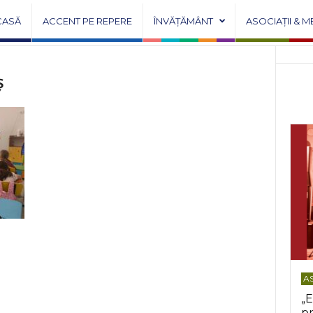
CASĂ
ACCENT PE REPERE
ÎNVĂȚĂMÂNT
ASOCIAȚII & M
ș
AS
„E
pr