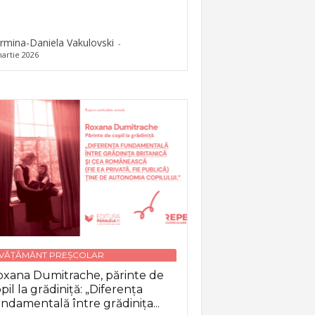
rmina-Daniela Vakulovski
-
artie 2026
NVĂȚĂMÂNT PREȘCOLAR
xana Dumitrache, părinte de
pil la grădiniță: „Diferența
ndamentală între grădinița...