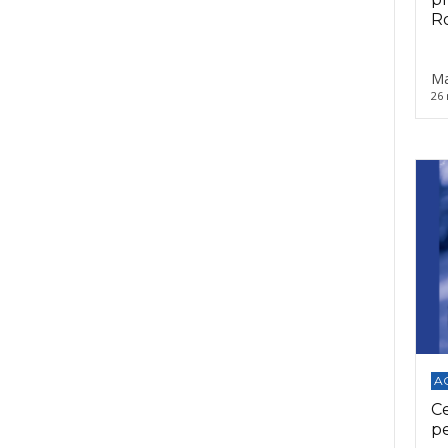
Ro
Ma
26 
A
C
p