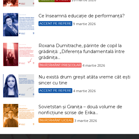
Ce înseamnă educație de performanță?
9 martie 2026
ACCENT PE REPERE
Roxana Dumitrache, părinte de copil la
grădiniță: „Diferența fundamentală între
grădinița...
4 martie 2026
ÎNVĂȚĂMÂNT PREȘCOLAR
Nu există drum greșit atâta vreme cât ești
sincer cu tine
4 martie 2026
ACCENT PE REPERE
Sovietstan și Granița – două volume de
nonficțiune scrise de Erika...
3 martie 2026
ÎNVĂȚĂMÂNT LICEAL