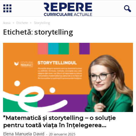
Acasă
Etichete
Storytєlling
Etichetă: storytєlling
”Matematică și storytelling – o soluție
pentru toată viața în înțelegerea...
Elena Manuela David
-
20 ianuarie 2025