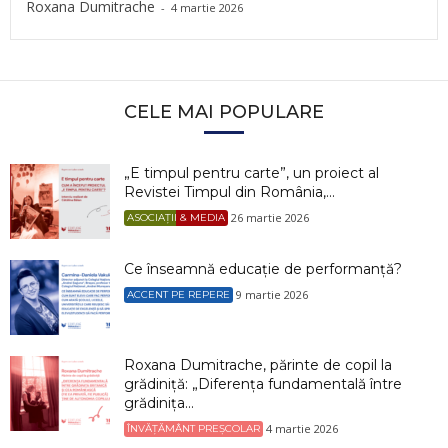
Roxana Dumitrache
-
4 martie 2026
CELE MAI POPULARE
„E timpul pentru carte”, un proiect al
Revistei Timpul din România,...
26 martie 2026
ASOCIAȚII & MEDIA
Ce înseamnă educație de performanță?
9 martie 2026
ACCENT PE REPERE
Roxana Dumitrache, părinte de copil la
grădiniță: „Diferența fundamentală între
grădinița...
4 martie 2026
ÎNVĂȚĂMÂNT PREȘCOLAR