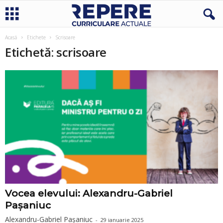
Acasă
Etichete
Scrisoare
Etichetă: scrisoare
Vocea elevului: Alexandru-Gabriel
Pașaniuc
Alexandru-Gabriel Pașaniuc
-
29 ianuarie 2025