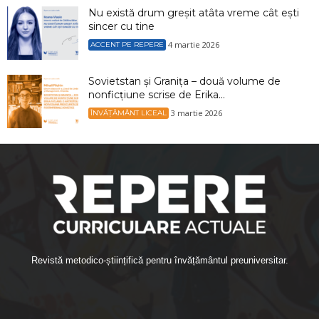
Nu există drum greșit atâta vreme cât ești
sincer cu tine
4 martie 2026
ACCENT PE REPERE
Sovietstan și Granița – două volume de
nonficțiune scrise de Erika...
3 martie 2026
ÎNVĂȚĂMÂNT LICEAL
Revistă metodico-științifică pentru învățământul preuniversitar.