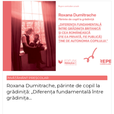
ÎNVĂȚĂMÂNT PREȘCOLAR
Roxana Dumitrache, părinte de copil la
grădiniță: „Diferența fundamentală între
grădinița...