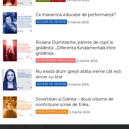
Ce înseamnă educație de performanță?
9 martie 2026
ACCENT PE REPERE
Roxana Dumitrache, părinte de copil la
grădiniță: „Diferența fundamentală între
grădinița...
4 martie 2026
ÎNVĂȚĂMÂNT PREȘCOLAR
Nu există drum greșit atâta vreme cât ești
sincer cu tine
4 martie 2026
ACCENT PE REPERE
Sovietstan și Granița – două volume de
nonficțiune scrise de Erika...
3 martie 2026
ÎNVĂȚĂMÂNT LICEAL