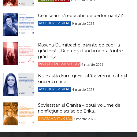
Ce înseamnă educație de performanță?
9 martie 2026
ACCENT PE REPERE
Roxana Dumitrache, părinte de copil la
grădiniță: „Diferența fundamentală între
grădinița...
4 martie 2026
ÎNVĂȚĂMÂNT PREȘCOLAR
Nu există drum greșit atâta vreme cât ești
sincer cu tine
4 martie 2026
ACCENT PE REPERE
Sovietstan și Granița – două volume de
nonficțiune scrise de Erika...
3 martie 2026
ÎNVĂȚĂMÂNT LICEAL