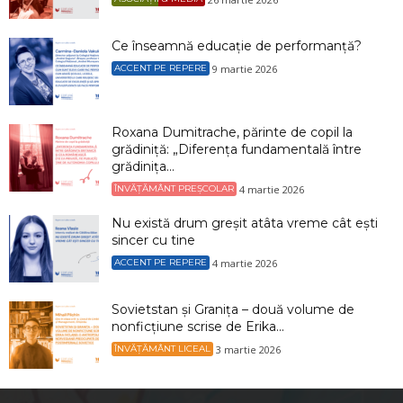
Ce înseamnă educație de performanță?
9 martie 2026
ACCENT PE REPERE
Roxana Dumitrache, părinte de copil la
grădiniță: „Diferența fundamentală între
grădinița...
4 martie 2026
ÎNVĂȚĂMÂNT PREȘCOLAR
Nu există drum greșit atâta vreme cât ești
sincer cu tine
4 martie 2026
ACCENT PE REPERE
Sovietstan și Granița – două volume de
nonficțiune scrise de Erika...
3 martie 2026
ÎNVĂȚĂMÂNT LICEAL