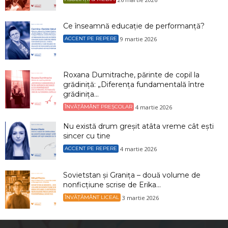
Ce înseamnă educație de performanță?
9 martie 2026
ACCENT PE REPERE
Roxana Dumitrache, părinte de copil la
grădiniță: „Diferența fundamentală între
grădinița...
4 martie 2026
ÎNVĂȚĂMÂNT PREȘCOLAR
Nu există drum greșit atâta vreme cât ești
sincer cu tine
4 martie 2026
ACCENT PE REPERE
Sovietstan și Granița – două volume de
nonficțiune scrise de Erika...
3 martie 2026
ÎNVĂȚĂMÂNT LICEAL