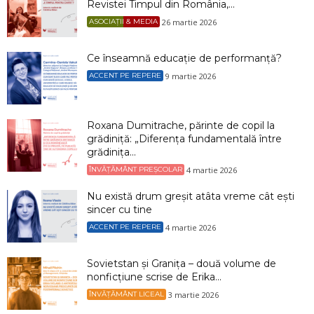
Revistei Timpul din România,...
26 martie 2026
ASOCIAȚII & MEDIA
Ce înseamnă educație de performanță?
9 martie 2026
ACCENT PE REPERE
Roxana Dumitrache, părinte de copil la
grădiniță: „Diferența fundamentală între
grădinița...
4 martie 2026
ÎNVĂȚĂMÂNT PREȘCOLAR
Nu există drum greșit atâta vreme cât ești
sincer cu tine
4 martie 2026
ACCENT PE REPERE
Sovietstan și Granița – două volume de
nonficțiune scrise de Erika...
3 martie 2026
ÎNVĂȚĂMÂNT LICEAL