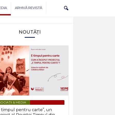
EDIA
ARHIVĂ REVISTĂ
NOUTĂȚI
OCIAȚII & MEDIA
 timpul pentru carte”, un
oiect al Revistei Timpul din