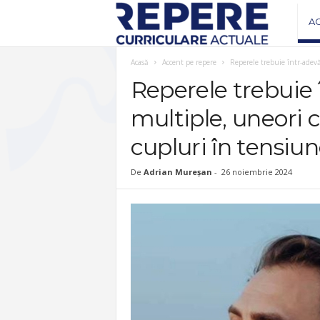
R
A
e
Acasă
Accent pe repere
Reperele trebuie într-adevă
Reperele trebuie 
v
multiple, uneori 
i
cupluri în tensiun
s
De
Adrian Mureșan
-
26 noiembrie 2024
t
a
R
e