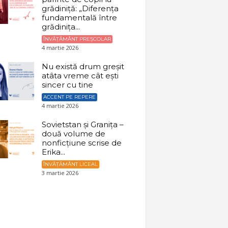
grădiniță: „Diferența
fundamentală între
grădinița...
ÎNVĂȚĂMÂNT PREȘCOLAR
4 martie 2026
Nu există drum greșit
atâta vreme cât ești
sincer cu tine
ACCENT PE REPERE
4 martie 2026
Sovietstan și Granița –
două volume de
nonficțiune scrise de
Erika...
ÎNVĂȚĂMÂNT LICEAL
3 martie 2026