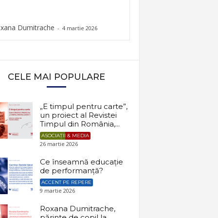
xana Dumitrache
-
4 martie 2026
CELE MAI POPULARE
„E timpul pentru carte”,
un proiect al Revistei
Timpul din România,...
ASOCIAȚII & MEDIA
26 martie 2026
Ce înseamnă educație
de performanță?
ACCENT PE REPERE
9 martie 2026
Roxana Dumitrache,
părinte de copil la