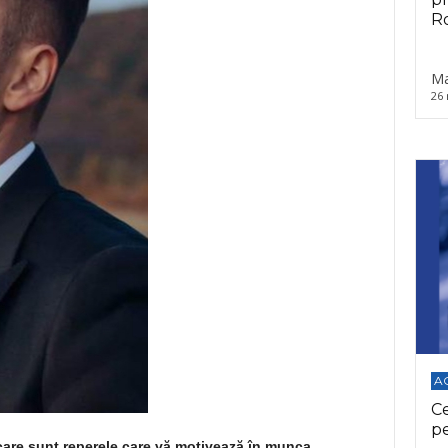
Ro
Ma
26 
A
C
p
 care sunt reperele care vă motivează în munca