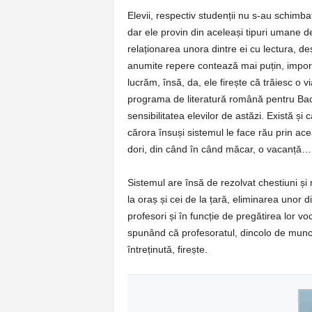
Elevii, respectiv studenții nu s-au schimba
dar ele provin din aceleași tipuri umane d
relaționarea unora dintre ei cu lectura, de
anumite repere contează mai puțin, import
lucrăm, însă, da, ele firește că trăiesc o v
programa de literatură română pentru Bac
sensibilitatea elevilor de astăzi. Există și
cărora însuși sistemul le face rău prin acea
dori, din când în când măcar, o vacanță…
Sistemul are însă de rezolvat chestiuni și m
la oraș și cei de la țară, eliminarea unor d
profesori și în funcție de pregătirea lor v
spunând că profesoratul, dincolo de munc
întreținută, firește.