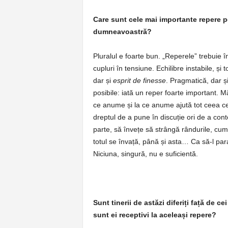
Care sunt cele mai importante repere pe 
dumneavoastră?
Pluralul e foarte bun. „Reperele” trebuie î
cupluri în tensiune. Echilibre instabile, și t
dar și
esprit de finesse
. Pragmatică, dar și
posibile: iată un reper foarte important. 
ce anume și la ce anume ajută tot ceea ce 
dreptul de a pune în discuție ori de a cont
parte, să învețe să strângă rândurile, cum
totul se învață, până și asta… Ca să-l para
Niciuna, singură, nu e suficientă.
Sunt tinerii de astăzi diferiți față de c
sunt ei receptivi la aceleași repere?