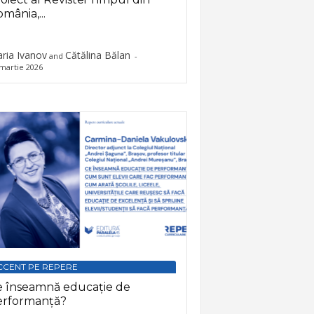
mânia,...
ria Ivanov
Cătălina Bălan
and
-
martie 2026
CCENT PE REPERE
e înseamnă educație de
erformanță?