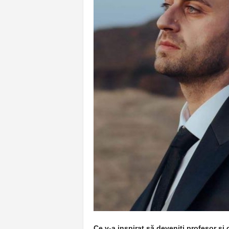
p
e
r
e
Ce v-a inspirat să deveniți profesor și