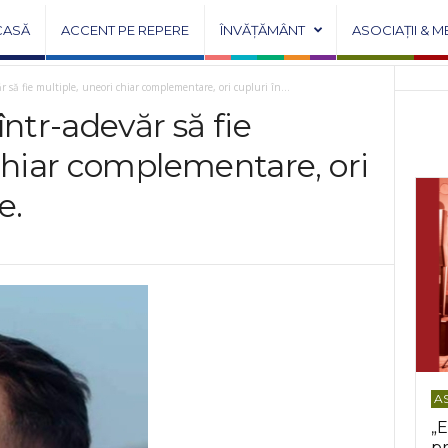
CASĂ
ACCENT PE REPERE
ÎNVĂȚĂMÂNT
ASOCIAȚII & M
r să fie multiple, uneori chiar complementare, ori cupluri în...
într-adevăr să fie
chiar complementare, ori
e.
AS
„E
pr