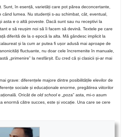
t. Sunt, în esență, varietăți care pot părea deconcertante,
e când lumea. Nu studenții s-au schimbat, cât, eventual,
și asta e o altă poveste. Dacă sunt sau nu receptivi la
ant e să reușim noi să îi facem să devină. Textele pe care
iață diferită de la o epocă la alta. Mă gândesc implicit la
alaureat și la cum ar putea fi ușor adusă mai aproape de
 canonicități fluctuante, nu doar cele încremenite în manuale,
stă „primenire” la nesfârșit. Eu cred că și clasicii și-ar mai
ai grave: diferențele majore dintre posibilitățile elevilor de
iferențe sociale și educaționale enorme, pregătirea viitorilor
ocațională. Oricât de
old school
e „poza” asta, mi-o asum
a enormă către succes, este și vocație. Una care se cere