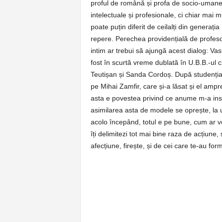
proful de română și profa de socio-umane 
intelectuale și profesionale, ci chiar mai 
poate puțin diferit de ceilalți din genera
repere. Perechea providențială de profesori
intim ar trebui să ajungă acest dialog: Va
fost în scurtă vreme dublată în U.B.B.-ul c
Teutișan și Sanda Cordoș. După studenția m
pe Mihai Zamfir, care și-a lăsat și el ampre
asta e povestea privind ce anume m-a insp
asimilarea asta de modele se oprește, la 
acolo începând, totul e pe bune, cum ar ve
îți delimitezi tot mai bine raza de acțiune,
afecțiune, firește, și de cei care te-au form