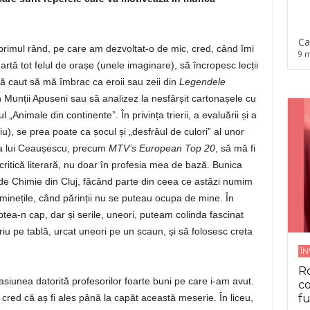
Ca
 primul rând, pe care am dezvoltat-o de mic, cred, când îmi
9 m
artă tot felul de orașe (unele imaginare), să încropesc lecții
 să caut să mă îmbrac ca eroii sau zeii din
Legendele
rin Munții Apuseni sau să analizez la nesfârșit cartonașele cu
l „Animale din continente”. În privința trierii, a evaluării și a
iu), se prea poate ca șocul și „desfrâul de culori” al unor
ea lui Ceaușescu, precum
MTV’s European Top 20
, să mă fi
/critică literară, nu doar în profesia mea de bază. Bunica
 de Chimie din Cluj, făcând parte din ceea ce astăzi numim
iminețile, când părinții nu se puteau ocupa de mine. În
tea-n cap, dar și serile, uneori, puteam colinda fascinat
riu pe tablă, urcat uneori pe un scaun, și să folosesc creta
Î
Ro
asiunea datorită profesorilor foarte buni pe care i-am avut.
co
nu cred că aș fi ales până la capăt această meserie. În liceu,
fu