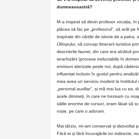
dumneavoastră?
M-a inspirat să devin profesor vocația, în
plăcea să fac pe „profesorul”, să arăt pe h
inspirate din cărțile de istorie de a patra,
Olimpului
, să concep itinerarii turistice p
descrierile faunei, din care era alcătuit jocu
ierarhizării (procese ineluctabile în domen
emisiuni aterizate peste noi, după căder
influențat inclusiv în gustul pentru analiză
mea avea un serviciu modest la Institutul
„personal auxiliar”, și mă mai lua cu ea, d
acele dimineți, în care ne trezeam cu noap
sălile enorme de cursuri, eram lăsat să sc
roșie, pe care o adoram.
Mai târziu, mi-am conservat și dezvoltat p
Fără ei și fără încurajările lor indirecte, 