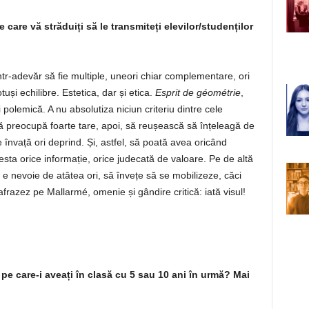
care vă străduiți să le transmiteți elevilor/studenților
ntr-adevăr să fie multiple, uneori chiar complementare, ori
otuși echilibre. Estetica, dar și etica.
Esprit de géométrie
,
 polemică. A nu absolutiza niciun criteriu dintre cele
Mă preocupă foarte tare, apoi, să reușească să înțeleagă de
învață ori deprind. Și, astfel, să poată avea oricând
esta orice informație, orice judecată de valoare. Pe de altă
 e nevoie de atâtea ori, să învețe să se mobilizeze, căci
frazez pe Mallarmé, omenie și gândire critică: iată visul!
ei pe care-i aveați în clasă cu 5 sau 10 ani în urmă? Mai