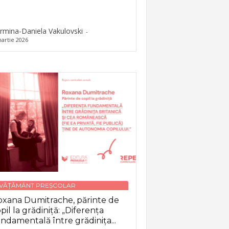
rmina-Daniela Vakulovski
-
artie 2026
NVĂȚĂMÂNT PREȘCOLAR
xana Dumitrache, părinte de
pil la grădiniță: „Diferența
ndamentală între grădinița...