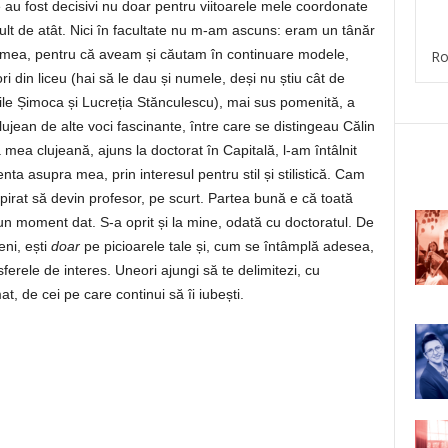
au fost decisivi nu doar pentru viitoarele mele coordonate
mult de atât. Nici în facultate nu m-am ascuns: eram un tânăr
ția mea, pentru că aveam și căutam în continuare modele,
Ro
 din liceu (hai să le dau și numele, deși nu știu cât de
sile Șimoca și Lucreția Stănculescu), mai sus pomenită, a
lujean de alte voci fascinante, între care se distingeau Călin
ea clujeană, ajuns la doctorat în Capitală, l-am întâlnit
nta asupra mea, prin interesul pentru stil și stilistică. Cam
irat să devin profesor, pe scurt. Partea bună e că toată
un moment dat. S-a oprit și la mine, odată cu doctoratul. De
ni, ești
doar
pe picioarele tale și, cum se întâmplă adesea,
 sferele de interes. Uneori ajungi să te delimitezi, cu
at, de cei pe care continui să îi iubești.